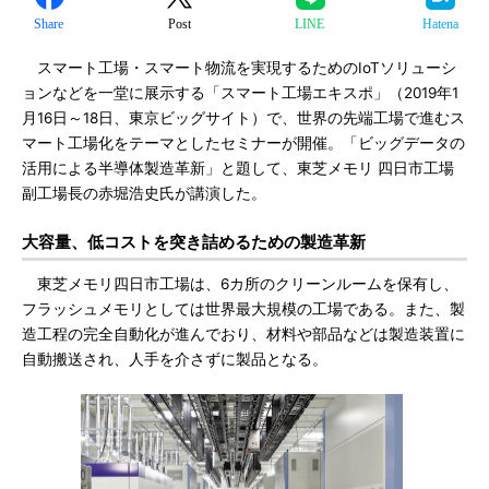
Share
Post
LINE
Hatena
スマート工場・スマート物流を実現するためのIoTソリューシ
ョンなどを一堂に展示する「スマート工場エキスポ」（2019年1
月16日～18日、東京ビッグサイト）で、世界の先端工場で進むス
マート工場化をテーマとしたセミナーが開催。「ビッグデータの
活用による半導体製造革新」と題して、東芝メモリ 四日市工場
副工場長の赤堀浩史氏が講演した。
大容量、低コストを突き詰めるための製造革新
東芝メモリ四日市工場は、6カ所のクリーンルームを保有し、
フラッシュメモリとしては世界最大規模の工場である。また、製
造工程の完全自動化が進んでおり、材料や部品などは製造装置に
自動搬送され、人手を介さずに製品となる。