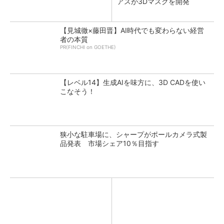
アスが3Dマスクを開発
【見城徹×藤田晋】AI時代でも変わらない経営
者の本質
PR(FINCHI on GOETHE)
【レベル14】生成AIを味方に、3D CADを使い
こなそう！
狭小な駐車場に、シャープがポールカメラ式製
品発表 市場シェア10％目指す