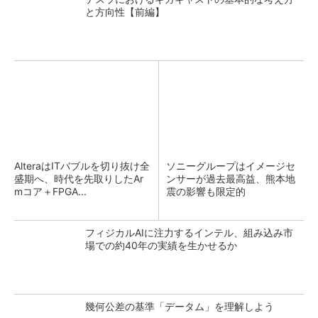
と方向性【前編】
AlteraはITバブルを切り抜け全
ソニーグループはイメージセ
盛期へ、時代を先取りしたAr
ンサーが過去最高益、熊本地
mコア＋FPGA...
震の影響も限定的
フィジカルAIに注力するインテル、組み込み市
場での約40年の実績を生かせるか
幾何公差の基準「データム」を理解しよう