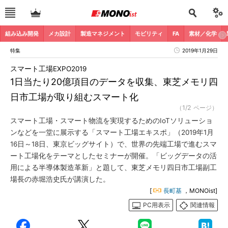
組み込み開発
メカ設計
製造マネジメント
モビリティ
FA
素材／化学
特集
2019年1月29日
スマート工場EXPO2019
1日当たり20億項目のデータを収集、東芝メモリ四
日市工場が取り組むスマート化
（1/2 ページ）
スマート工場・スマート物流を実現するためのIoTソリューショ
ンなどを一堂に展示する「スマート工場エキスポ」（2019年1月
16日～18日、東京ビッグサイト）で、世界の先端工場で進むスマ
ート工場化をテーマとしたセミナーが開催。「ビッグデータの活
用による半導体製造革新」と題して、東芝メモリ四日市工場副工
場長の赤堀浩史氏が講演した。
[
長町基
，MONOist]
PC用表示
関連情報