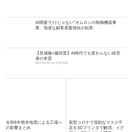
AI関連“だけじゃない”オムロンの制御機器事
業、地道な顧客基盤強化が結実
【見城徹×藤田晋】AI時代でも変わらない経営
者の本質
PR(FINCHI on GOETHE)
令和8年熊本地震による工場へ
新型コロナで深刻なマスク不
の影響まとめ
足を3Dプリンタで解消、イグ