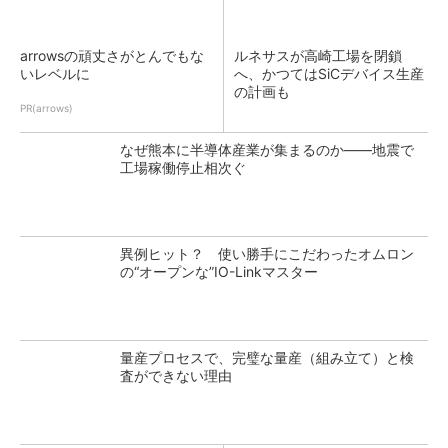
arrowsの頑丈さがとんでもな
ルネサスが高崎工場を閉鎖
いレベルに
へ、かつてはSiCデバイス生産
の計画も
PR(arrows)
なぜ熊本に半導体産業が集まるのか――地震で
工場稼働停止相次ぐ
異例ヒット？ 使い勝手にこだわったオムロン
の“オープンな”IO-Linkマスター
量産プロセスで、完璧な量産（組み立て）と検
査ができない理由