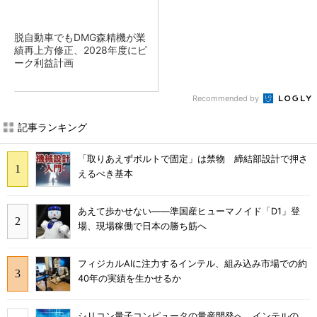
脱自動車でもDMG森精機が業
績再上方修正、2028年度にピ
ーク利益計画
Recommended by
記事ランキング
「取りあえずボルトで固定」は禁物 締結部設計で押さ
えるべき基本
あえて歩かせない――準国産ヒューマノイド「D1」登
場、現場稼働で日本の勝ち筋へ
フィジカルAIに注力するインテル、組み込み市場での約
40年の実績を生かせるか
シリコン量子コンピュータの量産開発へ、インテルの