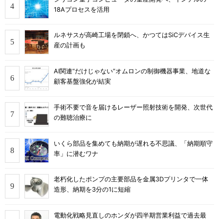
18Aプロセスを活用
ルネサスが高崎工場を閉鎖へ、かつてはSiCデバイス生
産の計画も
AI関連“だけじゃない”オムロンの制御機器事業、地道な
顧客基盤強化が結実
手術不要で音を届けるレーザー照射技術を開発、次世代
の難聴治療に
いくら部品を集めても納期が遅れる不思議、「納期順守
率」に潜むワナ
老朽化したポンプの主要部品を金属3Dプリンタで一体
造形、納期を3分の1に短縮
電動化戦略見直しのホンダが四半期営業利益で過去最