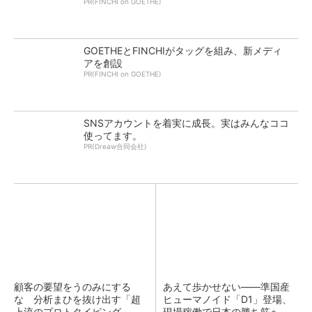
PR(FINCHI on GOETHE)
GOETHEとFINCHIがタッグを組み、新メディ
アを創設
PR(FINCHI on GOETHE)
SNSアカウントを着実に成長。実はみんなココ
使ってます。
PR(Dreaw合同会社)
顧客の要望をうのみにする
あえて歩かせない――準国産
な 分析まひを抜け出す「超
ヒューマノイド「D1」登場、
上流のプロトタイピング」
現場稼働で日本の勝ち筋へ