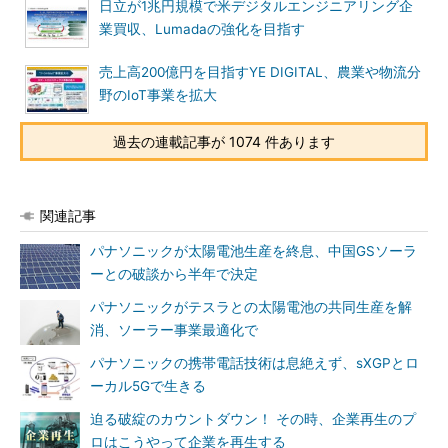
日立が1兆円規模で米デジタルエンジニアリング企
業買収、Lumadaの強化を目指す
売上高200億円を目指すYE DIGITAL、農業や物流分
野のIoT事業を拡大
過去の連載記事が 1074 件あります
関連記事
パナソニックが太陽電池生産を終息、中国GSソーラ
ーとの破談から半年で決定
パナソニックがテスラとの太陽電池の共同生産を解
消、ソーラー事業最適化で
パナソニックの携帯電話技術は息絶えず、sXGPとロ
ーカル5Gで生きる
迫る破綻のカウントダウン！ その時、企業再生のプ
ロはこうやって企業を再生する