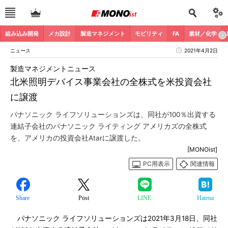
組み込み開発
メカ設計
製造マネジメント
モビリティ
FA
素材／化学
ニュース
2021年4月2日
製造マネジメントニュース
北米照明デバイス事業会社の全株式を米投資会社
に譲渡
パナソニック ライフソリューションズは、同社が100％出資する
連結子会社のパナソニック ライティング アメリカズの全株式
を、アメリカの投資会社Atarに譲渡した。
[MONOist]
PC用表示
関連情報
Share
Post
LINE
Hatena
パナソニック ライフソリューションズは2021年3月18日、同社