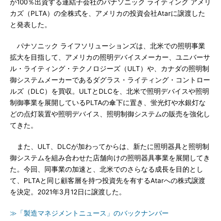
が100％出資する連結子会社のパナソニック ライティング アメリ
カズ（PLTA）の全株式を、アメリカの投資会社Atarに譲渡した
と発表した。
パナソニック ライフソリューションズは、北米での照明事業
拡大を目指して、アメリカの照明デバイスメーカー、ユニバーサ
ル・ライティング・テクノロジーズ（ULT）や、カナダの照明制
御システムメーカーであるダグラス・ライティング・コントロー
ルズ（DLC）を買収。ULTとDLCを、北米で照明デバイスや照明
制御事業を展開しているPLTAの傘下に置き、蛍光灯や水銀灯な
どの点灯装置や照明デバイス、照明制御システムの販売を強化し
てきた。
また、ULT、DLCが加わってからは、新たに照明器具と照明制
御システムを組み合わせた店舗向けの照明器具事業を展開してき
た。今回、同事業の加速と、北米でのさらなる成長を目的とし
て、PLTAと同じ顧客層を持つ投資先を有するAtarへの株式譲渡
を決定。2021年3月12日に譲渡した。
≫「製造マネジメントニュース」のバックナンバー