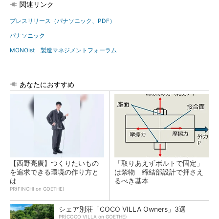
関連リンク
プレスリリース（パナソニック、PDF）
パナソニック
MONOist 製造マネジメントフォーラム
あなたにおすすめ
【西野亮廣】つくりたいもの
「取りあえずボルトで固定」
を追求できる環境の作り方と
は禁物 締結部設計で押さえ
は
るべき基本
PR(FINCHI on GOETHE)
シェア別荘「COCO VILLA Owners」3選
PR(COCO VILLA on GOETHE)