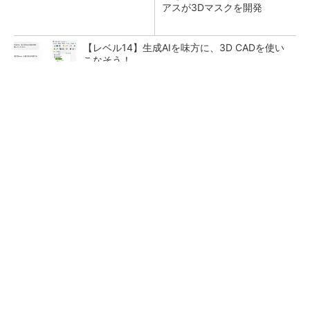
アスが3Dマスクを開発
【レベル14】生成AIを味方に、3D CADを使い
こなそう！
【西野亮廣】ビジネス書最新刊『北極星 僕た
ちはどう働くか』
PR(FINCHI on GOETHE)
狭小な駐車場に、シャープがポールカメラ式製
品発表 市場シェア10％目指す