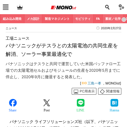
組み込み開発
メカ設計
製造マネジメント
モビリティ
FA
素材／化学
ニュース
2020年2月27日
工場ニュース
パナソニックがテスラとの太陽電池の共同生産を
解消、ソーラー事業最適化で
パナソニックはテスラと共同で運営していた米国バッファロー工
場での太陽電池セルおよびモジュールの生産を2020年5月までに
停止し、2020年9月に撤退すると発表した。
[
三島一孝
，MONOist]
PC用表示
関連情報
Share
Post
LINE
Hatena
パナソニック ライフソリューションズ社（以下、パナソニッ