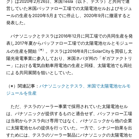
ク）は2020年2月26日、米国Tesla（以下、テスラ）と共同で運
営していた米国バッファロー工場での太陽電池セルおよびモジュ
ールの生産を2020年5月までに停止し、2020年9月に撤退すると
発表した。
パナソニックとテスラは2016年12月に同工場での共同生産を発
表し2017年夏からバッファロー工場での太陽電池セルとモジュー
（※）
ルの生産を開始
。テスラは2016年8月にSolarCityを買収し太
陽光発電事業に参入しており、米国ネバダ州の「ギガファクトリ
ー」における電気自動車用電池の生産と同様、太陽電池でも両社
による共同展開を狙いとしていた。
（※）関連記事：
パナソニックとテスラ、米国で太陽電池セルモ
ジュールを生産
ただ、テスラのソーラー事業で採用されていた太陽電池セル
は、パナソニックが提供するものと適合せず、バッファロー工場
は当初からテスラ向け専用ではなく、パナソニックから他の企業
に太陽電池セルの提供を行っていた。一方で、シナジー効果を出
すためには、テスラのソーラー製品にパナソニックの太陽電池セ