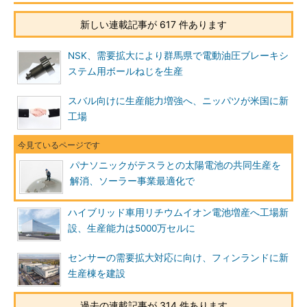
新しい連載記事が 617 件あります
NSK、需要拡大により群馬県で電動油圧ブレーキシ
ステム用ボールねじを生産
スバル向けに生産能力増強へ、ニッパツが米国に新
工場
パナソニックがテスラとの太陽電池の共同生産を
解消、ソーラー事業最適化で
ハイブリッド車用リチウムイオン電池増産へ工場新
設、生産能力は5000万セルに
センサーの需要拡大対応に向け、フィンランドに新
生産棟を建設
過去の連載記事が 314 件あります