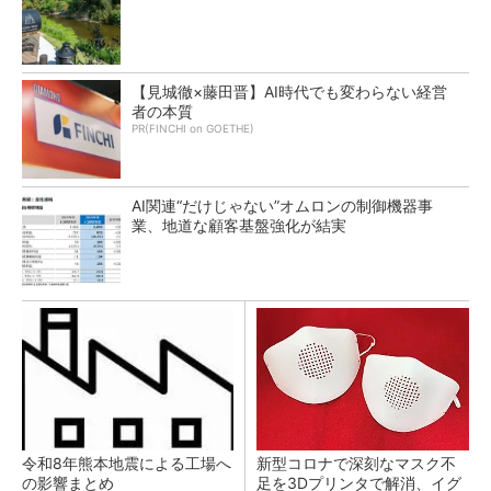
【見城徹×藤田晋】AI時代でも変わらない経営
者の本質
PR(FINCHI on GOETHE)
AI関連“だけじゃない”オムロンの制御機器事
業、地道な顧客基盤強化が結実
令和8年熊本地震による工場へ
新型コロナで深刻なマスク不
の影響まとめ
足を3Dプリンタで解消、イグ