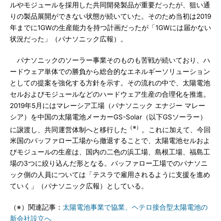
ルやモジュールを採用した共同開発製品が重要だったが、狙い通
りの製品展開ができない状態が続いていた。そのため当初は2019
年までに1GWの生産能力を持つ計画だったが「1GWには届かない
状況だった」（パナソニック広報）。
パナソニックのソーラー事業そのものも苦戦が続いており、ハ
ードウェア単体での勝負から総合的なエネルギーソリューション
としての提案を強化する方針を示す。その流れの中で、太陽電池
セルおよびモジュールなどのハードウェア生産の合理化を推進。
2019年5月にはマレーシア工場（パナソニック エナジー マレー
シア）を中国の太陽電池メーカーGS-Solar（以下GSソーラー）
（※）
に譲渡し、共同運営体制へと移行した
。これに加えて、今回
米国のバッファロー工場から撤退することで、太陽電池セルおよ
びモジュールの生産は、国内の二色の浜工場、島根工場、福島工
場の3つに絞り込んだ形となる。バッファロー工場でのパナソニ
ック側の人員については「テスラで雇用されるように支援を進め
ていく」（パナソニック広報）としている。
（※）関連記事：
太陽電池事業で協業、ヘテロ接合型太陽電池の
新会社設立へ