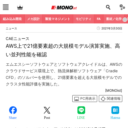
組み込み開発
メカ設計
製造マネジメント
モビリティ
FA
素材／化学
ニュース
2021年3月30日
CAEニュース
AWS上で21億要素超の大規模モデル演算実施、高
い並列性能を確認
エムエスシーソフトウェアとソフトウェアクレイドルは、AWSの
クラウドサービス環境上で、熱流体解析ソフトウェア「Cradle
CFD」のソルバーを使用し、21億要素を超える大規模モデルでの
クラスタ性能評価を実施した。
[MONOist]
PC用表示
関連情報
Share
Post
LINE
Hatena