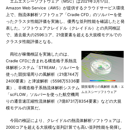
エムエスシーソフトウェア（MSC）は2021年3月17日、
Amazon Web Service（AWS）が提供するクラウドサービス環境
上で、熱流体解析ソフトウェア「Cradle CFD」のソルバーを使
ったクラスタ性能評価を実施し、優秀な並列性能を確認したと発
表した。ソフトウェアクレイドル（クレイドル）との共同検証
で、過去最大の2596コア、21億要素を超える大規模モデルでの
クラスタ性能評価となる。
両社が稼働検証を実施したのは、
Cradle CFDに含まれる構造格子系熱流
体解析システム「STREAM」ソルバーを
使った競技場周りの風解析（21億744万
2400要素）と津波解析（5598万5336要
競技場周りの風解析 出典：エ
素）、非構造格子系熱流体解析システム
ムエスシーソフトウェア
「scFLOW」ソルバーを使った航空機周
りの遷音速圧縮性流体解析（7億8731万8354要素）などの大規
模モデルの演算だ。
今回の検証により、クレイドルの熱流体解析ソフトウェアは、
2000コアを超える大規模な並列計算でも高い並列性能を発揮し