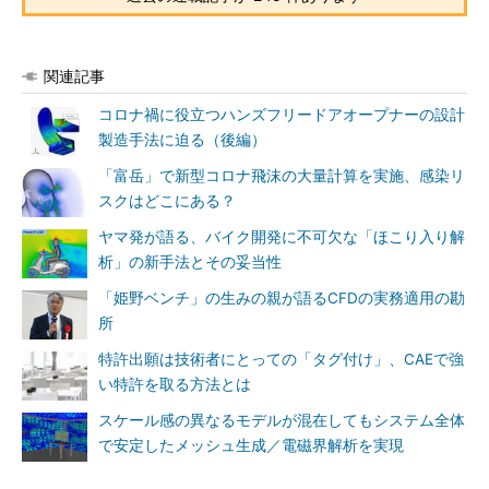
関連記事
コロナ禍に役立つハンズフリードアオープナーの設計
製造手法に迫る（後編）
「富岳」で新型コロナ飛沫の大量計算を実施、感染リ
スクはどこにある？
ヤマ発が語る、バイク開発に不可欠な「ほこり入り解
析」の新手法とその妥当性
「姫野ベンチ」の生みの親が語るCFDの実務適用の勘
所
特許出願は技術者にとっての「タグ付け」、CAEで強
い特許を取る方法とは
スケール感の異なるモデルが混在してもシステム全体
で安定したメッシュ生成／電磁界解析を実現