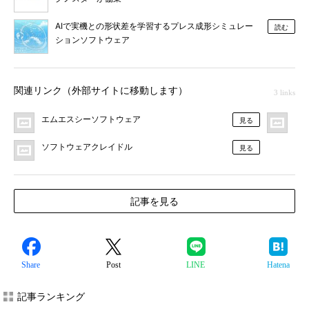
AIで実機との形状差を学習するプレス成形シミュレー
読む
ションソフトウェア
関連リンク（外部サイトに移動します）
3 links
エムエスシーソフトウェア
プ
見る
ソフトウェアクレイドル
見る
記事を見る
Share
Post
LINE
Hatena
記事ランキング