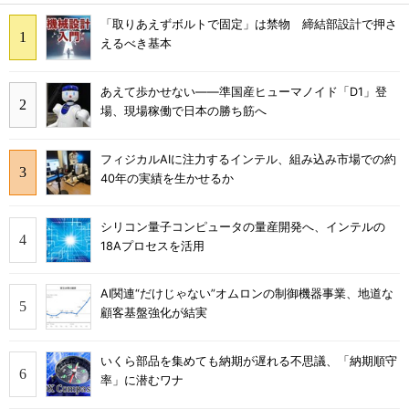
「取りあえずボルトで固定」は禁物 締結部設計で押さ
えるべき基本
あえて歩かせない――準国産ヒューマノイド「D1」登
場、現場稼働で日本の勝ち筋へ
フィジカルAIに注力するインテル、組み込み市場での約
40年の実績を生かせるか
シリコン量子コンピュータの量産開発へ、インテルの
18Aプロセスを活用
AI関連“だけじゃない”オムロンの制御機器事業、地道な
顧客基盤強化が結実
いくら部品を集めても納期が遅れる不思議、「納期順守
率」に潜むワナ