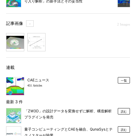
り入り解析」の新手法とその妥当性
記事画像
＋
2 Images
1
2
連載
CAEニュース
一覧
451 Articles
最新 3 件
「ZW3D」の設計データを変換せずに解析、構造解析
読む
プラグインを発売
量子コンピューティングとCAEを融合、QunaSysとテ
読む
クノスターが協業