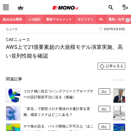
組み込み開発
メカ設計
製造マネジメント
モビリティ
FA
素材／化学
ニュース
2021年3月30日
CAEニュース
AWS上で21億要素超の大規模モデル演算実施、高
い並列性能を確認
記事を見る
関連記事
6 Articles
コロナ禍に役立つハンズフリードアオープナ
読む
ーの設計製造手法に迫る（後編）
「富岳」で新型コロナ飛沫の大量計算を実
読む
施、感染リスクはどこにある？
ヤマ発が語る、バイク開発に不可欠な「ほこ
読む