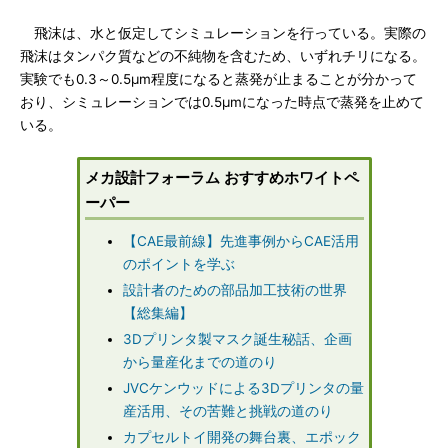
飛沫は、水と仮定してシミュレーションを行っている。実際の
飛沫はタンパク質などの不純物を含むため、いずれチリになる。
実験でも0.3～0.5μm程度になると蒸発が止まることが分かって
おり、シミュレーションでは0.5μmになった時点で蒸発を止めて
いる。
メカ設計フォーラム おすすめホワイトペ
ーパー
【CAE最前線】先進事例からCAE活用
のポイントを学ぶ
設計者のための部品加工技術の世界
【総集編】
3Dプリンタ製マスク誕生秘話、企画
から量産化までの道のり
JVCケンウッドによる3Dプリンタの量
産活用、その苦難と挑戦の道のり
カプセルトイ開発の舞台裏、エポック