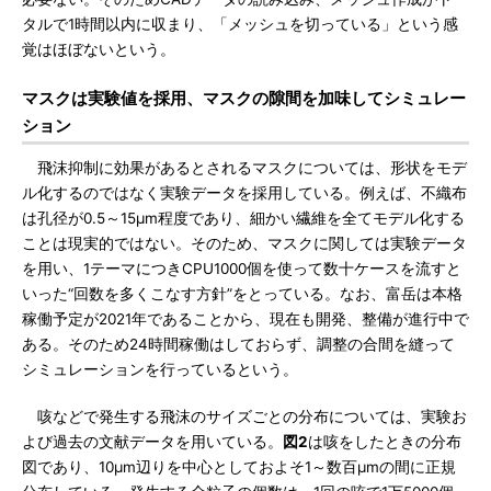
タルで1時間以内に収まり、「メッシュを切っている」という感
覚はほぼないという。
マスクは実験値を採用、マスクの隙間を加味してシミュレー
ション
飛沫抑制に効果があるとされるマスクについては、形状をモデ
ル化するのではなく実験データを採用している。例えば、不織布
は孔径が0.5～15μm程度であり、細かい繊維を全てモデル化する
ことは現実的ではない。そのため、マスクに関しては実験データ
を用い、1テーマにつきCPU1000個を使って数十ケースを流すと
いった“回数を多くこなす方針”をとっている。なお、富岳は本格
稼働予定が2021年であることから、現在も開発、整備が進行中で
ある。そのため24時間稼働はしておらず、調整の合間を縫って
シミュレーションを行っているという。
咳などで発生する飛沫のサイズごとの分布については、実験お
よび過去の文献データを用いている。
図2
は咳をしたときの分布
図であり、10μm辺りを中心としておよそ1～数百μmの間に正規