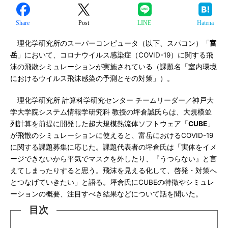
Share
Post
LINE
Hatena
理化学研究所のスーパーコンピュータ（以下、スパコン）「
富
岳
」において、コロナウイルス感染症（COVID-19）に関する飛
沫の飛散シミュレーションが実施されている（課題名「室内環境
におけるウイルス飛沫感染の予測とその対策」）。
理化学研究所 計算科学研究センター チームリーダー／神戸大
学大学院システム情報学研究科 教授の坪倉誠氏らは、大規模並
列計算を前提に開発した超大規模熱流体ソフトウェア「
CUBE
」
が飛散のシミュレーションに使えると、富岳におけるCOVID-19
に関する課題募集に応じた。課題代表者の坪倉氏は「実体をイメ
ージできないから平気でマスクを外したり、『うつらない』と言
えてしまったりすると思う。飛沫を見える化して、啓発・対策へ
とつなげていきたい」と語る。坪倉氏にCUBEの特徴やシミュレ
ーションの概要、注目すべき結果などについて話を聞いた。
目次