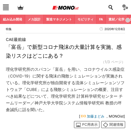
組み込み開発
メカ設計
製造マネジメント
モビリティ
FA
素材／化学
特集
2020年12月8日
CAE最前線
「富岳」で新型コロナ飛沫の大量計算を実施、感
染リスクはどこにある？
（1/3 ページ）
理化学研究所のスパコン「富岳」を用い、コロナウイルス感染症
（COVID-19）に関する飛沫の飛散シミュレーションが実施され
ている。理化学研究所が独自開発する流体シミュレーションソフ
トウェア「CUBE」による飛散シミュレーションの概要、注目す
べき結果などについて、理化学研究所 計算科学研究センター チ
ームリーダー／神戸大学大学院システム情報学研究科 教授の坪
倉誠氏に話を聞いた。
[
加藤まどみ
，MONOist]
PC用表示
関連情報