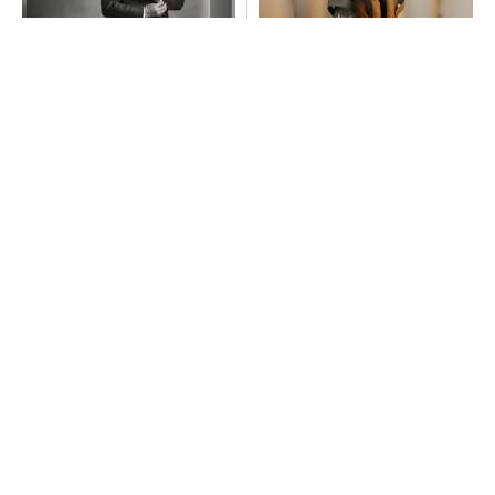
チームが本音で意見を交わし
音楽シーンを支えた64年の歴
合い、多様な人財が挑戦でき
史、このヘッドホンで感じて
る組織へ
みて
PR(dentsu Japan)
PR(Marshall Group AB)
「取りあえずボルトで固定」は禁物 締結部設
計で押さえるべき基本
全員がリーダーシップを発揮し、自分より優れ
た人財を育成する
PR(dentsu Japan)
AI関連“だけじゃない”オムロンの制御機器事
業、地道な顧客基盤強化が結実