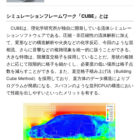
シミュレーションフレームワーク「CUBE」とは
CUBEは、理化学研究所が独自に開発している流体シミュレー
ションソフトウェアである。圧縮・非圧縮性の流体解析に加え
て、変形などの構造解析や火炎などの化学反応、今回のような混
相流、さらに音響などの複雑現象を統一的に扱うことができる。
大きな特徴は、階層直交格子を採用していることだ。形状の複雑
さに応じて段階的に格子を細かくし、必要度の低い場所は格子点
数を減らすことができる。また、直交格子積み上げ法（Building
Cube Method）を採用しており、直方体のデータ構造によりプ
ログラムが簡易になる、スパコンのような並列CPUの構造におい
て性能を出しやすいといったメリットを有する。