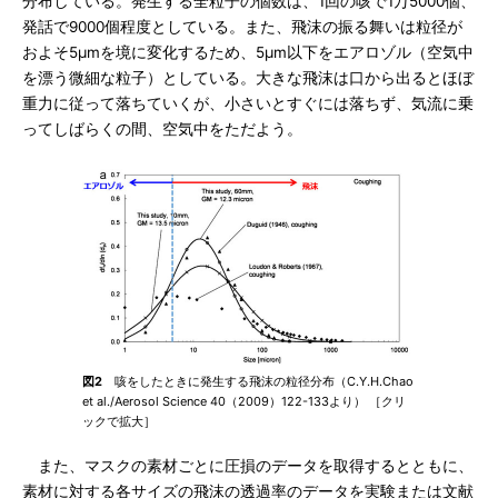
分布している。発生する全粒子の個数は、1回の咳で1万5000個、
発話で9000個程度としている。また、飛沫の振る舞いは粒径が
およそ5μmを境に変化するため、5μm以下をエアロゾル（空気中
を漂う微細な粒子）としている。大きな飛沫は口から出るとほぼ
重力に従って落ちていくが、小さいとすぐには落ちず、気流に乗
ってしばらくの間、空気中をただよう。
図2
咳をしたときに発生する飛沫の粒径分布（C.Y.H.Chao
et al./Aerosol Science 40（2009）122-133より） ［クリ
ックで拡大］
また、マスクの素材ごとに圧損のデータを取得するとともに、
素材に対する各サイズの飛沫の透過率のデータを実験または文献