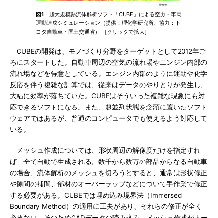
図1
超大規模熱流体解析ソフト「CUBE」による空力・車両
運動連成シミュレーション（提供：理化学研究所、協力：ト
ヨタ自動車・国土交通省） ［クリックで拡大］
CUBEの開発は、モノづくり分野をターゲットとして2012年ご
ろにスタートした。自動車周辺の空気の流れ場やエンジン内部の
流れ場などを得意としている。エンジン内部のように運動や化学
反応を伴う複雑な計算では、従来はデータのやりとりが発生し、
大幅に効率が落ちていた。CUBEはそういった複雑な現象にも対
応できるソフトになる。また、超並列状態を念頭に置いたソフト
ウェアではあるが、普通のコンピュータでも使えるよう対応して
いる。
メッシュ作成については、形状周辺の解像度だけを指定すれ
ば、全て自動で生成される。数千から数万の部品からなる自動車
の場合、流体解析のメッシュを切ろうとすると、通常は形状修正
や隙間の補間、部材のオーバーラップなどについて手作業で修正
する必要がある。CUBEでは埋め込み境界法（Immersed
Boundary Method）の適用に工夫があり、それらの修正が全く
必要ない。そのためCADデータの読み込み、メッシュ作成がトー