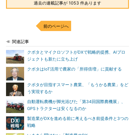
過去の連載記事が 1053 件あります
前のページへ
関連記事
クボタとマイクロソフトがDXで戦略的提携、AIプロ
ジェクトも新たに立ち上げ
クボタはIoT活用で農家の「所得倍増」に貢献する
クボタが目指すスマート農業、「もうかる農業」をど
う実現するか
自動運転農機が脚光浴びた「第34回国際農機展」、
GPSトラクターは安くなるのか
製造業がDXを進める前に考えるべき前提条件と3つの
戦略