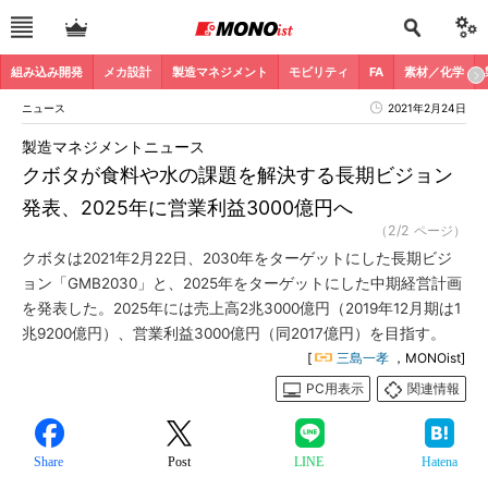
組み込み開発
メカ設計
製造マネジメント
モビリティ
FA
素材／化学
ニュース
2021年2月24日
製造マネジメントニュース
クボタが食料や水の課題を解決する長期ビジョン
発表、2025年に営業利益3000億円へ
（2/2 ページ）
クボタは2021年2月22日、2030年をターゲットにした長期ビジ
ョン「GMB2030」と、2025年をターゲットにした中期経営計画
を発表した。2025年には売上高2兆3000億円（2019年12月期は1
兆9200億円）、営業利益3000億円（同2017億円）を目指す。
[
三島一孝
，MONOist]
PC用表示
関連情報
Share
Post
LINE
Hatena