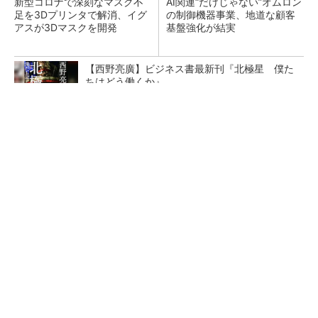
新型コロナで深刻なマスク不
AI関連“だけじゃない”オムロン
足を3Dプリンタで解消、イグ
の制御機器事業、地道な顧客
アスが3Dマスクを開発
基盤強化が結実
【西野亮廣】ビジネス書最新刊『北極星 僕た
ちはどう働くか』
PR(FINCHI on GOETHE)
【レベル14】生成AIを味方に、3D CADを使い
こなそう！
「取りあえずボルトで固定」は禁物 締結部設
計で押さえるべき基本