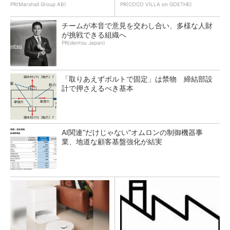
PR(Marshall Group AB)
PR(COCO VILLA on GOETHE)
チームが本音で意見を交わし合い、多様な人財
が挑戦できる組織へ
PR(dentsu Japan)
「取りあえずボルトで固定」は禁物 締結部設
計で押さえるべき基本
AI関連“だけじゃない”オムロンの制御機器事
業、地道な顧客基盤強化が結実