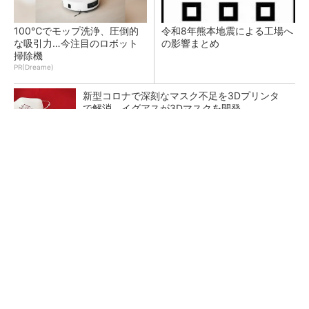
100℃でモップ洗浄、圧倒的
令和8年熊本地震による工場へ
な吸引力…今注目のロボット
の影響まとめ
掃除機
PR(Dreame)
新型コロナで深刻なマスク不足を3Dプリンタ
で解消、イグアスが3Dマスクを開発
【レベル14】生成AIを味方に、3D CADを使い
こなそう！
狭小な駐車場に、シャープがポールカメラ式製
品発表 市場シェア10％目指す