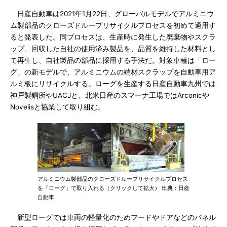
日産自動車は2021年1月22日、グローバルモデルでアルミニウ
ム製部品のクローズドループリサイクルプロセスを初めて適用す
ると発表した。同プロセスは、生産時に発生した廃棄物やスクラ
ップ、回収した自社の使用済み製品を、品質を維持した材料とし
て再生し、自社製品の部品に採用する手法だ。対象車種は「ロー
グ」の新モデルで、アルミニウムの端材スクラップを自動車用ア
ルミ板にリサイクルする。ローグを生産する日産自動車九州では
神戸製鋼所やUACJと、北米日産のスマーナ工場ではArconicや
Novelisと協業して取り組む。
アルミニウム製部品のクローズドループリサイクルプロセス
を「ローグ」で取り入れる（クリックして拡大） 出典：日産
自動車
新型ローグでは車両の軽量化のためフードやドアなどのパネル