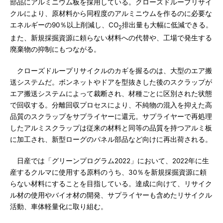
部品にアルミニウム板を採用している。クローズドループリサイ
クルにより、原材料から同程度のアルミニウムを作るのに必要な
エネルギーの90％以上削減し、CO
排出量も大幅に低減できる。
2
また、新規採掘資源に頼らない材料への代替や、工場で発生する
廃棄物の抑制にもつながる。
クローズドループリサイクルのカギを握るのは、大型のエア搬
送システムだ。ボンネットやドアを型抜きした後のスクラップが
エア搬送システムによって裁断され、材種ごとに区別された状態
で回収する。分離回収プロセスにより、不純物の混入を抑えた高
品質のスクラップをサプライヤーに還元。サプライヤーで再処理
したアルミスクラップは従来の材料と同等の品質を持つアルミ板
に加工され、新型ローグのパネル部品など向けに再出荷される。
日産では「グリーンプログラム2022」において、2022年に生
産するクルマに使用する原料のうち、30％を新規採掘資源に頼
らない材料にすることを目指している。達成に向けて、リサイク
ル材の使用やバイオ材の開発、サプライヤーも含めたリサイクル
活動、車体軽量化に取り組む。