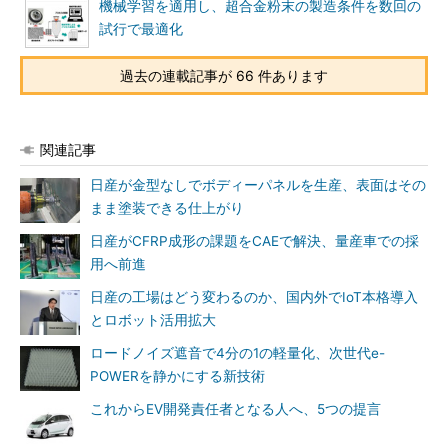
機械学習を適用し、超合金粉末の製造条件を数回の
試行で最適化
過去の連載記事が 66 件あります
関連記事
日産が金型なしでボディーパネルを生産、表面はその
まま塗装できる仕上がり
日産がCFRP成形の課題をCAEで解決、量産車での採
用へ前進
日産の工場はどう変わるのか、国内外でIoT本格導入
とロボット活用拡大
ロードノイズ遮音で4分の1の軽量化、次世代e-
POWERを静かにする新技術
これからEV開発責任者となる人へ、5つの提言