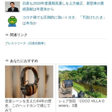
日産も2020年度通期見通しを上方修正、新型車の業
績貢献は年度末から
コロナ禍でも圧倒的に強いトヨタ、「下請けたたき」
は本当か
関連リンク
プレスリリース（日産自動車）
あなたにおすすめ
音楽シーンを支えた64年の歴
シェア別荘「COCO VILLA O
史、このヘッドホンで感じて
wners」3選
みて