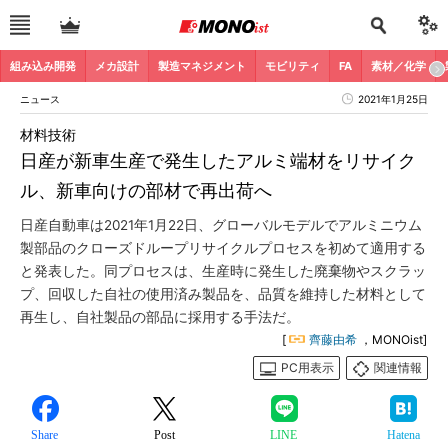
組み込み開発
メカ設計
製造マネジメント
モビリティ
FA
素材／化学
ニュース
2021年1月25日
材料技術
日産が新車生産で発生したアルミ端材をリサイク
ル、新車向けの部材で再出荷へ
日産自動車は2021年1月22日、グローバルモデルでアルミニウム
製部品のクローズドループリサイクルプロセスを初めて適用する
と発表した。同プロセスは、生産時に発生した廃棄物やスクラッ
プ、回収した自社の使用済み製品を、品質を維持した材料として
再生し、自社製品の部品に採用する手法だ。
[
齊藤由希
，MONOist]
PC用表示
関連情報
Share
Post
LINE
Hatena