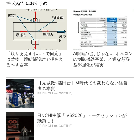
あなたにおすすめ
「取りあえずボルトで固定」
AI関連“だけじゃない”オムロン
は禁物 締結部設計で押さえ
の制御機器事業、地道な顧客
るべき基本
基盤強化が結実
【見城徹×藤田晋】AI時代でも変わらない経営
者の本質
PR(FINCHI on GOETHE)
FINCHI主催「IVS2026」トークセッションが
話題に！
PR(FINCHI on GOETHE)