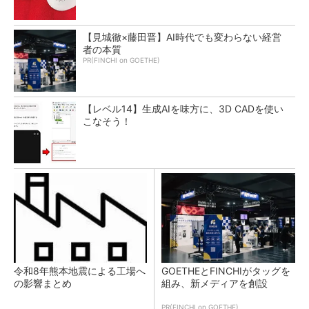
【見城徹×藤田晋】AI時代でも変わらない経営
者の本質
PR(FINCHI on GOETHE)
【レベル14】生成AIを味方に、3D CADを使い
こなそう！
令和8年熊本地震による工場へ
GOETHEとFINCHIがタッグを
の影響まとめ
組み、新メディアを創設
PR(FINCHI on GOETHE)