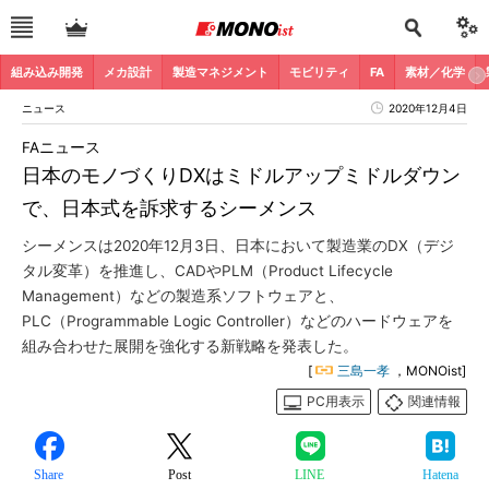
組み込み開発
メカ設計
製造マネジメント
モビリティ
FA
素材／化学
ニュース
2020年12月4日
FAニュース
日本のモノづくりDXはミドルアップミドルダウン
で、日本式を訴求するシーメンス
シーメンスは2020年12月3日、日本において製造業のDX（デジ
タル変革）を推進し、CADやPLM（Product Lifecycle
Management）などの製造系ソフトウェアと、
PLC（Programmable Logic Controller）などのハードウェアを
組み合わせた展開を強化する新戦略を発表した。
[
三島一孝
，MONOist]
PC用表示
関連情報
Share
Post
LINE
Hatena