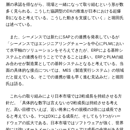
層の承認を得ながら、現場と一緒になって取り組むという形が数
多く見られる。こうした協調型のDXの推進が日本における起爆
剤になると考えている。こうした動きを支援していく」と堀田氏
は述べている。
また、シーメンスでは新たにSAPとの連携を発表しているが
「シーメンスではエンジニアリングチェーンを中心にPLMにおい
て水平軸のソリューションをそろえてきたが、ERPによる基幹シ
ステムとの連携を行うことでできることは多い。ERPとPLMの組
み合わせが製造業としての基幹システムとなると考えている。当
面の具体的な接点については、MES（製造実行システム）の領域
だと捉えている。そこでの連携が最も早く進む見込みだ」と堀田
氏は語る。
これらの取り組みにより日本市場では2桁成長を持続させる方
針だ。「具体的な数字は言えないが2桁成長は持続させる考え
だ。高い目標でいえば、近い将来に今の規模の2倍には成長でき
ると考えている。1つはDXによる成長だ。そしてもう1つがハー
ドウェアの拡大である。日本市場ではソフトウェアが強く、世界
的には強いオートメーションハードウェアは成長の余地がある状