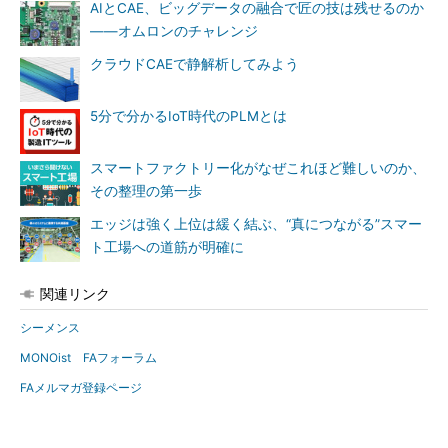
AIとCAE、ビッグデータの融合で匠の技は残せるのか
――オムロンのチャレンジ
クラウドCAEで静解析してみよう
5分で分かるIoT時代のPLMとは
スマートファクトリー化がなぜこれほど難しいのか、
その整理の第一歩
エッジは強く上位は緩く結ぶ、“真につながる”スマー
ト工場への道筋が明確に
関連リンク
シーメンス
MONOist FAフォーラム
FAメルマガ登録ページ