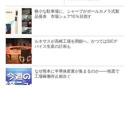
狭小な駐車場に、シャープがポールカメラ式製
品発表 市場シェア10％目指す
ルネサスが高崎工場を閉鎖へ、かつてはSiCデ
バイス生産の計画も
なぜ熊本に半導体産業が集まるのか――地震で
工場稼働停止相次ぐ