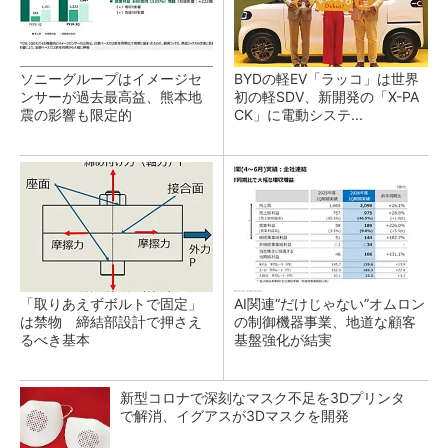
ソニーグループはイメージセ
BYDの軽EV「ラッコ」は世界
ンサーが過去最高益、熊本地
初の軽SDV、新開発の「X-PA
震の影響も限定的
CK」に電動システ...
「取りあえずボルトで固定」
AI関連“だけじゃない”オムロン
は禁物 締結部設計で押さえ
の制御機器事業、地道な顧客
るべき基本
基盤強化が結実
新型コロナで深刻なマスク不足を3Dプリンタ
で解消、イグアスが3Dマスクを開発