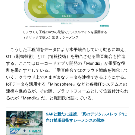
モノづくり工程の4つの段階でデジタルツインを展開する
（クリックで拡大）出典：シーメンス
こうした工程間をデータにより水平統合していく動きに加え、
OT（制御技術）とIT（情報技術）を融合させる垂直統合も推進
する。ここではローコードアプリ開発の「Mendix」が重要な役
割を果たすとしている。「垂直統合ではクラウド戦略を強化して
いく。クラウド上でさまざまなデータを連携できるようにする。
IoTデータを活用する『Mindsphere』などと各種ITシステムとの
連携を進めるが、その際、プラットフォームとして位置付けられ
るのが『Mendix』だ」と堀田氏は語っている。
SAPと新たに提携、“真のデジタルスレッド”に
向け拡張目指すシーメンスの戦略