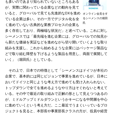
も多いのであまり知られていないところもある
が、実際に関わっている企業などの動向を見て
いると、グローバルで見ても先進的なDXを進め
オンライン会見をす
るシーメンスの堀田
ている企業は多い。その一方でデジタル化を全
氏
く進めていない古典的な業務プロセスの企業も
多く存在しており、両極端な状況だ」と述べている。これに対し
シーメンスでは「最先端を進む企業には、グローバルでの知見か
ら新たな価値を実証などを進めながら切り開いていくような取り
組みを支援し、これから始めるような企業にはパッケージ製品な
どで取り組む障壁を下げるような製品を用意し、両面で展開して
いく」（堀田氏）としている。
その上で、日本での特徴として「シーメンスはドイツが本社の
企業で、基本的には同じビジョンで事業を進めているが、日本に
おいてドイツと同じような考え方で進めても受け入れられない。
トップダウンで全てを進めるようなやり方はそぐわないと考えて
いる。その中で最近の取り組みで正解の形として見えつつあるの
が、ミドルアップミドルダウンというかキーになる中間層を中心
に進めていくという考え方だ。ここ最近でうまくいっているプロ
ジェクトを見ると、本部長や事業部長クラスの方が、役員や経営