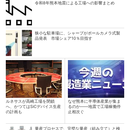
令和8年熊本地震による工場への影響まとめ
狭小な駐車場に、シャープがポールカメラ式製
品発表 市場シェア10％目指す
ルネサスが高崎工場を閉鎖
なぜ熊本に半導体産業が集ま
へ、かつてはSiCデバイス生産
るのか――地震で工場稼働停
の計画も
止相次ぐ
量産プロセスで、完璧な量産（組み立て）と検