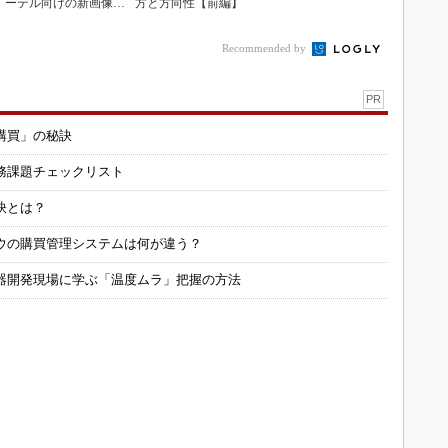
ーテル向けの新画像技
方と方向性【前編】
術
Recommended by
PR
購買」の秘訣
務課題チェックリスト
訣とは？
ウの購買管理システムは何が違う？
器開発現場に学ぶ「温度ムラ」把握の方法