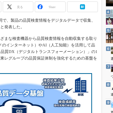
3Dプリンタ
産業オープンネット展
見る
Share
デジタルツインとCAE
S＆OP
と共同で、製品の品質検査情報をデジタルデータで収集、
インダストリー4.0
たと発表した。
イノベーション
ざまな検査機器から品質検査情報を自動収集する取り
製造業ビッグデータ
モノのインターネット）やAI（人工知能）を活用して品
メイドインジャパン
「品質DX（デジタルトランスフォーメーション）」の1
植物工場
、東レグループの品質保証体制を強化するための基盤を
知財マネジメント
海外生産
グローバル設計・開発
制御セキュリティ
新型コロナへの対応