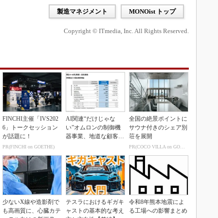
製造マネジメント
MONOist トップ
Copyright © ITmedia, Inc. All Rights Reserved.
FINCHI主催「IVS202
AI関連“だけじゃな
全国の絶景ポイントに
6」トークセッション
い”オムロンの制御機
サウナ付きのシェア別
が話題に！
器事業、地道な顧客基
荘を展開
盤強化が結実
PR(FINCHI on GOETHE)
PR(COCO VILLA on GOETHE)
少ないX線や造影剤で
テスラにおけるギガキ
令和8年熊本地震によ
も高画質に、心臓カテ
ャストの基本的な考え
る工場への影響まとめ