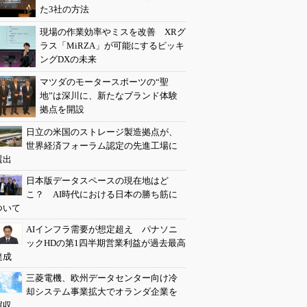
た3社の方法
現場の作業効率やミスを改善 XRグ
ラス「MiRZA」が可能にするピッキ
ングDXの未来
マツダのモータースポーツの“聖
地”は深川に、新たなブランド体験
拠点を開設
日立の米国のストレージ製造拠点が、
世界経済フォーラム認定の先進工場に
選出
日本版データスペースの現在地はど
こ？ AI時代における日本の勝ち筋に
ついて
AIインフラ需要が想定超え パナソニ
ックHDの第1四半期営業利益が過去最高
達成
三菱電機、欧州データセンター向け冷
却システム事業拡大でオランダ企業を
買収