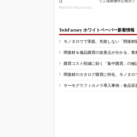
は
で工場稼働停止相次ぐ
PR(COCO VILLA on GOETHE)
TechFactory ホワイトペーパー新着情報
モノタロウで実践、失敗しない「間接材
間接材＆備品購買の改善点が分かる、業
購買コスト削減に効く「集中購買」の秘
間接材のカタログ購買に特化、モノタロ
サーモグラフィカメラ導入事例：食品容