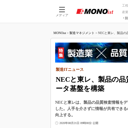
工
産
メディア
脱
つながる技術
AI×技術
MONOist
>
製造マネジメント
>
NECと東レ、製品の
つながる工場
AI×設備
つながるサービ
Physical
製造ITニュース
NECと東レ、製品の
ータ基盤を構築
NECと東レは、製品の品質検査情報を
した。人手を介さずに情報が共有できる
向上する。
2020年08月21日 09時00分 公開