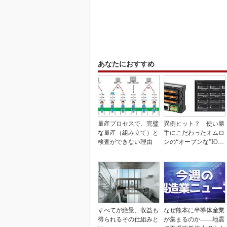
あなたにおすすめ
量産プロセスで、完璧
異例ヒット？ 使い勝
な量産（組み立て）と
手にこだわったオムロ
検査ができない理由
ンの“オープンな”IO-L
inkマスター
すべてが絶景、収益も
なぜ熊本に半導体産業
得られるその仕組みと
が集まるのか――地震