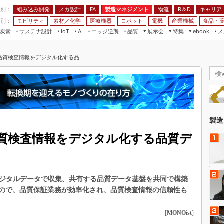
程別：
組み込み開発
メカ設計
製造マネジメント
物流
R＆D
キャリア
FA
業別：
モビリティ
素材／化学
医療機器
ロボット
電機
産業機械
食品・
炭素
サステナ設計
エッジ逆襲
品質
展示会
特集
メ
IoT
AI
ebook
伝承
組み込み開発
CEATEC
読者調査まとめ
編集後記
品質検査情報をデジタル化する品...
JIMTOF
保全
メカ設計
つながるクルマ
組込み/エッジ コンピューティング
ス
 AI
製造マネジメント
5G
展＆IoT/5Gソリューション展
VR／AR
FA
IIFES
モビリティ
フィールドサービス
国際ロボット展
素材／化学
FPGA
製造
ジャパンモビリティショー
組み込み画像技術
品質検査情報をデジタル化する品質デ
TECHNO-FRONTIER
組み込みモデリング
人テク展
Windows Embedded
スマート工場EXPO
デジタルデータで収集、共有する品質データ基盤を共同で構築
車載ソフト開発
EdgeTech+
ので、品質保証業務が効率化され、品質検査情報の信頼性も
ISO26262
日本ものづくりワールド
無償設計ツール
[
MONOist
]
AUTOMOTIVE WORLD