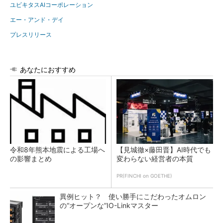
ユビキタスAIコーポレーション
エー・アンド・デイ
プレスリリース
あなたにおすすめ
令和8年熊本地震による工場へ
【見城徹×藤田晋】AI時代でも
の影響まとめ
変わらない経営者の本質
PR(FINCHI on GOETHE)
異例ヒット？ 使い勝手にこだわったオムロン
の“オープンな”IO-Linkマスター