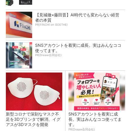
【見城徹×藤田晋】AI時代でも変わらない経営
者の本質
PR(FINCHI on GOETHE)
SNSアカウントを着実に成長。実はみんなココ
使ってます。
PR(Dreaw合同会社)
新型コロナで深刻なマスク不
SNSアカウントを着実に成
足を3Dプリンタで解消、イグ
長。実はみんなココ使ってま
アスが3Dマスクを開発
す。
PR(Dreaw合同会社)