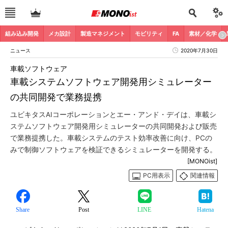
組み込み開発
メカ設計
製造マネジメント
モビリティ
FA
素材／化学
ニュース
2020年7月30日
車載ソフトウェア
車載システムソフトウェア開発用シミュレーター
の共同開発で業務提携
ユビキタスAIコーポレーションとエー・アンド・デイは、車載シ
ステムソフトウェア開発用シミュレーターの共同開発および販売
で業務提携した。車載システムのテスト効率改善に向け、PCの
みで制御ソフトウェアを検証できるシミュレーターを開発する。
[MONOist]
PC用表示
関連情報
Share
Post
LINE
Hatena