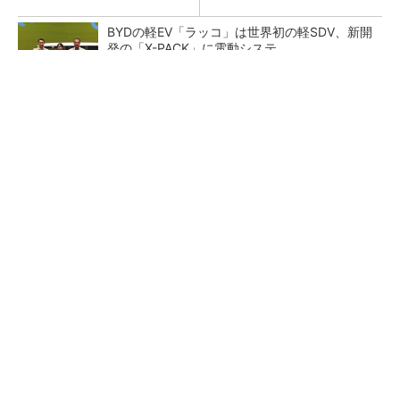
BYDの軽EV「ラッコ」は世界初の軽SDV、新開
発の「X-PACK」に電動システ...
ペロブスカイト太陽電池の量産に有効なイン
ク、従来比で1.5倍の性能向上
【レベル14】生成AIを味方に、3D CADを使い
こなそう！