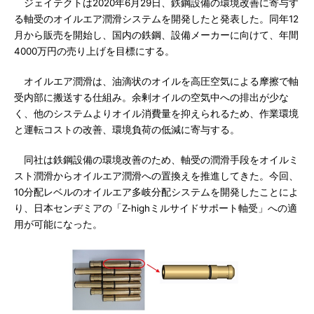
ジェイテクトは2020年6月29日、鉄鋼設備の環境改善に寄与す
る軸受のオイルエア潤滑システムを開発したと発表した。同年12
月から販売を開始し、国内の鉄鋼、設備メーカーに向けて、年間
4000万円の売り上げを目標にする。
オイルエア潤滑は、油滴状のオイルを高圧空気による摩擦で軸
受内部に搬送する仕組み。余剰オイルの空気中への排出が少な
く、他のシステムよりオイル消費量を抑えられるため、作業環境
と運転コストの改善、環境負荷の低減に寄与する。
同社は鉄鋼設備の環境改善のため、軸受の潤滑手段をオイルミ
スト潤滑からオイルエア潤滑への置換えを推進してきた。今回、
10分配レベルのオイルエア多岐分配システムを開発したことによ
り、日本センヂミアの「Z-highミルサイドサポート軸受」への適
用が可能になった。