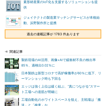
素形材産業のIoT化を支援するソリューションを提
供
ジェイテクトの製造業マッチングサービスが本格始
動、浜野製作所と提携
過去の連載記事が 1783 件あります
関連記事
製鉄現場のAI活用、画像×AIで緩衝材不良の検出率
85％、過検出0.02％に
日本製鉄は新型コロナで高炉稼働率が60％に低下、リ
ーマンショック時も下回る
エッジは強く上位は緩く結ぶ、“真につながる”スマー
ト工場への道筋が明確に
工場自動化のホワイトスペースを狙え、主戦場は「搬
送」と「検査」か