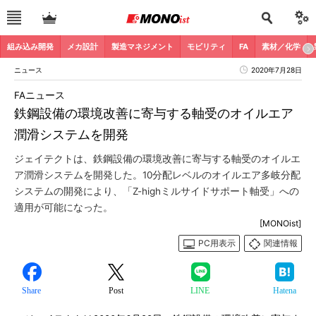
組み込み開発
メカ設計
製造マネジメント
モビリティ
FA
素材／化学
ニュース
2020年7月28日
FAニュース
鉄鋼設備の環境改善に寄与する軸受のオイルエア
潤滑システムを開発
ジェイテクトは、鉄鋼設備の環境改善に寄与する軸受のオイルエ
ア潤滑システムを開発した。10分配レベルのオイルエア多岐分配
システムの開発により、「Z-highミルサイドサポート軸受」への
適用が可能になった。
[MONOist]
PC用表示
関連情報
Share
Post
LINE
Hatena