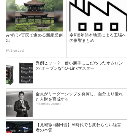
みずほ×官民で進める新産業創
令和8年熊本地震による工場へ
出
の影響まとめ
PR(Blue Lab)
異例ヒット？ 使い勝手にこだわったオムロン
の“オープンな”IO-Linkマスター
全員がリーダーシップを発揮し、自分より優れ
た人財を育成する
PR(dentsu Japan)
【見城徹×藤田晋】AI時代でも変わらない経営
者の本質