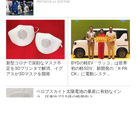
PR(FINCHI on GOETHE)
新型コロナで深刻なマスク不
BYDの軽EV「ラッコ」は世界
足を3Dプリンタで解消、イグ
初の軽SDV、新開発の「X-PA
アスが3Dマスクを開発
CK」に電動システ...
ペロブスカイト太陽電池の量産に有効なイン
ク、従来比で1.5倍の性能向上
全員がリーダーシップを発揮し、自分より優れ
た人財を育成する
PR(dentsu Japan)