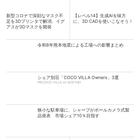
新型コロナで深刻なマスク不
【レベル14】生成AIを味方
足を3Dプリンタで解消、イグ
に、3D CADを使いこなそう！
アスが3Dマスクを開発
令和8年熊本地震による工場への影響まとめ
シェア別荘「COCO VILLA Owners」3選
PR(COCO VILLA on GOETHE)
狭小な駐車場に、シャープがポールカメラ式製
品発表 市場シェア10％目指す