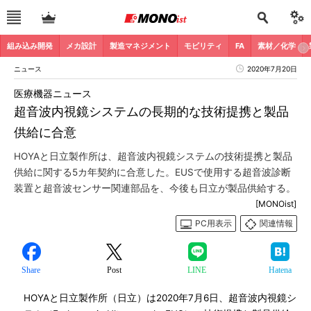
組み込み開発
メカ設計
製造マネジメント
モビリティ
FA
素材／化学
ニュース
2020年7月20日
医療機器ニュース
超音波内視鏡システムの長期的な技術提携と製品
供給に合意
HOYAと日立製作所は、超音波内視鏡システムの技術提携と製品
供給に関する5カ年契約に合意した。EUSで使用する超音波診断
装置と超音波センサー関連部品を、今後も日立が製品供給する。
[MONOist]
PC用表示
関連情報
Share
Post
LINE
Hatena
HOYAと日立製作所（日立）は2020年7月6日、超音波内視鏡シ