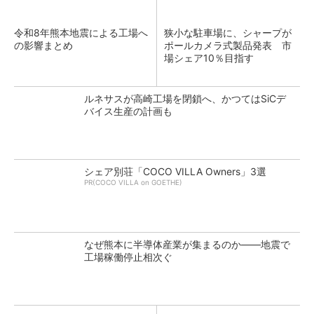
令和8年熊本地震による工場へ
狭小な駐車場に、シャープが
の影響まとめ
ポールカメラ式製品発表 市
場シェア10％目指す
ルネサスが高崎工場を閉鎖へ、かつてはSiCデ
バイス生産の計画も
シェア別荘「COCO VILLA Owners」3選
PR(COCO VILLA on GOETHE)
なぜ熊本に半導体産業が集まるのか――地震で
工場稼働停止相次ぐ