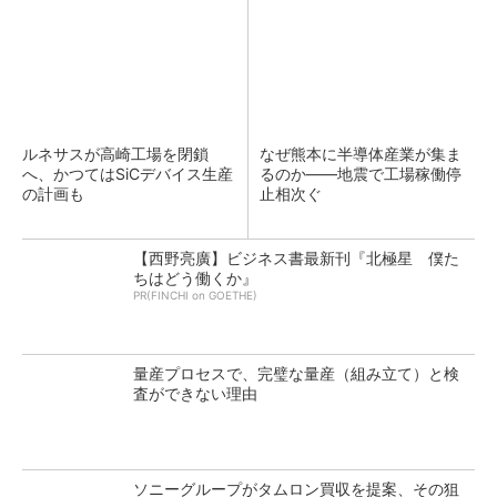
ルネサスが高崎工場を閉鎖
なぜ熊本に半導体産業が集ま
へ、かつてはSiCデバイス生産
るのか――地震で工場稼働停
の計画も
止相次ぐ
【西野亮廣】ビジネス書最新刊『北極星 僕た
ちはどう働くか』
PR(FINCHI on GOETHE)
量産プロセスで、完璧な量産（組み立て）と検
査ができない理由
ソニーグループがタムロン買収を提案、その狙