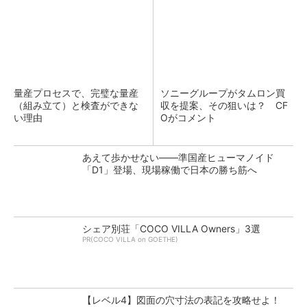
量産プロセスで、完璧な量産
ソニーグループがタムロン買
（組み立て）と検査ができな
収を提案、その狙いは？ CF
い理由
Oがコメント
あえて歩かせない――準国産ヒューマノイド
「D1」登場、現場稼働で日本の勝ち筋へ
シェア別荘「COCO VILLA Owners」3選
PR(COCO VILLA on GOETHE)
【レベル4】図面の穴寸法の表記を攻略せよ！