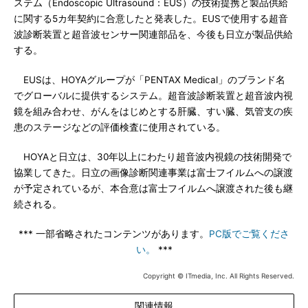
ステム（Endoscopic Ultrasound：EUS）の技術提携と製品供給
に関する5カ年契約に合意したと発表した。EUSで使用する超音
波診断装置と超音波センサー関連部品を、今後も日立が製品供給
する。
EUSは、HOYAグループが「PENTAX Medical」のブランド名
でグローバルに提供するシステム。超音波診断装置と超音波内視
鏡を組み合わせ、がんをはじめとする肝臓、すい臓、気管支の疾
患のステージなどの評価検査に使用されている。
HOYAと日立は、30年以上にわたり超音波内視鏡の技術開発で
協業してきた。日立の画像診断関連事業は富士フイルムへの譲渡
が予定されているが、本合意は富士フイルムへ譲渡された後も継
続される。
*** 一部省略されたコンテンツがあります。
PC版でご覧くださ
い。
***
Copyright © ITmedia, Inc. All Rights Reserved.
関連情報