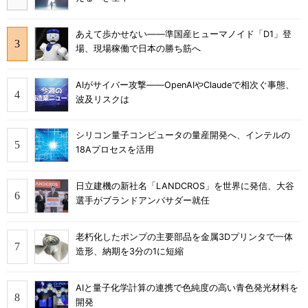
あえて歩かせない――準国産ヒューマノイド「D1」登
場、現場稼働で日本の勝ち筋へ
AIがサイバー攻撃――OpenAIやClaudeで相次ぐ事態、
波及リスクは
シリコン量子コンピュータの量産開発へ、インテルの
18Aプロセスを活用
日立建機の新社名「LANDCROS」を世界に発信、大谷
選手がブランドアンバサダー就任
老朽化したポンプの主要部品を金属3Dプリンタで一体
造形、納期を3分の1に短縮
AIと量子化学計算の連携で色純度の高い青色発光材料を
開発