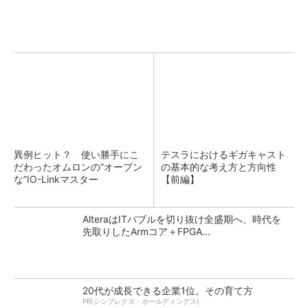
異例ヒット？ 使い勝手にこ
テスラにおけるギガキャスト
だわったオムロンの“オープン
の基本的な考え方と方向性
な”IO-Linkマスター
【前編】
AlteraはITバブルを切り抜け全盛期へ、時代を
先取りしたArmコア＋FPGA...
20代が成長できる企業1位。その育て方
PR(シンプレクス・ホールディングス)