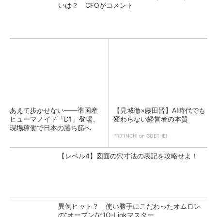
いは？ CFOがコメント
あえて歩かせない――準国産
【見城徹×藤田晋】AI時代でも
ヒューマノイド「D1」登場、
変わらない経営者の本質
現場稼働で日本の勝ち筋へ
PR(FINCHI on GOETHE)
【レベル4】図面の穴寸法の表記を攻略せよ！
異例ヒット？ 使い勝手にこだわったオムロン
の“オープンな”IO-Linkマスター