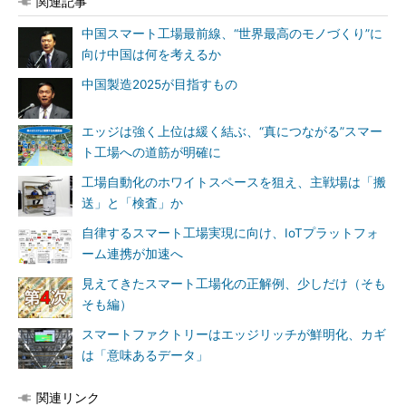
関連記事
中国スマート工場最前線、“世界最高のモノづくり”に
向け中国は何を考えるか
中国製造2025が目指すもの
エッジは強く上位は緩く結ぶ、“真につながる”スマー
ト工場への道筋が明確に
工場自動化のホワイトスペースを狙え、主戦場は「搬
送」と「検査」か
自律するスマート工場実現に向け、IoTプラットフォ
ーム連携が加速へ
見えてきたスマート工場化の正解例、少しだけ（そも
そも編）
スマートファクトリーはエッジリッチが鮮明化、カギ
は「意味あるデータ」
関連リンク