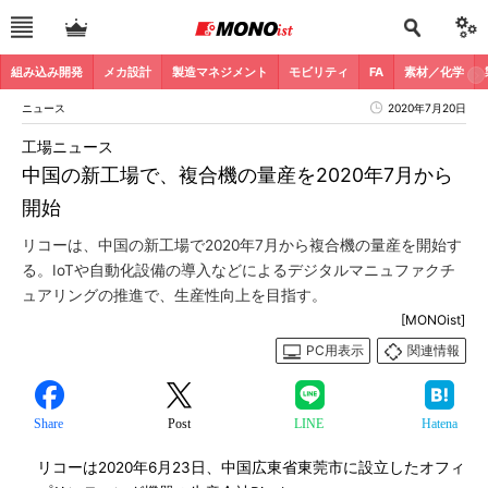
組み込み開発
メカ設計
製造マネジメント
モビリティ
FA
素材／化学
ニュース
2020年7月20日
工場ニュース
中国の新工場で、複合機の量産を2020年7月から
開始
リコーは、中国の新工場で2020年7月から複合機の量産を開始す
る。IoTや自動化設備の導入などによるデジタルマニュファクチ
ュアリングの推進で、生産性向上を目指す。
[MONOist]
PC用表示
関連情報
Share
Post
LINE
Hatena
リコーは2020年6月23日、中国広東省東莞市に設立したオフィ