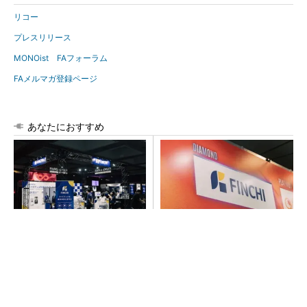
リコー
プレスリリース
MONOist FAフォーラム
FAメルマガ登録ページ
あなたにおすすめ
【見城徹×藤田晋】AI時代でも
【見城徹×藤田晋】AI時代でも
変わらない経営者の本質
変わらない経営者の本質
PR(FINCHI on GOETHE)
PR(FINCHI on GOETHE)
令和8年熊本地震による工場への影響まとめ