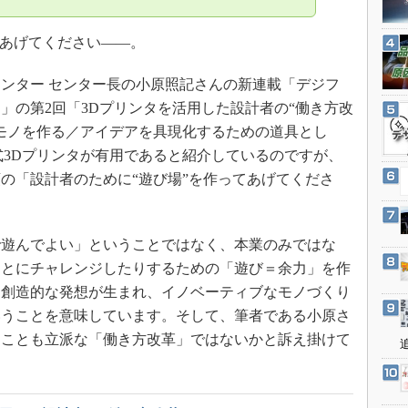
3Dプリンタ
産業オープンネット展
デジタルツインとCAE
あげてください――。
S＆OP
ンター センター長の小原照記さんの新連載「デジフ
インダストリー4.0
」の第2回「3Dプリンタを活用した設計者の“働き方改
イノベーション
モノを作る／アイデアを具現化するための道具とし
製造業ビッグデータ
式3Dプリンタが有用であると紹介しているのですが、
メイドインジャパン
の「設計者のために“遊び場”を作ってあげてくださ
植物工場
知財マネジメント
遊んでよい」ということではなく、本業のみではな
海外生産
ことにチャレンジしたりするための「遊び＝余力」を作
グローバル設計・開発
ら創造的な発想が生まれ、イノベーティブなモノづくり
いうことを意味しています。そして、筆者である小原さ
制御セキュリティ
ることも立派な「働き方改革」ではないかと訴え掛けて
新型コロナへの対応