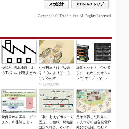
メカ設計
MONOist トップ
Copyright © ITmedia, Inc. All Rights Reserved.
令和8年熊本地震によ
なぜ日本人は『論語』
異例ヒット？ 使い勝
る工場への影響まとめ
を「心のよりどころ」
手にこだわったオムロ
にするのか
ンの“オープンな”IO-L
inkマスター
PR(國學院大學)
幾何公差の基準「デー
「取りあえずボルトで
定年退職した理系シニ
タム」を理解しよう
固定」は禁物 締結部
ア人材が核融合発電炉
設計で押さえるべき基
開発で活躍、なぜ？