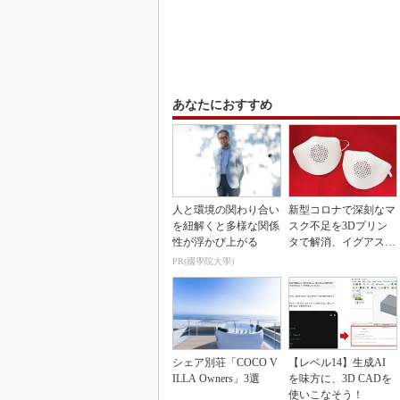
あなたにおすすめ
人と環境の関わり合い
新型コロナで深刻なマ
を紐解くと多様な関係
スク不足を3Dプリン
性が浮かび上がる
タで解消、イグアスが
3Dマスクを開発
PR(國學院大學)
シェア別荘「COCO V
【レベル14】生成AI
ILLA Owners」3選
を味方に、3D CADを
使いこなそう！