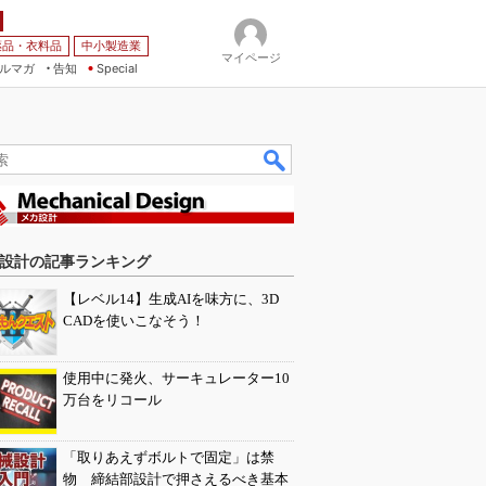
薬品・衣料品
中小製造業
マイページ
ルマガ
告知
Special
設計の記事ランキング
【レベル14】生成AIを味方に、3D
CADを使いこなそう！
使用中に発火、サーキュレーター10
万台をリコール
「取りあえずボルトで固定」は禁
物 締結部設計で押さえるべき基本