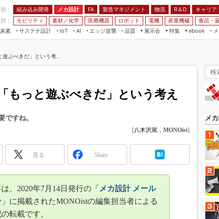
程別：
組み込み開発
メカ設計
製造マネジメント
物流
R＆D
キャリア
FA
業別：
モビリティ
素材／化学
医療機器
ロボット
電機
産業機械
食品・
炭素
サステナ設計
エッジ逆襲
品質
展示会
特集
メ
IoT
AI
ebook
伝承
組み込み開発
CEATEC
読者調査まとめ
編集後記
遊ぶべきだ」という考...
JIMTOF
保全
メカ設計
つながるクルマ
組込み/エッジ コンピューティング
ス
 AI
製造マネジメント
5G
展＆IoT/5Gソリューション展
VR／AR
FA
「もっと遊ぶべきだ」という考え
IIFES
モビリティ
フィールドサービス
国際ロボット展
素材／化学
FPGA
要ですね。
メカ
ジャパンモビリティショー
[
八木沢篤
，
MONOist
]
組み込み画像技術
TECHNO-FRONTIER
組み込みモデリング
人テク展
見る
Share
Windows Embedded
スマート工場EXPO
車載ソフト開発
EdgeTech+
は、2020年7月14日発行の「
メカ設計 メール
ISO26262
日本ものづくりワールド
ン
」に掲載されたMONOistの編集担当者による
無償設計ツール
記の転載です。
AUTOMOTIVE WORLD