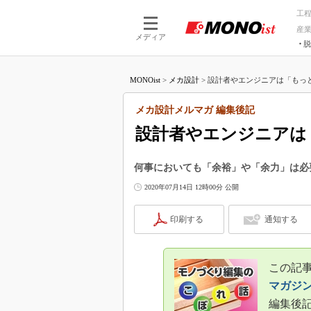
工
産
メディア
脱
つながる技術
AI×技術
MONOist
>
メカ設計
>
設計者やエンジニアは「もっと
つながる工場
AI×設備
つながるサービ
Physical
メカ設計メルマガ 編集後記
設計者やエンジニアは
何事においても「余裕」や「余力」は必
2020年07月14日 12時00分 公開
印刷する
通知する
この記事
マガジ
編集後