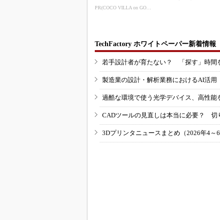
PR(COCO VILLA on GOETHE)
TechFactory ホワイトペーパー新着情報
若手設計者が育たない？ 「探す」時間
製造業の設計・解析業務におけるAI活
過酷な環境で使う光学デバイス、高性能
CADツールの見直しは本当に必要？ 切
3Dプリンタニュースまとめ（2026年4～