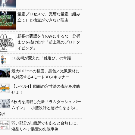
量産プロセスで、完璧な量産（組み
立て）と検査ができない理由
顧客の要望をうのみにするな 分析
まひを抜け出す「超上流のプロトタ
イピング」
3D技術が変えた「靴選び」の常識
最大0.03mmの精度、黒色／光沢素材に
も対応する4モード3Dスキャナー
【レベル4】図面の穴寸法の表記を攻略
せよ！
6枚刃を搭載した新「ラムダッシュ パー
ムイン」 小型設計と意匠性をさらに
追求
弱い部分が1箇所でもあると台無しに、
液晶リペア装置の失敗事例