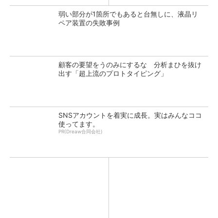
弱い部分が1箇所でもあると台無しに、液晶リ
ペア装置の失敗事例
顧客の要望をうのみにするな 分析まひを抜け
出す「超上流のプロトタイピング」
SNSアカウントを着実に成長。実はみんなココ
使ってます。
PR(Dreaw合同会社)