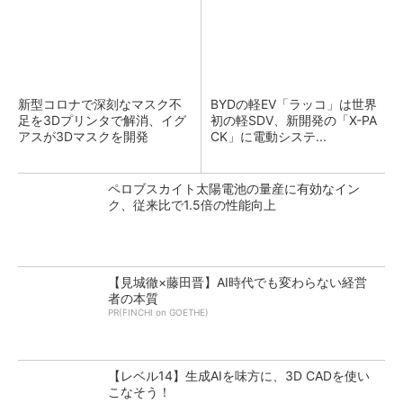
新型コロナで深刻なマスク不
BYDの軽EV「ラッコ」は世界
足を3Dプリンタで解消、イグ
初の軽SDV、新開発の「X-PA
アスが3Dマスクを開発
CK」に電動システ...
ペロブスカイト太陽電池の量産に有効なイン
ク、従来比で1.5倍の性能向上
【見城徹×藤田晋】AI時代でも変わらない経営
者の本質
PR(FINCHI on GOETHE)
【レベル14】生成AIを味方に、3D CADを使い
こなそう！