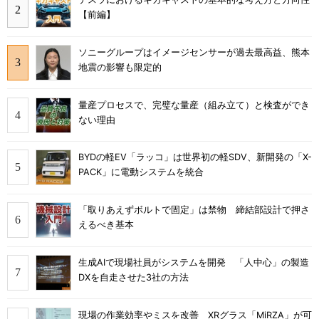
【前編】
ソニーグループはイメージセンサーが過去最高益、熊本
地震の影響も限定的
量産プロセスで、完璧な量産（組み立て）と検査ができ
ない理由
BYDの軽EV「ラッコ」は世界初の軽SDV、新開発の「X-
PACK」に電動システムを統合
「取りあえずボルトで固定」は禁物 締結部設計で押さ
えるべき基本
生成AIで現場社員がシステムを開発 「人中心」の製造
DXを自走させた3社の方法
現場の作業効率やミスを改善 XRグラス「MiRZA」が可