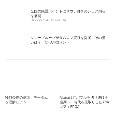
全国の絶景ポイントにサウナ付きのシェア別荘
を展開
PR(COCO VILLA on GOETHE)
ソニーグループがタムロン買収を提案、その狙
いは？ CFOがコメント
幾何公差の基準「データム」
AlteraはITバブルを切り抜け全
を理解しよう
盛期へ、時代を先取りしたArm
コア＋FPGA...