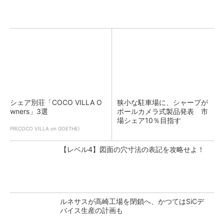
シェア別荘「COCO VILLA O
狭小な駐車場に、シャープが
wners」3選
ポールカメラ式製品発表 市
場シェア10％目指す
PR(COCO VILLA on GOETHE)
【レベル4】図面の穴寸法の表記を攻略せよ！
ルネサスが高崎工場を閉鎖へ、かつてはSiCデ
バイス生産の計画も