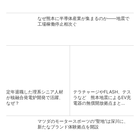
なぜ熊本に半導体産業が集まるのか――地震で
工場稼働停止相次ぐ
定年退職した理系シニア人材
テラチャージやFLASH、テス
が核融合発電炉開発で活躍、
ラなど 熊本地震によるEV充
なぜ？
電器の無償開放拠点まと...
マツダのモータースポーツの“聖地”は深川に、
新たなブランド体験拠点を開設