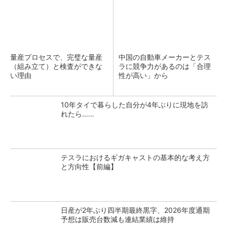
量産プロセスで、完璧な量産
中国の自動車メーカーとテス
（組み立て）と検査ができな
ラに競争力があるのは「合理
い理由
性が高い」から
10年タイで暮らした自分が4年ぶりに現地を訪
れたら……
テスラにおけるギガキャストの基本的な考え方
と方向性【前編】
日産が2年ぶり四半期最終黒字、2026年度通期
予想は販売台数減も連結業績は維持