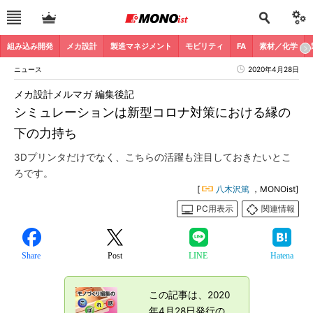
組み込み開発
メカ設計
製造マネジメント
モビリティ
FA
素材／化学
ニュース
2020年4月28日
メカ設計メルマガ 編集後記
シミュレーションは新型コロナ対策における縁の
下の力持ち
3Dプリンタだけでなく、こちらの活躍も注目しておきたいとこ
ろです。
[
八木沢篤
，MONOist]
PC用表示
関連情報
Share
Post
LINE
Hatena
この記事は、2020
年4月28日発行の