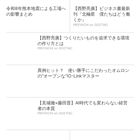
令和8年熊本地震による工場へ
【西野亮廣】ビジネス書最新
の影響まとめ
刊『北極星 僕たちはどう働
くか』
PR(FINCHI on GOETHE)
【西野亮廣】つくりたいものを追求できる環境
の作り方とは
PR(FINCHI on GOETHE)
異例ヒット？ 使い勝手にこだわったオムロン
の“オープンな”IO-Linkマスター
【見城徹×藤田晋】AI時代でも変わらない経営
者の本質
PR(FINCHI on GOETHE)