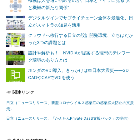
機械は人を追い詰めるのか、日本とドイツに見る“人
と機械の新たな関係”
デジタルツインでサプライチェーン全体を最適化、日
立がスマトラの知見を活用
クラウドへ移行する日立の設計開発環境、立ちはだか
った3つの課題とは
設計や解析も！ NVIDIAが提案する理想のテレワー
ク環境のあり方とは
ホンダのVDI導入、きっかけは東日本大震災――3D
CADやCAEでVDIを使う
関連リンク
日立（ニュースリリース、新型コロナウイルス感染症の感染拡大防止の支援
策）
日立（ニュースリリース、「かんたんPrivate DaaS支援パック」の提供）