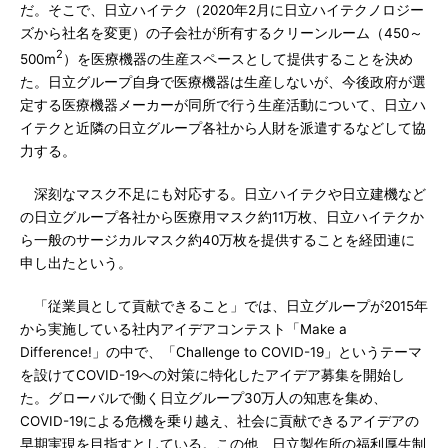
だ。そこで、日立ハイテク（2020年2月に日立ハイテクノロジー
ズから社名を変更）の子会社が所有するクリーンルーム（450～
2
500m
）を医療機器の生産スペースとして提供することを決め
た。日立グループ自身で医療機器は生産しないが、今後政府が選
定する医療機器メーカーが同所で行う生産活動について、日立ハ
イテクと近隣の日立グループ各社から人財を派遣するなどして協
力する。
深刻なマスク不足にも対応する。日立ハイテクや日立建機など
の日立グループ各社から医療用マスク約11万枚、日立ハイテクか
ら一般のサージカルマスク約40万枚を提供することを経団連に
申し出たという。
「従業員として貢献できること」では、日立グループが2015年
から実施している社内アイデアコンテスト「Make a
Difference!」の中で、「Challenge to COVID-19」というテーマ
を設けてCOVID-19への対策に特化したアイデア募集を開始し
た。グローバルで働く日立グループ30万人の知恵を集め、
COVID-19による危機を乗り越え、社会に貢献できるアイデアの
早期実現を目指すとしている。この他、日立製作所の福利厚生制