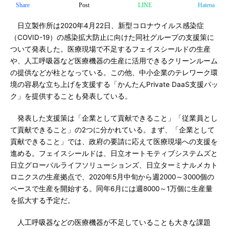
Share
Post
LINE
Hatena
日立製作所は2020年4月22日、新型コロナウイルス感染症
（COVID-19）の感染拡大防止に向けた同社グループの支援策に
ついて発表した。医療現場で不足するフェイスシールドの生産
や、人工呼吸器など医療機器の生産に活用できるクリーンルーム
の提供などが柱となっている。この他、中小企業のテレワーク環
境の容易な立ち上げを支援する「かんたんPrivate DaaS支援パッ
ク」を提供することも発表している。
発表した支援策は「企業として貢献できること」「従業員とし
て貢献できること」の2つに分かれている。まず、「企業として
貢献できること」では、政府の要請に応えて医療現場への支援を
進める。フェイスシールドは、日立オートモティブシステムズと
日立グローバルライフソリューションズ、日立ターミナルメカト
ロニクスの生産拠点で、2020年5月中旬から週2000～3000個の
ペースで生産を開始する。同年6月には週8000～1万個に生産量
を拡大する予定だ。
人工呼吸器などの医療機器が不足していることも大きな課題