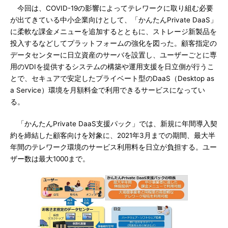
今回は、COVID-19の影響によってテレワークに取り組む必要
が出てきている中小企業向けとして、「かんたんPrivate DaaS」
に柔軟な課金メニューを追加するとともに、ストレージ新製品を
投入するなどしてプラットフォームの強化を図った。顧客指定の
データセンターに日立資産のサーバを設置し、ユーザーごとに専
用のVDIを提供するシステムの構築や運用支援を日立側が行うこ
とで、セキュアで安定したプライベート型のDaaS（Desktop as
a Service）環境を月額料金で利用できるサービスになってい
る。
「かんたんPrivate DaaS支援パック」では、新規に年間導入契
約を締結した顧客向けを対象に、2021年3月までの期間、最大半
年間のテレワーク環境のサービス利用料を日立が負担する。ユー
ザー数は最大1000まで。