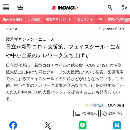
組み込み開発
メカ設計
製造マネジメント
モビリティ
FA
素材／化学
ニュース
2020年4月23日
製造マネジメントニュース
日立が新型コロナ支援策、フェイスシールド生産
や中小企業のテレワーク立ち上げで
日立製作所は、新型コロナウイルス感染症（COVID-19）の感染
拡大防止に向けた同社グループの支援策について発表。医療現場
で不足するフェイスシールドの生産などが柱となっている。この
他、中小企業のテレワーク環境の容易な立ち上げを支援する「か
んたんPrivate DaaS支援パック」を提供することも発表してい
る。
[
朴尚洙
，MONOist]
PC用表示
関連情報