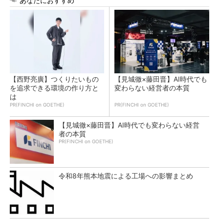
あなたにおすすめ
【西野亮廣】つくりたいもの
【見城徹×藤田晋】AI時代でも
を追求できる環境の作り方と
変わらない経営者の本質
は
PR(FINCHI on GOETHE)
PR(FINCHI on GOETHE)
【見城徹×藤田晋】AI時代でも変わらない経営
者の本質
PR(FINCHI on GOETHE)
令和8年熊本地震による工場への影響まとめ