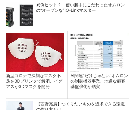
異例ヒット？ 使い勝手にこだわったオムロン
の“オープンな”IO-Linkマスター
新型コロナで深刻なマスク不
AI関連“だけじゃない”オムロン
足を3Dプリンタで解消、イグ
の制御機器事業、地道な顧客
アスが3Dマスクを開発
基盤強化が結実
【西野亮廣】つくりたいものを追求できる環境
の作り方とは
PR(FINCHI on GOETHE)