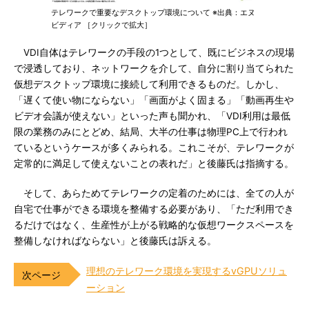
テレワークで重要なデスクトップ環境について ※出典：エヌ
ビディア ［クリックで拡大］
VDI自体はテレワークの手段の1つとして、既にビジネスの現場
で浸透しており、ネットワークを介して、自分に割り当てられた
仮想デスクトップ環境に接続して利用できるものだ。しかし、
「遅くて使い物にならない」「画面がよく固まる」「動画再生や
ビデオ会議が使えない」といった声も聞かれ、「VDI利用は最低
限の業務のみにとどめ、結局、大半の仕事は物理PC上で行われ
ているというケースが多くみられる。これこそが、テレワークが
定常的に満足して使えないことの表れだ」と後藤氏は指摘する。
そして、あらためてテレワークの定着のためには、全ての人が
自宅で仕事ができる環境を整備する必要があり、「ただ利用でき
るだけではなく、生産性が上がる戦略的な仮想ワークスペースを
整備しなければならない」と後藤氏は訴える。
理想のテレワーク環境を実現するvGPUソリュ
ーション