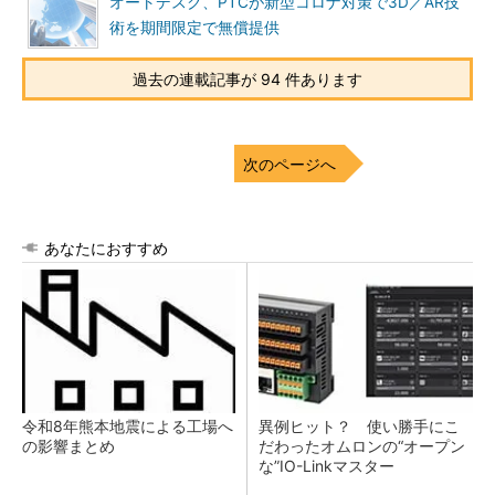
オートデスク、PTCが新型コロナ対策で3D／AR技
術を期間限定で無償提供
過去の連載記事が 94 件あります
次のページへ
あなたにおすすめ
令和8年熊本地震による工場へ
異例ヒット？ 使い勝手にこ
の影響まとめ
だわったオムロンの“オープン
な”IO-Linkマスター