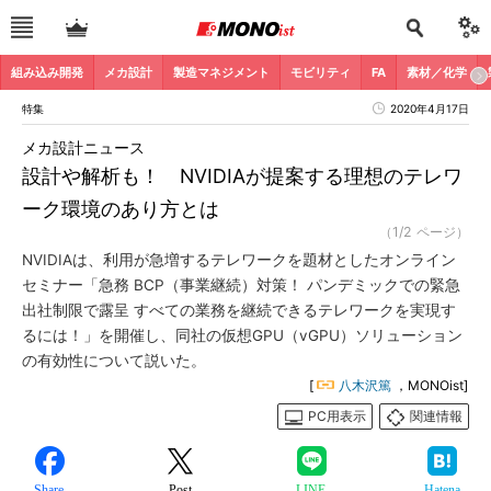
組み込み開発
メカ設計
製造マネジメント
モビリティ
FA
素材／化学
特集
2020年4月17日
メカ設計ニュース
設計や解析も！ NVIDIAが提案する理想のテレワ
ーク環境のあり方とは
（1/2 ページ）
NVIDIAは、利用が急増するテレワークを題材としたオンライン
セミナー「急務 BCP（事業継続）対策！ パンデミックでの緊急
出社制限で露呈 すべての業務を継続できるテレワークを実現す
るには！」を開催し、同社の仮想GPU（vGPU）ソリューション
の有効性について説いた。
[
八木沢篤
，MONOist]
PC用表示
関連情報
Share
Post
LINE
Hatena