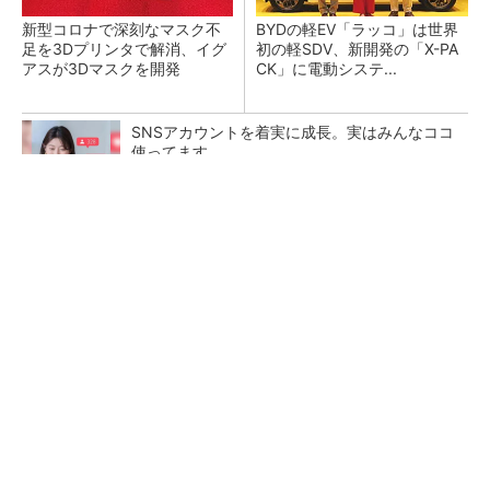
新型コロナで深刻なマスク不
BYDの軽EV「ラッコ」は世界
足を3Dプリンタで解消、イグ
初の軽SDV、新開発の「X-PA
アスが3Dマスクを開発
CK」に電動システ...
SNSアカウントを着実に成長。実はみんなココ
使ってます。
PR(Dreaw合同会社)
ペロブスカイト太陽電池の量産に有効なイン
ク、従来比で1.5倍の性能向上
【レベル14】生成AIを味方に、3D CADを使い
こなそう！