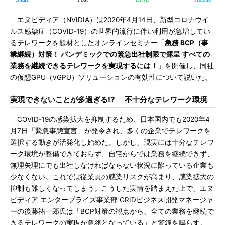
エヌビディア（NVIDIA）は2020年4月14日、新型コロナウイ
ルス感染症（COVID-19）の世界的流行に伴い利用が急増してい
るテレワークを題材としたオンラインセミナー「
急務 BCP（事
業継続）対策！ パンデミックでの緊急出社制限で露呈 すべての
業務を継続できるテレワークを実現するには！
」を開催し、同社
の仮想GPU（vGPU）ソリューションの有効性について説いた。
実現できないことが多過ぎる!? 不十分なテレワーク環境
COVID-19の感染拡大を抑制するため、日本国内でも2020年4
月7日「緊急事態宣言」が発令され、多くの企業でテレワークを
選択する動きが活発化し始めた。しかし、現実には十分なテレワ
ーク環境が整備できておらず、自宅からでは業務を継続できず、
無理矢理にでも出社しなければならない状況に陥っている企業も
少なくない。これでは従業員の感染リスクが高まり、感染拡大の
抑制も難しくなってしまう。こうした実情を踏まえた上で、エヌ
ビディア エンタープライズ事業部 GRIDビジネス開発マネージャ
ーの後藤祐一郎氏は「BCP対策の観点から、全ての業務を継続で
きるテレワークの実現が急務となっている」と警鐘を鳴らす。