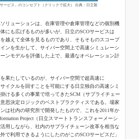
サービス」のコンセプト（クリックで拡大） 出典：日立製
ソリューションは、在庫管理や倉庫管理などの個別機
体にも広げるものが多いが、日立のSCOサービスは
壁を越えて全体を見るものであり、そもそものスコープ
ツインを生かして、サイバー空間上で高速シミュレーシ
ェーンモデルを評価した上で、最適なオペレーション計
割を果たしているのが、サイバー空間で超高速に
Action）サイクルを回すことを可能にする日立独自の高速シミ
掛ける多くの事業で培ってきたSCM（サプライチェー
た意思決定ロジックのベストプラクティスである。場家
ンは社内の研究所で開発したもので、これを2011年か
ansformation Project（日立スマートトランスフォーメーシ
で活用しながら、社内のサプライチェーン改革を相当な
外で利用できるようにしたのがこのSCOサービスだ」