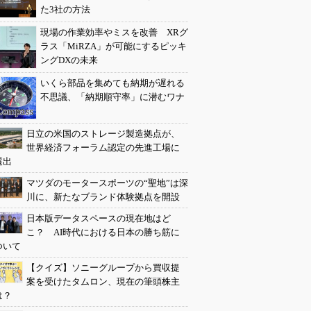
た3社の方法
現場の作業効率やミスを改善 XRグ
ラス「MiRZA」が可能にするピッキ
ングDXの未来
いくら部品を集めても納期が遅れる
不思議、「納期順守率」に潜むワナ
日立の米国のストレージ製造拠点が、
世界経済フォーラム認定の先進工場に
選出
マツダのモータースポーツの“聖地”は深
川に、新たなブランド体験拠点を開設
日本版データスペースの現在地はど
こ？ AI時代における日本の勝ち筋に
ついて
【クイズ】ソニーグループから買収提
案を受けたタムロン、現在の筆頭株主
は？