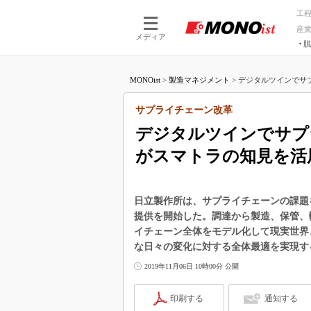
工
産
メディア
脱
つながる技術
AI×技術
MONOist
>
製造マネジメント
>
デジタルツインでサプ
つながる工場
AI×設備
つながるサービ
Physical
サプライチェーン改革
デジタルツインでサプ
がスマトラの知見を活
日立製作所は、サプライチェーンの課題
提供を開始した。調達から製造、保管、
イチェーン全体をモデル化して現実世界
な日々の変化に対する全体最適を実現す
2019年11月06日 10時00分 公開
印刷する
通知する