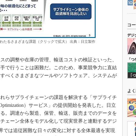
コー
デジ
わたるさまざまな課題（クリックで拡大） 出典：日立製作
スの調整や在庫の管理、輸送コストの検証といった、
「つ
人手で行うことは困難だ。このため、事業競争力に直結
決すべくさまざまなツールやソフトウェア、システムが
よく
、これらサプライチェーンの課題を解決する「サプライチ
n Optimization）サービス」の提供開始を発表した。日立
となる。調達から製造、保管、輸送、販売までのデータを
イチェーン全体をモデル化して現実世界と連動するデジ
界では追従困難な日々の変化に対する全体最適を実現