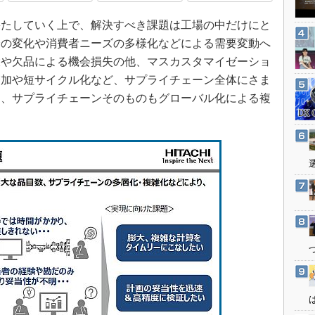
3Dプリンタ
産業オープンネット展
たしていく上で、解決すべき課題は工場の中だけにと
デジタルツインとCAE
済の変化や消費者ニーズの多様化などによる需要変動へ
S＆OP
大や欠品による機会損失の他、マスカスタマイゼーショ
インダストリー4.0
増加や短サイクル化など、サプライチェーン全体にさま
イノベーション
て、サプライチェーンそのものもグローバル化による複
製造業ビッグデータ
メイドインジャパン
植物工場
知財マネジメント
海外生産
グローバル設計・開発
制御セキュリティ
新型コロナへの対応