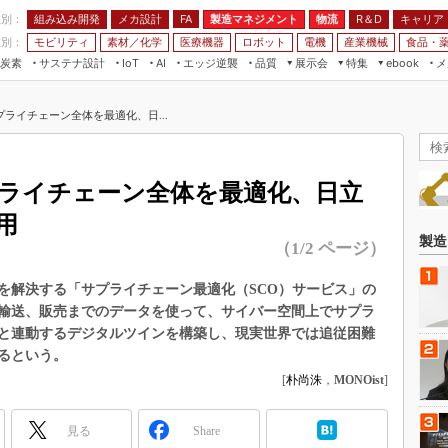
程別：
組み込み開発
メカ設計
製造マネジメント
物流
R＆D
キャリア
FA
業別：
モビリティ
素材／化学
医療機器
ロボット
電機
産業機械
食品・
炭素
サステナ設計
エッジ逆襲
品質
展示会
特集
メ
IoT
AI
ebook
伝承
組み込み開発
CEATEC
読者調査まとめ
編集後記
ライチェーン全体を最適化、日...
JIMTOF
保全
メカ設計
つながるクルマ
組込み/エッジ コンピューティング
ス
 AI
製造マネジメント
5G
展＆IoT/5Gソリューション展
VR／AR
FA
ライチェーン全体を最適化、日立
IIFES
モビリティ
フィールドサービス
用
国際ロボット展
素材／化学
FPGA
製造
（1/2 ページ）
ジャパンモビリティショー
組み込み画像技術
TECHNO-FRONTIER
を解決する「サプライチェーン最適化（SCO）サービス」の
組み込みモデリング
輸送、販売までのデータを使って、サイバー空間上でサプラ
人テク展
Windows Embedded
と連動するデジタルツインを構築し、現実世界では追従困難
スマート工場EXPO
るという。
車載ソフト開発
EdgeTech+
[
朴尚洙
，
MONOist
]
ISO26262
日本ものづくりワールド
無償設計ツール
見る
Share
AUTOMOTIVE WORLD