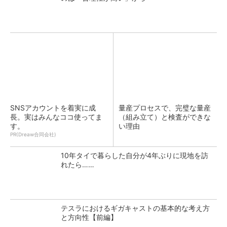
SNSアカウントを着実に成
量産プロセスで、完璧な量産
長。実はみんなココ使ってま
（組み立て）と検査ができな
す。
い理由
PR(Dreaw合同会社)
10年タイで暮らした自分が4年ぶりに現地を訪
れたら……
テスラにおけるギガキャストの基本的な考え方
と方向性【前編】