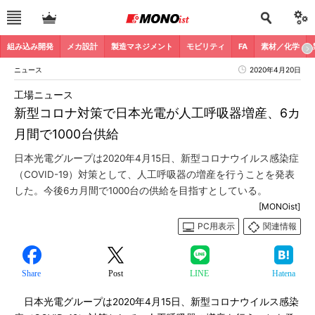
組み込み開発
メカ設計
製造マネジメント
モビリティ
FA
素材／化学
ニュース
2020年4月20日
工場ニュース
新型コロナ対策で日本光電が人工呼吸器増産、6カ
月間で1000台供給
日本光電グループは2020年4月15日、新型コロナウイルス感染症
（COVID-19）対策として、人工呼吸器の増産を行うことを発表
した。今後6カ月間で1000台の供給を目指すとしている。
[MONOist]
PC用表示
関連情報
Share
Post
LINE
Hatena
日本光電グループは2020年4月15日、新型コロナウイルス感染