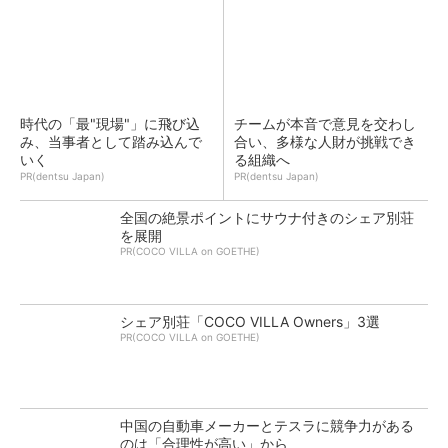
時代の「最"現場"」に飛び込
チームが本音で意見を交わし
み、当事者として踏み込んで
合い、多様な人財が挑戦でき
いく
る組織へ
PR(dentsu Japan)
PR(dentsu Japan)
全国の絶景ポイントにサウナ付きのシェア別荘
を展開
PR(COCO VILLA on GOETHE)
シェア別荘「COCO VILLA Owners」3選
PR(COCO VILLA on GOETHE)
中国の自動車メーカーとテスラに競争力がある
のは「合理性が高い」から