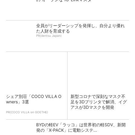
全員がリーダーシップを発揮し、自分より優れ
た人財を育成する
PR(dentsu Japan)
シェア別荘「COCO VILLA O
新型コロナで深刻なマスク不
wners」3選
足を3Dプリンタで解消、イグ
アスが3Dマスクを開発
PR(COCO VILLA on GOETHE)
BYDの軽EV「ラッコ」は世界初の軽SDV、新開
発の「X-PACK」に電動システ...