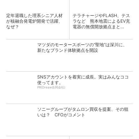
定年退職した理系シニア人材
テラチャージやFLASH、テス
が核融合発電炉開発で活躍、
ラなど 熊本地震によるEV充
なぜ？
電器の無償開放拠点まと...
マツダのモータースポーツの“聖地”は深川に、
新たなブランド体験拠点を開設
SNSアカウントを着実に成長。実はみんなココ
使ってます。
PR(Dreaw合同会社)
ソニーグループがタムロン買収を提案、その狙
いは？ CFOがコメント