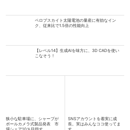
ペロブスカイト太陽電池の量産に有効なイン
ク、従来比で1.5倍の性能向上
【レベル14】生成AIを味方に、3D CADを使い
こなそう！
狭小な駐車場に、シャープが
SNSアカウントを着実に成
ポールカメラ式製品発表 市
長。実はみんなココ使ってま
場シェア10％目指す
す。