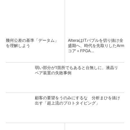
幾何公差の基準「データム」
AlteraはITバブルを切り抜け全
を理解しよう
盛期へ、時代を先取りしたArm
コア＋FPGA...
弱い部分が1箇所でもあると台無しに、液晶リ
ペア装置の失敗事例
顧客の要望をうのみにするな 分析まひを抜け
出す「超上流のプロトタイピング」