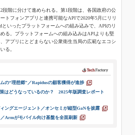
2段階に分けて進められる。第1段階は、各国政府の公
トフォンアプリと連携可能なAPIで2020年5月にリリ
roidといったプラットフォームへの組み込みで、APIのリ
める。プラットフォームへの組み込みはAPIよりも堅
に、アプリにとどまらない公衆衛生当局の広範なエコシ
ている。
ムの“理想郷”／Rapidusの顧客獲得が進捗
策はどうなっているのか？ 2025年版調査レポート
ディングエージェント／オンセミが縦型GaNを披露
ス／Armがモバイル向け基盤を全面刷新