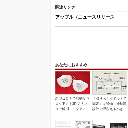
関連リンク
アップル（ニュースリリース
あなたにおすすめ
新型コロナで深刻なマ
「取りあえずボルトで
スク不足を3Dプリン
固定」は禁物 締結部
タで解消、イグアスが
設計で押さえるべき基
3Dマスクを開発
本