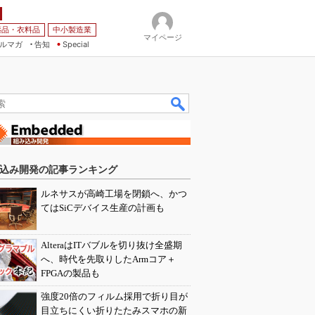
薬品・衣料品
中小製造業
マイページ
ルマガ
告知
Special
込み開発の記事ランキング
ルネサスが高崎工場を閉鎖へ、かつ
てはSiCデバイス生産の計画も
AlteraはITバブルを切り抜け全盛期
へ、時代を先取りしたArmコア＋
FPGAの製品も
強度20倍のフィルム採用で折り目が
目立ちにくい折りたたみスマホの新