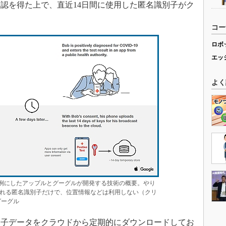
認を得た上で、直近14日間に使用した匿名識別子がク
コー
ロボ
エッ
よく
b）を例にしたアップルとグーグルが開発する技術の概要。やり
れる匿名識別子だけで、位置情報などは利用しない（クリ
グーグル
子データをクラウドから定期的にダウンロードしてお