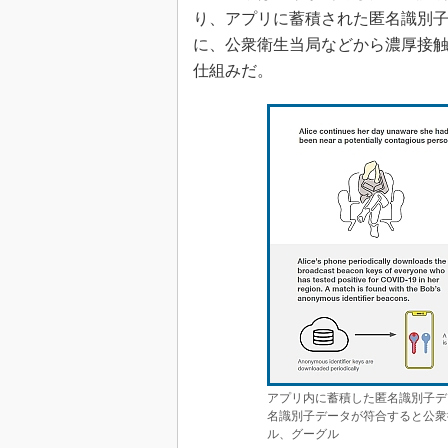
り、アプリに蓄積された匿名識別
に、公衆衛生当局などから濃厚接
仕組みだ。
アプリ内に蓄積した匿名識別子デ
名識別子データが符合すると公衆
ル、グーグル