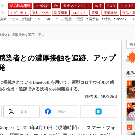
程別：
組み込み開発
メカ設計
製造マネジメント
物流
R＆D
キャリア
FA
業別：
モビリティ
素材／化学
医療機器
ロボット
電機
産業機械
食品・
炭素
サステナ設計
エッジ逆襲
品質
展示会
特集
メ
IoT
AI
ebook
伝承
組み込み開発
CEATEC
読者調査まとめ
編集後記
者との濃厚接触を追跡、ア...
JIMTOF
保全
メカ設計
つながるクルマ
組込み/エッジ コンピューティング
ス
 AI
製造マネジメント
5G
展＆IoT/5Gソリューション展
VR／AR
FA
感染者との濃厚接触を追跡、アップ
IIFES
モビリティ
フィールドサービス
発
国際ロボット展
素材／化学
FPGA
組み
ジャパンモビリティショー
組み込み画像技術
載されているBluetoothを用いて、新型コロナウイルス感
TECHNO-FRONTIER
厚接触を検出・追跡できる技術を共同開発する。
組み込みモデリング
人テク展
[
朴尚洙
，
MONOist
]
Windows Embedded
スマート工場EXPO
車載ソフト開発
見る
Share
EdgeTech+
ISO26262
日本ものづくりワールド
ogle）は2020年4月10日（現地時間）、スマートフォ
無償設計ツール
AUTOMOTIVE WORLD