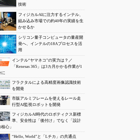
技術
フィジカルAIに注力するインテル、
組み込み市場での約40年の実績を生
かせるか
シリコン量子コンピュータの量産開
発へ、インテルの18Aプロセスを活
用
インテル“ヤマネコ”の実力は？／
「Renesas 365」は3カ月かかる作業が1
分に
フラクタルによる高精度画像認識技術
を開発
市販アルミフレームを使えるレール走
行型AI監視ロボットを開発
フィジカルAI時代のロボティクス新標
準、安全性は「後付け」でなく「設計
の核心」
“Hello, World”と「Lチカ」の共通点