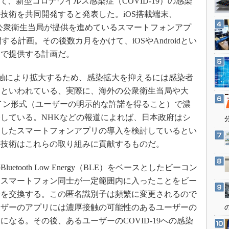
用いて、新型コロナウイルス感染症（COVID-19）の感染
3Dプリンタ
産業オープンネット展
技術を共同開発すると発表した。iOS搭載端末、
デジタルツインとCAE
府の公衆衛生当局が提供を進めているスマートフォンアプ
S＆OP
する計画。その後数カ月をかけて、iOSやAndroidとい
インダストリー4.0
んで提供する計画だ。
イノベーション
の接触により拡大するため、感染拡大を抑えるには感染者
製造業ビッグデータ
つといわれている、実際に、海外の公衆衛生当局や大
メイドインジャパン
イン形式（ユーザーの明示的な許諾を得ること）で濃
植物工場
している。NHKなどの報道によれば、日本政府はシ
にしたスマートフォンアプリの導入を検討しているとい
知財マネジメント
る技術はこれらの取り組みに貢献するものだ。
海外生産
グローバル設計・開発
ooth Low Energy（BLE）をベースとしたビーコン
制御セキュリティ
つスマートフォン同士が一定範囲内に入ったことをビー
子を交換する。この匿名識別子は頻繁に変更されるので
新型コロナへの対応
ーザーのアプリには濃厚接触の可能性のあるユーザーの
なる。その後、あるユーザーのCOVID-19への感染