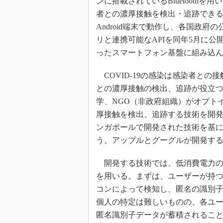
ンに搭載されているBluetoothを
者との濃厚接触を検出・追跡できる
Android端末で動作し、各国政
リと連携可能なAPIを同年5月に公開
ったスマートフォン基盤に組み込
COVID-19の感染は感染者と
との濃厚接触の検出、追跡が役立
学、NGO（非政府組織）がオプト
厚接触を検出、追跡する技術を開発
ンガポールで開発された技術を基
う。アップルとグーグルが開発す
開発する技術では、低消費電力のBluet
を用いる。まずは、ユーザーが持
コンによって検知し、匿名の識別
個人の特定は難しいものの、各ユ
匿名識別子データが蓄積されることに