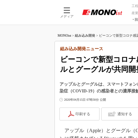
工
産
メディア
脱
つながる技術
AI×技術
MONOist
>
組み込み開発
>
ビーコンで新型コロナ感染
つながる工場
AI×設備
つながるサービ
Physical
組み込み開発ニュース
ビーコンで新型コロナ
ルとグーグルが共同開
アップルとグーグルは、スマートフォンに搭
染症（COVID-19）の感染者との濃
2020年04月15日 07時30分 公開
印刷する
通知する
アップル（Apple）とグーグル（Go