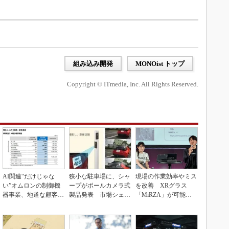
組み込み開発
MONOist トップ
Copyright © ITmedia, Inc. All Rights Reserved.
AI関連“だけじゃな
狭小な駐車場に、シャ
現場の作業効率やミス
い”オムロンの制御機
ープがポールカメラ式
を改善 XRグラス
器事業、地道な顧客基
製品発表 市場シェア
「MiRZA」が可能に
盤強化が結実
10％目指す
するピッキングDX
の...