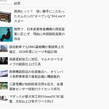
結実
異例ヒット？ 使い勝手にこだわっ
たオムロンの“オープンな”IO-Linkマ
スター
牧野フ、日本産業推進機構の買収提
案に応じず 理由に外国籍投資家の
存在
脱自動車でもDMG森精機が業績再上方
修正、2028年度にピーク利益計画
高硬度材加工に対応、マルチローラタ
イプの鏡面仕上げ工具
医療機器部品の生産拠点へ、オリンパ
ス長野事業場で最新設備に機能集約
三菱電機が知的財産活用を拡大、金属
腐食センサー技術のライセンス供与
マザックが最大加工径910mmのCNC旋
盤、大径および長尺ワーク向け