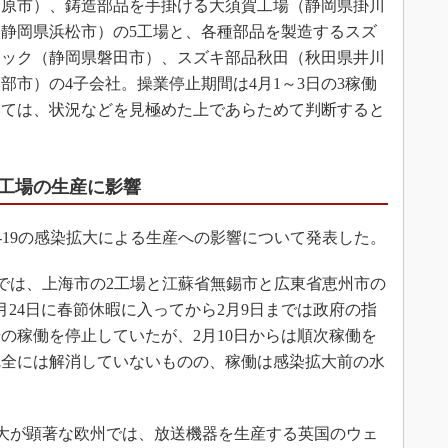
之原市）、鋳造部品を手掛ける大須賀工場（静岡県掛川
静岡県浜松市）の5工場と、各種部品を製造するスズ
ニック（静岡県磐田市）、スズキ部品秋田（秋田県井川
部市）の4子会社。操業停止期間は4月1～3日の3稼働
いては、状況などを見極めた上であらためて判断すると
工場の生産に影響
ID-19の感染拡大による生産への影響について発表した。
国では、上海市の2工場と江蘇省無錫市と広東省恵州市の
月24日に春節休暇に入ってから2月9日までは政府の指
の稼働を停止していたが、2月10日からは順次稼働を
完全には解消していないものの、稼働は感染拡大前の水
染拡大が顕著な欧州では、放送機器を生産する英国のウェ