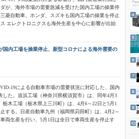
3Dプリンタ
産業オープンネット展
ツダが、海外市場の需要急減を受けた国内工場の操業停
デジタルツインとCAE
、三菱自動車、ホンダ、スズキも国内工場の操業を停止
S＆OP
ス エレクトロニクスも海外生産を中心に影響が出始
インダストリー4.0
イノベーション
が国内工場を操業停止、新型コロナによる海外需要の
製造業ビッグデータ
メイドインジャパン
植物工場
知財マネジメント
OVID-19による自動車市場の需要状況に対応した、国内
海外生産
表した。追浜工場（神奈川県横須賀市）は、同年4月3
グローバル設計・開発
日、栃木工場（栃木県上三川町）は、4月6～22日と5月1
制御セキュリティ
停止する。日産自動車九州（福岡県苅田町）は、4月2～
新型コロナへの対応
の車両生産を行い、5月1日は全日で車両生産を停止す