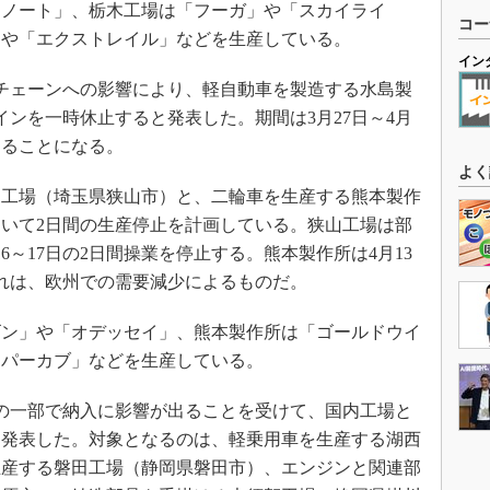
ノート」、栃木工場は「フーガ」や「スカイライ
コー
」や「エクストレイル」などを生産している。
イン
チェーンへの影響により、軽自動車を製造する水島製
インを一時休止すると発表した。期間は3月27日～4月
することになる。
よく
工場（埼玉県狭山市）と、二輪車を生産する熊本製作
いて2日間の生産停止を計画している。狭山工場は部
6～17日の2日間操業を停止する。熊本製作所は4月13
これは、欧州での需要減少によるものだ。
ン」や「オデッセイ」、熊本製作所は「ゴールドウイ
ーパーカブ」などを生産している。
の一部で納入に影響が出ることを受けて、国内工場と
と発表した。対象となるのは、軽乗用車を生産する湖西
生産する磐田工場（静岡県磐田市）、エンジンと関連部