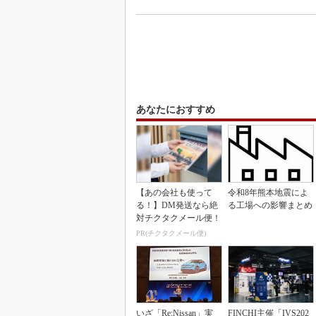
あなたにおすすめ
【あの会社も使って
令和8年熊本地震によ
る！】DM発送なら絶
る工場への影響まとめ
対チクタクメール便！
PR(チクタクメール便)
いざ「Re:Nissan」実
FINCHI主催「IVS202