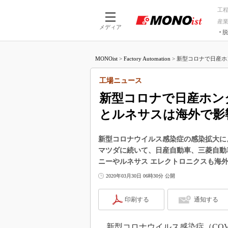
工
産
メディア
脱
つながる技術
AI×技術
MONOist
>
Factory Automation
>
新型コロナで日産ホ
つながる工場
AI×設備
つながるサービ
Physical
工場ニュース
新型コロナで日産ホン
とルネサスは海外で影
新型コロナウイルス感染症の感染拡大に
マツダに続いて、日産自動車、三菱自動
ニーやルネサス エレクトロニクスも海
2020年03月30日 06時30分 公開
印刷する
通知する
新型コロナウイルス感染症（COV