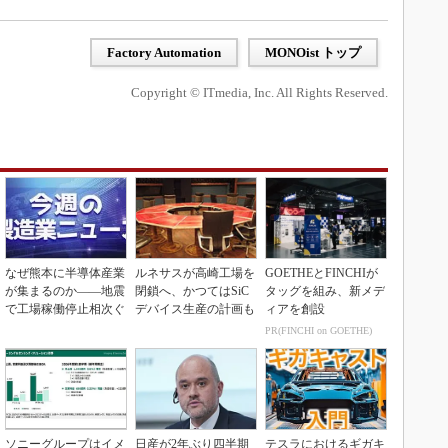
Factory Automation
MONOist トップ
Copyright © ITmedia, Inc. All Rights Reserved.
なぜ熊本に半導体産業
ルネサスが高崎工場を
GOETHEとFINCHIが
が集まるのか――地震
閉鎖へ、かつてはSiC
タッグを組み、新メデ
で工場稼働停止相次ぐ
デバイス生産の計画も
ィアを創設
PR(FINCHI on GOETHE)
ソニーグループはイメ
日産が2年ぶり四半期
テスラにおけるギガキ