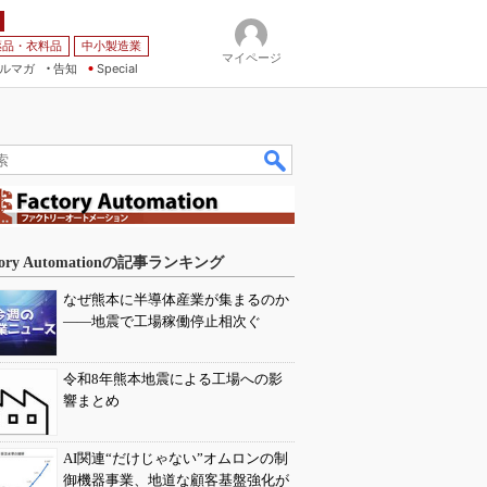
薬品・衣料品
中小製造業
マイページ
ルマガ
告知
Special
tory Automationの記事ランキング
なぜ熊本に半導体産業が集まるのか
――地震で工場稼働停止相次ぐ
令和8年熊本地震による工場への影
響まとめ
AI関連“だけじゃない”オムロンの制
御機器事業、地道な顧客基盤強化が