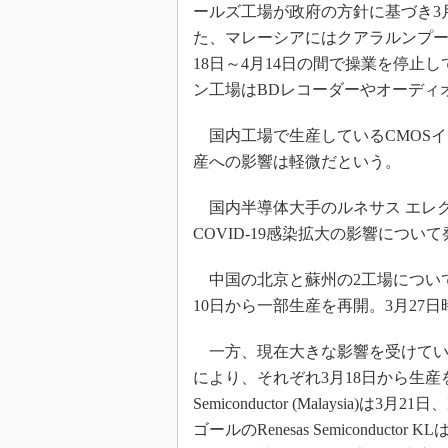
ールズ工場が政府の方針に基づき3月
た、マレーシアにはクアラルンプー
18日～4月14日の間で操業を停
ン工場はBDレコーダーやオーディ
国内工場で生産しているCMOS
産への影響は軽微だという。
国内半導体大手のルネサス エレクト
COVID-19感染拡大の影響につい
中国の北京と蘇州の2工場につい
10日から一部生産を再開。3月2
一方、現在大きな影響を受けてい
により、それぞれ3月18日から生産を
Semiconductor (Malaysia)は3月21日
ゴールのRenesas Semicondu