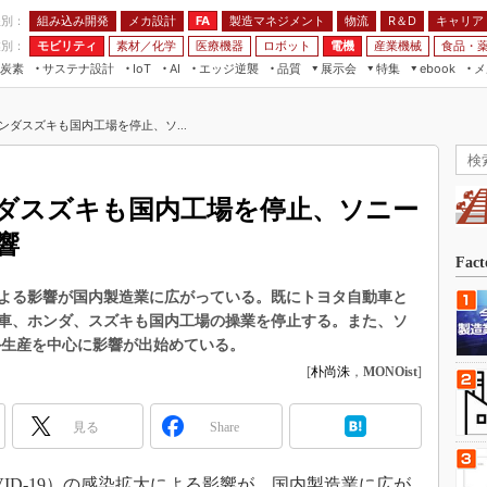
程別：
組み込み開発
メカ設計
製造マネジメント
物流
R＆D
キャリア
FA
業別：
モビリティ
素材／化学
医療機器
ロボット
電機
産業機械
食品・
炭素
サステナ設計
エッジ逆襲
品質
展示会
特集
メ
IoT
AI
ebook
伝承
組み込み開発
CEATEC
読者調査まとめ
編集後記
ンダスズキも国内工場を停止、ソ...
JIMTOF
保全
メカ設計
つながるクルマ
組込み/エッジ コンピューティング
ス
 AI
製造マネジメント
5G
展＆IoT/5Gソリューション展
VR／AR
FA
ダスズキも国内工場を停止、ソニー
IIFES
モビリティ
フィールドサービス
響
国際ロボット展
素材／化学
FPGA
Fac
ジャパンモビリティショー
組み込み画像技術
よる影響が国内製造業に広がっている。既にトヨタ自動車と
TECHNO-FRONTIER
車、ホンダ、スズキも国内工場の操業を停止する。また、ソ
組み込みモデリング
人テク展
外生産を中心に影響が出始めている。
Windows Embedded
[
朴尚洙
，
MONOist
]
スマート工場EXPO
車載ソフト開発
EdgeTech+
見る
Share
ISO26262
日本ものづくりワールド
無償設計ツール
AUTOMOTIVE WORLD
ID-19）の感染拡大による影響が、国内製造業に広が