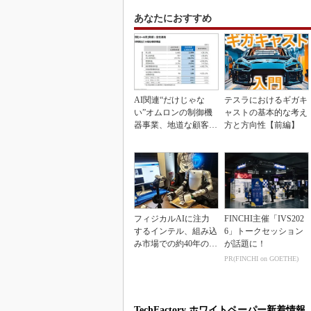
あなたにおすすめ
AI関連“だけじゃな
テスラにおけるギガキ
い”オムロンの制御機
ャストの基本的な考え
器事業、地道な顧客基
方と方向性【前編】
盤強化が結実
フィジカルAIに注力
FINCHI主催「IVS202
するインテル、組み込
6」トークセッション
み市場での約40年の実
が話題に！
績を生かせるか
PR(FINCHI on GOETHE)
TechFactory ホワイトペーパー新着情報