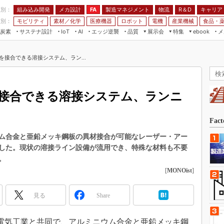
程別：
組み込み開発
メカ設計
製造マネジメント
物流
R＆D
キャリア
FA
業別：
モビリティ
素材／化学
医療機器
ロボット
電機
産業機械
食品・
炭素
サステナ設計
エッジ逆襲
品質
展示会
特集
メ
IoT
AI
ebook
伝承
組み込み開発
CEATEC
読者調査まとめ
編集後記
を接合できる溶接システム、ラン...
JIMTOF
保全
メカ設計
つながるクルマ
組込み/エッジ コンピューティング
ス
 AI
製造マネジメント
5G
展＆IoT/5Gソリューション展
VR／AR
FA
接合できる溶接システム、ランニ
IIFES
モビリティ
フィールドサービス
国際ロボット展
素材／化学
FPGA
Fac
ジャパンモビリティショー
組み込み画像技術
ム合金と亜鉛メッキ鋼板の異材接合が可能なレーザー・アー
TECHNO-FRONTIER
した。現状の溶接ライン設備が流用でき、特殊な材料も不要
組み込みモデリング
人テク展
。
Windows Embedded
[
MONOist
]
スマート工場EXPO
車載ソフト開発
EdgeTech+
見る
Share
ISO26262
日本ものづくりワールド
無償設計ツール
AUTOMOTIVE WORLD
古河電気工業と共同で、アルミニウム合金と亜鉛メッキ鋼