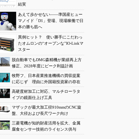
結実
あえて歩かせない――準国産ヒュー
マノイド「D1」登場、現場稼働で日
本の勝ち筋へ
異例ヒット？ 使い勝手にこだわっ
たオムロンの“オープンな”IO-Linkマ
スター
脱自動車でもDMG森精機が業績再上方
修正、2028年度にピーク利益計画
牧野フ、日本産業推進機構の買収提案
に応じず 理由に外国籍投資家の存在
高硬度材加工に対応、マルチローラタ
イプの鏡面仕上げ工具
マザックが最大加工径910mmのCNC旋
盤、大径および長尺ワーク向け
三菱電機が知的財産活用を拡大、金属
腐食センサー技術のライセンス供与