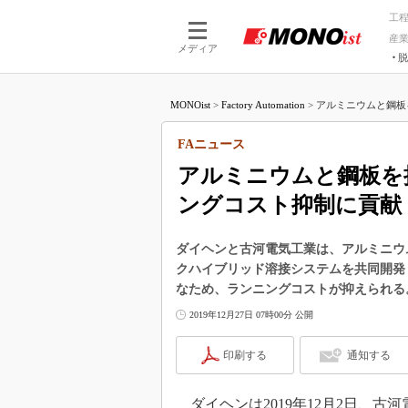
工
産
メディア
脱
つながる技術
AI×技術
MONOist
>
Factory Automation
>
アルミニウムと鋼板
つながる工場
AI×設備
つながるサービ
Physical
FAニュース
アルミニウムと鋼板を
ングコスト抑制に貢献
ダイヘンと古河電気工業は、アルミニウ
クハイブリッド溶接システムを共同開発
なため、ランニングコストが抑えられる
2019年12月27日 07時00分 公開
印刷する
通知する
ダイヘンは2019年12月2日、