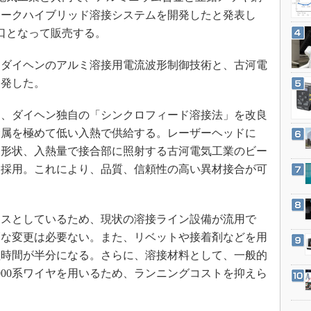
3Dプリンタ
産業オープンネット展
アークハイブリッド溶接システムを開発したと発表し
デジタルツインとCAE
窓口となって販売する。
S＆OP
ダイヘンのアルミ溶接用電流波形制御技術と、古河電
インダストリー4.0
開発した。
イノベーション
製造業ビッグデータ
、ダイヘン独自の「シンクロフィード溶接法」を改良
金属を極めて低い入熱で供給する。レーザーヘッドに
メイドインジャパン
な形状、入熱量で接合部に照射する古河電気工業のビー
植物工場
を採用。これにより、品質、信頼性の高い異材接合が可
知財マネジメント
海外生産
スとしているため、現状の溶接ライン設備が流用で
グローバル設計・開発
幅な変更は必要ない。また、リベットや接着剤などを用
制御セキュリティ
程時間が半分になる。さらに、溶接材料として、一般的
新型コロナへの対応
000系ワイヤを用いるため、ランニングコストを抑えら