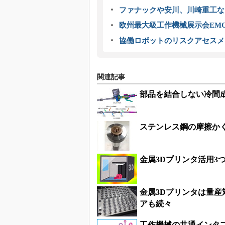
ファナックや安川、川崎重工な
欧州最大級工作機械展示会EMO
協働ロボットのリスクアセスメ
関連記事
部品を結合しない冷間
ステンレス鋼の摩擦か
金属3Dプリンタ活用3
金属3Dプリンタは量
アも続々
工作機械の共通インタフ