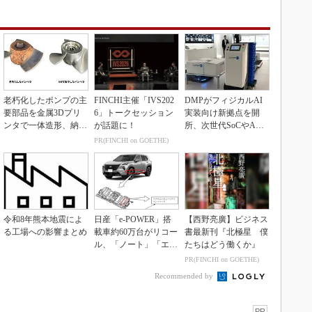
老朽化したポンプの主
FINCHI主催「IVS202
DMPがフィジカルAI
要部品を金属3Dプリ
6」トークセッション
実装向け新拠点を開
ンタで一体造形、納期
が話題に！
所、次世代SoCやAM
を3分の1に短縮
Rデモを披露
PR(FINCHI on GOETHE)
令和8年熊本地震によ
日産「e-POWER」搭
【西野亮廣】ビジネス
る工場への影響まとめ
載車約60万台がリコー
書最新刊『北極星 僕
ル、「ノート」「エク
たちはどう働くか』
ストレイル」な...
PR(FINCHI on GOETHE)
Recommended by
PR