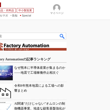
薬品・衣料品
中小製造業
マイページ
ルマガ
告知
Special
tory Automationの記事ランキング
なぜ熊本に半導体産業が集まるのか
――地震で工場稼働停止相次ぐ
令和8年熊本地震による工場への影
響まとめ
AI関連“だけじゃない”オムロンの制
御機器事業、地道な顧客基盤強化が