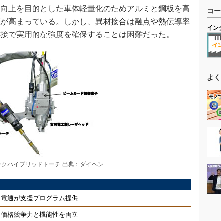
向上を目的とした車体軽量化のためアルミと鋼板を高
コー
ズが高まっている。しかし、異材接合は融点や熱伝導率
イン
溶接で実用的な強度を確保することは困難だった。
よく
クハイブリッドトーチ 出典：ダイヘン
、電通が支援プログラム提供
、価格競争力と機能性を両立