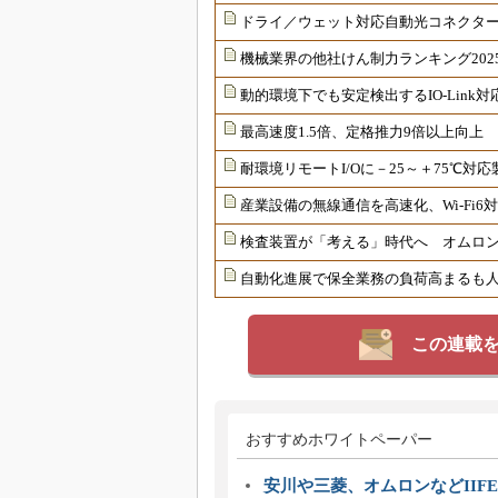
ドライ／ウェット対応自動光コネクター
機械業界の他社けん制力ランキング202
動的環境下でも安定検出するIO-Link
最高速度1.5倍、定格推力9倍以上向上
耐環境リモートI/Oに－25～＋75℃
産業設備の無線通信を高速化、Wi-Fi
検査装置が「考える」時代へ オムロンが
自動化進展で保全業務の負荷高まるも
この連載
おすすめホワイトペーパー
安川や三菱、オムロンなどIIFE