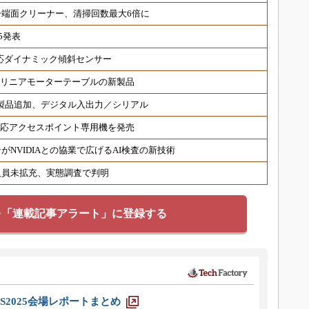
端面クリーナー、清掃回数最大6倍に
5発表
対応ダイナミック傾斜センサー
 リニアモーターテーブルの新製品
対応製品追加、デジタル入出力／シリアル
6対応アクセスポイント専用機を発売
NVIDIAとの協業で広げるAI検査の新技術
人員未拡充、実態調査で判明
を「連載記事アラート」に登録する
S2025会場レポートまとめ