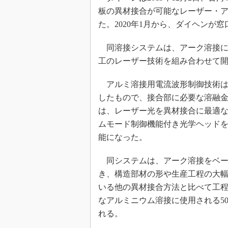
板の異材接合が可能なレーザー・
た。2020年1月から、ダイヘンが
同溶接システムは、アーク溶接に
工のレーザー技術を組み合わせて
アルミ溶接用電流波形制御技術は
したもので、接合部に必要な溶融
は、レーザー光を異材接合に最適
ムモード制御機能付き光学ヘッド
能になった。
同システムは、アーク溶接をベー
き、構造部材の形や生産工程の大
いる他の異材接合方法と比べて工
なアルミニウム溶接に使用される5
れる。