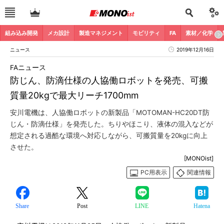
組み込み開発
メカ設計
製造マネジメント
モビリティ
FA
素材／化学
ニュース
2019年12月16日
FAニュース
防じん、防滴仕様の人協働ロボットを発売、可搬
質量20kgで最大リーチ1700mm
安川電機は、人協働ロボットの新製品「MOTOMAN-HC20DT防
じん・防滴仕様」を発売した。ちりやほこり、液体の混入などが
想定される過酷な環境へ対応しながら、可搬質量を20kgに向上
させた。
[MONOist]
PC用表示
関連情報
Share
Post
LINE
Hatena