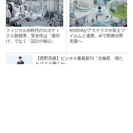
フィジカルAI時代のロボティ
NVIDIAがアステラスや富士フ
クス新標準、安全性は「後付
イルムと連携、AIで医療分野
け」でなく「設計の核心」
支援へ
【西野亮廣】ビジネス書最新刊『北極星 僕た
ちはどう働くか』
PR(FINCHI on GOETHE)
矢崎総業がイノベーション拠点を公開、労働集
約型モノづくりのスマート化に向け
テスラにおけるギガキャストの基本的な考え方
と方向性【前編】