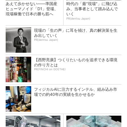
あえて歩かせない――準国産
時代の「最"現場"」に飛び込
ヒューマノイド「D1」登場、
み、当事者として踏み込んで
現場稼働で日本の勝ち筋へ
いく
PR(dentsu Japan)
現場の「生の声」に耳を傾け、真の解決策を生
み出していく
PR(dentsu Japan)
【西野亮廣】つくりたいものを追求できる環境
の作り方とは
PR(FINCHI on GOETHE)
フィジカルAIに注力するインテル、組み込み市
場での約40年の実績を生かせるか