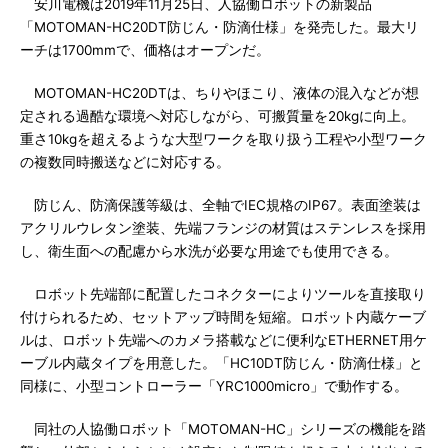
安川電機は2019年11月25日、人協働ロボットの新製品
「MOTOMAN-HC20DT防じん・防滴仕様」を発売した。最大リ
ーチは1700mmで、価格はオープンだ。
MOTOMAN-HC20DTは、ちりやほこり、液体の混入などが想
定される過酷な環境へ対応しながら、可搬質量を20kgに向上。
重さ10kgを超えるような大型ワークを取り扱う工程や小型ワーク
の複数同時搬送などに対応する。
防じん、防滴保護等級は、全軸でIEC規格のIP67。表面塗装は
アクリルウレタン塗装、先端フランジの材質はステンレスを採用
し、衛生面への配慮から水洗が必要な用途でも使用できる。
ロボット先端部に配置したコネクターによりツールを直接取り
付けられるため、セットアップ時間を短縮。ロボット内蔵ケーブ
ルは、ロボット先端へのカメラ搭載などに便利なETHERNET用ケ
ーブル内蔵タイプを用意した。「HC10DT防じん・防滴仕様」と
同様に、小型コントローラー「YRC1000micro」で動作する。
同社の人協働ロボット「MOTOMAN-HC」シリーズの機能を踏