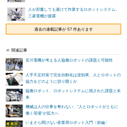
人が邪魔しても避けて作業するロボットシステム、
三菱電機が披露
過去の連載記事が 57 件あります
関連記事
安川電機が考える人協働ロボットの課題と可能性
人手不足対策で完全自動化は逆効果、人とロボットの
協力をどのように切り開くか
協働ロボット、ロボットシステムに残された課題と未
来
機械は人の仕事を奪わない、“人とロボットがともに
働く現場”が拡大へ
いまさら聞けない産業用ロボット入門〔前編〕