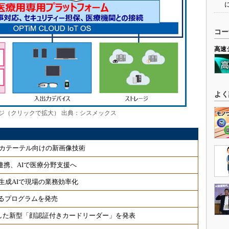
コー
高速
よく
ジ（クリックで拡大） 出典：シスメックス
カテーテル向けの新画像技術
連携、AIで医療分野支援へ
生成AIで現場の業務効率化
るプログラムを発売
した新型「顔認証付きカードリーダー」を発表