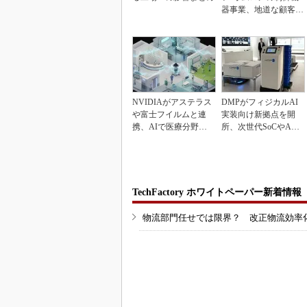
器事業、地道な顧客基
盤強化が結実
NVIDIAがアステラス
DMPがフィジカルAI
や富士フイルムと連
実装向け新拠点を開
携、AIで医療分野支
所、次世代SoCやAM
援へ
Rデモを披露
TechFactory ホワイトペーパー新着情報
物流部門任せでは限界？ 改正物流効率