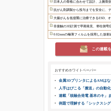
日本人の骨格に合わせて設計、上腕骨
抗がん剤調製から投与までを安全に、
大腸がんを低侵襲に治療できるESD、
非接触の3D計測で早期発見、脊柱側弯
0.02mmの極薄フィルムを採用した放
この連載
おすすめホワイトペーパー
金属3DプリンタによるAMは
人手はびこる「搬送」の自動化
連載「核融合発電 基本のキ」
例題で理解する「シックスシグ