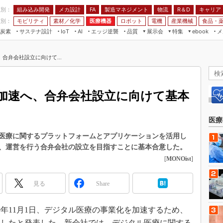
程別：
組み込み開発
メカ設計
製造マネジメント
物流
R＆D
キャリア
FA
業別：
モビリティ
素材／化学
医療機器
ロボット
電機
産業機械
食品・
炭素
サステナ設計
エッジ逆襲
品質
展示会
特集
メ
IoT
AI
ebook
伝承
組み込み開発
CEATEC
読者調査まとめ
編集後記
合弁会社設立に向けて...
JIMTOF
保全
メカ設計
つながるクルマ
組込み/エッジ コンピューティング
ス
 AI
製造マネジメント
5G
展＆IoT/5Gソリューション展
VR／AR
FA
加速へ、合弁会社設立に向けて基本
IIFES
モビリティ
フィールドサービス
国際ロボット展
素材／化学
FPGA
医療
ジャパンモビリティショー
組み込み画像技術
医療に関するプラットフォームとアプリケーションを活用し
TECHNO-FRONTIER
、運営を行う合弁会社の設立を目指すことに基本合意した。
組み込みモデリング
人テク展
[
MONOist
]
Windows Embedded
スマート工場EXPO
車載ソフト開発
見る
Share
EdgeTech+
ISO26262
日本ものづくりワールド
9年11月1日、デジタル医療の事業化を加速するため、
無償設計ツール
AUTOMOTIVE WORLD
達したと発表した。新会社では、デジタル医療に関する