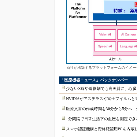
両社が構築するプラットフォームのイメー
「医療機器ニュース」バックナンバー
少ないX線や造影剤でも高画質に、心臓
NVIDIAがアステラスや富士フイルムと
医療文書の作成時間を30分から5分へ、
1分間隔で日常生活下の血圧を測定でき
スマホ認証機構と資格確認用PCを内蔵