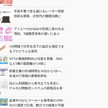
手術不要で音を届けるレーザー照射
技術を開発、次世代の難聴治療に
アトピーのかゆみや症状に差が出る
理由、T細胞受容体の違いにあり
1分間隔で日常生活下の血圧を測定でき
るプログラムを発売
NTTが養殖飼料向け珪藻を育種、DHA
など5種の脂肪酸が1.8倍に
医療文書の作成時間を30分から5分へ、
生成AIで現場の業務効率化
抗がん剤調製から投与までを安全に、
テルモが閉鎖式システムの新製品を発
売
血液中のがんマーカーを基準値の1000
分の1濃度で計測、数分での検査が可能