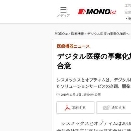
工
産
メディア
脱
つながる技術
AI×技術
MONOist
>
医療機器
>
デジタル医療の事業化加速へ、
つながる工場
AI×設備
つながるサービ
Physical
医療機器ニュース
デジタル医療の事業化
合意
シスメックスとオプティムは、デジタル
たソリューションサービスの企画、開発
2019年11月19日 15時00分 公開
印刷する
通知する
シスメックスとオプティムは201
合弁会社設立に向けた基本合意に