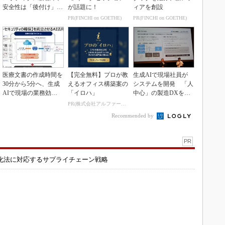
安全性は「後付け」で
が話題に！
ィアを創設
なく「設計の核心」
PR(FINCHI on GOETHE)
PR(FINCHI on GOETHE)
医療文書の作成時間を
【完全無料】プロが教
生成AIで現場社員が
30分から5分へ、生成
えるオフィス構築案の
システムを開発 「人
AIで現場の業務効率
「イロハ」
中心」の製造DXを自
化
走させた3社の方法
PR(株式会社アルファーテクノ)
Recommended by
PR
化法に対応するサプライチェーン戦略