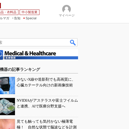
薬品・衣料品
中小製造業
マイページ
ルマガ
告知
Special
機器の記事ランキング
少ないX線や造影剤でも高画質に、
心臓カテーテル向けの新画像技術
NVIDIAがアステラスや富士フイルム
と連携、AIで医療分野支援へ
見ても触っても気付かない極薄電
極！ 自然な状態で脳波などを計測