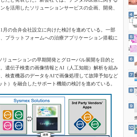
3Dプリンタ
産業オープンネット展
ョンを活用したソリューションサービスの企画、開発、
デジタルツインとCAE
S＆OP
年1月の合弁会社設立に向けた検討を進めている。一部
インダストリー4.0
は、プラットフォームへの治療アプリケーション搭載に
イノベーション
製造業ビッグデータ
メイドインジャパン
ITソリューションの早期開発とグローバル展開を目的と
。遺伝子検査の画像情報とAI（人工知能）解析を組み
植物工場
、検査機器のデータをAIで画像処理して故障予知など
知財マネジメント
ーネット）を融合したサポート機能の検討を進めている。
海外生産
グローバル設計・開発
制御セキュリティ
新型コロナへの対応