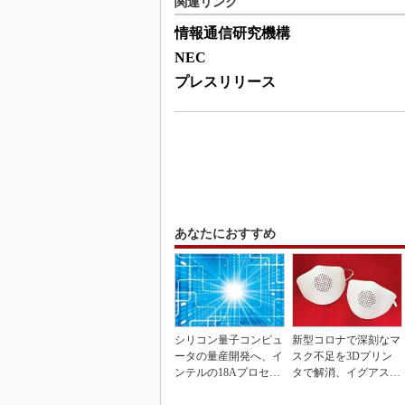
関連リンク
情報通信研究機構
NEC
プレスリリース
あなたにおすすめ
シリコン量子コンピュ
新型コロナで深刻なマ
ータの量産開発へ、イ
スク不足を3Dプリン
ンテルの18Aプロセス
タで解消、イグアスが
を活用
3Dマスクを開発