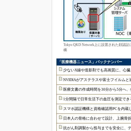
Tokyo QKD Network上に設置さ
構
「医療機器ニュース」バックナンバー
少ないX線や造影剤でも高画質に、心臓
NVIDIAがアステラスや富士フイルムと
医療文書の作成時間を30分から5分へ、
1分間隔で日常生活下の血圧を測定でき
スマホ認証機構と資格確認用PCを内蔵
日本人の骨格に合わせて設計、上腕骨
抗がん剤調製から投与までを安全に、