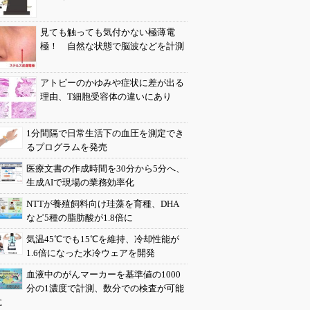
見ても触っても気付かない極薄電
極！ 自然な状態で脳波などを計測
アトピーのかゆみや症状に差が出る
理由、T細胞受容体の違いにあり
1分間隔で日常生活下の血圧を測定でき
るプログラムを発売
医療文書の作成時間を30分から5分へ、
生成AIで現場の業務効率化
NTTが養殖飼料向け珪藻を育種、DHA
など5種の脂肪酸が1.8倍に
気温45℃でも15℃を維持、冷却性能が
1.6倍になった水冷ウェアを開発
血液中のがんマーカーを基準値の1000
分の1濃度で計測、数分での検査が可能
に