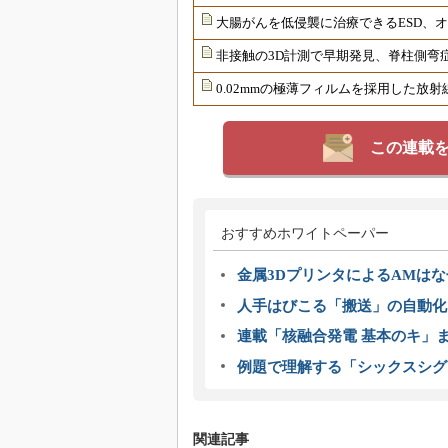
大腸がんを低侵襲に治療できるESD、
非接触の3D計測で早期発見、脊柱側弯
0.02mmの極薄フィルムを採用した放
この連載
おすすめホワイトペーパー
金属3DプリンタによるAMは
人手はびこる「搬送」の自動化
連載「核融合発電 基本のキ」
例題で理解する「シックスシグ
関連記事