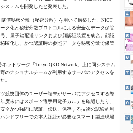
3Dプリンタ
産業オープンネット展
つシステムを開発したと発表した。
デジタルツインとCAE
）閾値秘密分散（秘密分散）を用いて構築した。NICT
S＆OP
ワーク化と秘密分散プロトコルによる安全なデータ保管
インダストリー4.0
暗号、量子鍵配送リンクおよび顔認証装置を統合。顔認
イノベーション
で秘匿化し、かつ認証時の参照データを秘密分散で保管
製造業ビッグデータ
メイドインジャパン
トワーク「Tokyo QKD Network」上に同システム
植物工場
分野のナショナルチームが利用するサーバのアクセスを
知財マネジメント
した。
海外生産
ツ競技団体のユーザー端末がサーバにアクセスする際
グローバル設計・開発
19年度末にはスポーツ選手用電子カルテを確認したり、
制御セキュリティ
を安全かつ強固に認証、伝送、保存する技術の試験的利
新型コロナへの対応
、ハンドフリーでの本人認証が必要なスマート製造現場