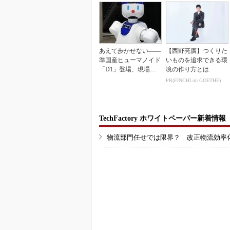
あえて歩かせない――
【西野亮廣】つくりた
準国産ヒューマノイド
いものを追求できる環
「D1」登場、現場稼
境の作り方とは
働で日本の勝ち筋へ
PR(FINCHI on GOETHE)
TechFactory ホワイトペーパー新着情報
物流部門任せでは限界？ 改正物流効率