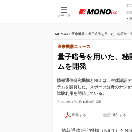
工
産
メディア
脱
つながる技術
AI×技術
MONOist
>
医療機器
>
量子暗号を用いた、秘匿性・可
つながる工場
AI×設備
つながるサービ
Physical
医療機器ニュース
量子暗号を用いた、秘
ムを開発
情報通信研究機構とNECは、生体認証
テムを開発した。スポーツ分野のナショ
試験利用を開始している。
2019年11月11日 15時00分 公開
印刷する
通知する
情報通信研究機構（NICT）とNEC