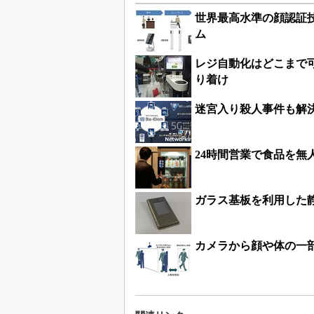
世界最高水準の顔認証
ム
レジ自動化はどこまで可
り着け
迷宮入り殺人事件も解決
24時間営業で食品を無
ガラス基板を利用した
カメラから顔や体の一