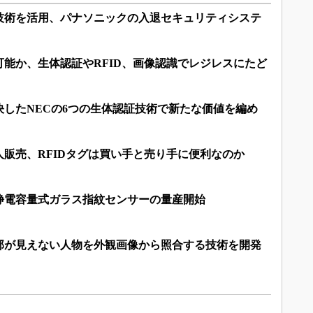
技術を活用、パナソニックの入退セキュリティシステ
能か、生体認証やRFID、画像認識でレジレスにたど
したNECの6つの生体認証技術で新たな価値を編め
人販売、RFIDタグは買い手と売り手に便利なのか
静電容量式ガラス指紋センサーの量産開始
部が見えない人物を外観画像から照合する技術を開発