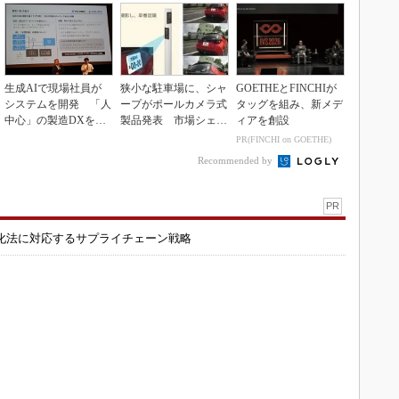
生成AIで現場社員が
狭小な駐車場に、シャ
GOETHEとFINCHIが
システムを開発 「人
ープがポールカメラ式
タッグを組み、新メデ
中心」の製造DXを自
製品発表 市場シェア
ィアを創設
走させた3社の方法
10％目指す
PR(FINCHI on GOETHE)
Recommended by
PR
化法に対応するサプライチェーン戦略