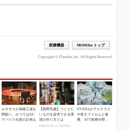
医療機器
MONOist トップ
Copyright © ITmedia, Inc. All Rights Reserved.
ルネサスが高崎工場を
【西野亮廣】つくりた
NVIDIAがアステラス
閉鎖へ、かつてはSiC
いものを追求できる環
や富士フイルムと連
デバイス生産の計画も
境の作り方とは
携、AIで医療分野支
援へ
PR(FINCHI on GOETHE)