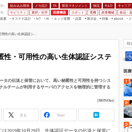
程別：
組み込み開発
メカ設計
製造マネジメント
物流
R＆D
キャリア
FA
業別：
モビリティ
素材／化学
医療機器
ロボット
電機
産業機械
食品・
炭素
サステナ設計
エッジ逆襲
品質
展示会
特集
メ
IoT
AI
ebook
伝承
組み込み開発
CEATEC
読者調査まとめ
編集後記
用性の高い生体認証シ...
JIMTOF
保全
メカ設計
つながるクルマ
組込み/エッジ コンピューティング
ス
 AI
製造マネジメント
5G
展＆IoT/5Gソリューション展
VR／AR
FA
匿性・可用性の高い生体認証システ
IIFES
モビリティ
フィールドサービス
国際ロボット展
素材／化学
FPGA
医療
ジャパンモビリティショー
組み込み画像技術
データの伝送と保管において、高い秘匿性と可用性を持つシス
TECHNO-FRONTIER
ナルチームが利用するサーバのアクセスを物理的に管理する
組み込みモデリング
人テク展
Windows Embedded
[
MONOist
]
スマート工場EXPO
車載ソフト開発
EdgeTech+
見る
Share
ISO26262
日本ものづくりワールド
無償設計ツール
AUTOMOTIVE WORLD
は2019年10月29日、生体認証データの伝送と保管に