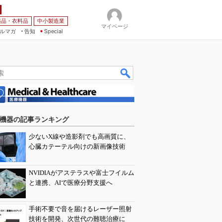
薬品・衣料品
中小製造業
マイページ
ルマガ
告知
Special
機器の記事ランキング
少ないX線や造影剤でも高画質に、
心臓カテーテル向けの新画像技術
NVIDIAがアステラスや富士フイルム
と連携、AIで医療分野支援へ
手術不要で音を届けるレーザー照射
技術を開発、次世代の難聴治療に