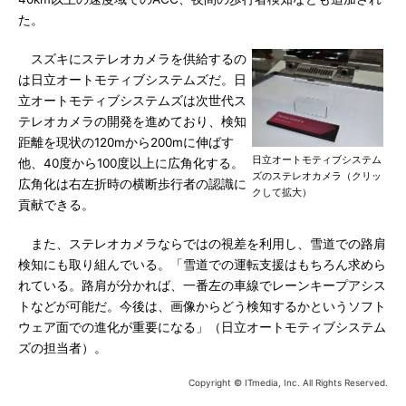
た。
スズキにステレオカメラを供給するの
は日立オートモティブシステムズだ。日
立オートモティブシステムズは次世代ス
テレオカメラの開発を進めており、検知
距離を現状の120mから200mに伸ばす
日立オートモティブシステム
他、40度から100度以上に広角化する。
ズのステレオカメラ（クリッ
広角化は右左折時の横断歩行者の認識に
クして拡大）
貢献できる。
また、ステレオカメラならではの視差を利用し、雪道での路肩
検知にも取り組んでいる。「雪道での運転支援はもちろん求めら
れている。路肩が分かれば、一番左の車線でレーンキープアシス
トなどが可能だ。今後は、画像からどう検知するかというソフト
ウェア面での進化が重要になる」（日立オートモティブシステム
ズの担当者）。
Copyright © ITmedia, Inc. All Rights Reserved.