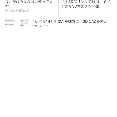
長。実はみんなココ使ってま
足を3Dプリンタで解消、イグ
す。
アスが3Dマスクを開発
PR(Dreaw合同会社)
【レベル14】生成AIを味方に、3D CADを使い
こなそう！
令和8年熊本地震による工場への影響まとめ
狭小な駐車場に、シャープがポールカメラ式製
品発表 市場シェア10％目指す