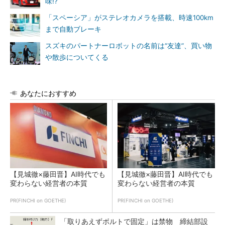
味!?
「スペーシア」がステレオカメラを搭載、時速100km
まで自動ブレーキ
スズキのパートナーロボットの名前は“友達”、買い物
や散歩についてくる
あなたにおすすめ
【見城徹×藤田晋】AI時代でも
【見城徹×藤田晋】AI時代でも
変わらない経営者の本質
変わらない経営者の本質
PR(FINCHI on GOETHE)
PR(FINCHI on GOETHE)
「取りあえずボルトで固定」は禁物 締結部設