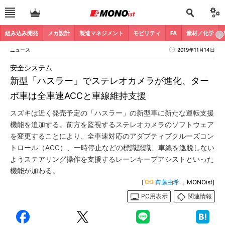
組み込み開発
メカ設計
製造マネジメント
モビリティ
FA
素材／化学
ニュース
2019年11月14日
安全システム
新型「ハスラー」でステレオカメラが進化、ター
ボ車は全車速ACCと車線維持支援
スズキは近く発売予定の「ハスラー」の新型車に新たな運転支援
機能を追加する。前方を監視するステレオカメラのソフトウェア
を変更することにより、全車速対応のアダプティブクルーズコン
トロール（ACC）、一時停止などの標識認識、車線を逸脱しない
ようステアリング操作を支援するレーンキープアシストといった
機能が加わる。
[
齊藤由希
，MONOist]
PC用表示
関連情報