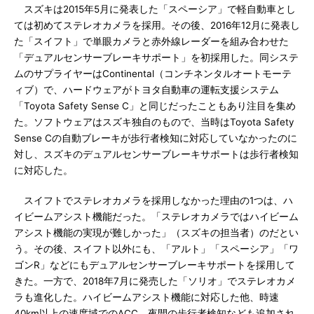
スズキは2015年5月に発表した「スペーシア」で軽自動車とし
ては初めてステレオカメラを採用。その後、2016年12月に発表し
た「スイフト」で単眼カメラと赤外線レーダーを組み合わせた
「デュアルセンサーブレーキサポート」を初採用した。同システ
ムのサプライヤーはContinental（コンチネンタルオートモーテ
ィブ）で、ハードウェアがトヨタ自動車の運転支援システム
「Toyota Safety Sense C」と同じだったこともあり注目を集め
た。ソフトウェアはスズキ独自のもので、当時はToyota Safety
Sense Cの自動ブレーキが歩行者検知に対応していなかったのに
対し、スズキのデュアルセンサーブレーキサポートは歩行者検知
に対応した。
スイフトでステレオカメラを採用しなかった理由の1つは、ハ
イビームアシスト機能だった。「ステレオカメラではハイビーム
アシスト機能の実現が難しかった」（スズキの担当者）のだとい
う。その後、スイフト以外にも、「アルト」「スペーシア」「ワ
ゴンR」などにもデュアルセンサーブレーキサポートを採用して
きた。一方で、2018年7月に発売した「ソリオ」でステレオカメ
ラも進化した。ハイビームアシスト機能に対応した他、時速
40km以上の速度域でのACC、夜間の歩行者検知なども追加され