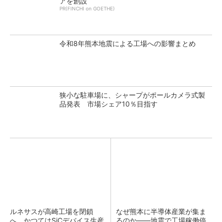
アを創設
PR(FINCHI on GOETHE)
令和8年熊本地震による工場への影響まとめ
狭小な駐車場に、シャープがポールカメラ式製
品発表 市場シェア10％目指す
ルネサスが高崎工場を閉鎖
なぜ熊本に半導体産業が集ま
へ、かつてはSiCデバイス生産
るのか――地震で工場稼働停