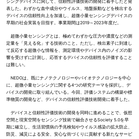
シングデバイスに関して、信頼性評価技術の開発に着手したと発
表した。わずかな血中成分やウイルス、地盤振動などを検出する
デバイスの信頼性向上を加速し、超微小量センシングデバイスの
早期の社会実装を目指す。事業期間は2019～2023年度だ。
超微小量センシングとは、極めてわずかな圧力や濃度などの測
定量を「見える化」する技術のこと。ただし、検出素子に到達し
て反応する超微小な情報を、測定環境やデバイス内のノイズの影
響を受けずに計測し、応答するデバイスの信頼性を評価すること
は難しい。
NEDOは、既にナノテクノロジーやバイオテクノロジーを中心
に、超微小量センシングに関する4つの研究テーマを採択し、デ
バイスの開発に取り組んでいる。今回、評価システムの構築や標
準物質の開発など、デバイスの信頼性評価技術開発に着手した。
デバイスと信頼性評価技術の開発を同時に進めることで、仮想
空間と現実空間をセンシング技術で融合させるSociety 5.0を早
期に確立し、生活習慣病の予兆検知やウイルス感染の拡大防止、
防災、減災による安全、安心な街づくりに貢献する新たなサービ