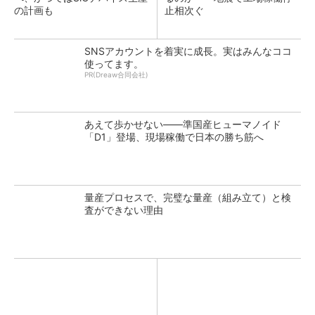
の計画も
止相次ぐ
SNSアカウントを着実に成長。実はみんなココ
使ってます。
PR(Dreaw合同会社)
あえて歩かせない――準国産ヒューマノイド
「D1」登場、現場稼働で日本の勝ち筋へ
量産プロセスで、完璧な量産（組み立て）と検
査ができない理由