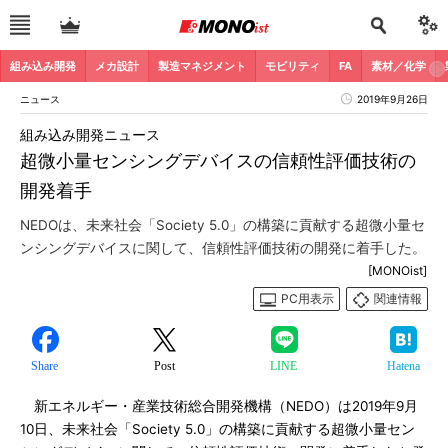
組み込み開発
メカ設計
製造マネジメント
モビリティ
FA
素材／化学
ニュース
2019年9月26日
組み込み開発ニュース
超微小量センシングデバイスの信頼性評価技術の
開発着手
NEDOは、未来社会「Society 5.0」の構築に貢献する超微小量セ
ンシングデバイスに関して、信頼性評価技術の開発に着手した。
[MONOist]
PC用表示
関連情報
Share
Post
LINE
Hatena
新エネルギー・産業技術総合開発機構（NEDO）は2019年9月
10日、未来社会「Society 5.0」の構築に貢献する超微小量セン