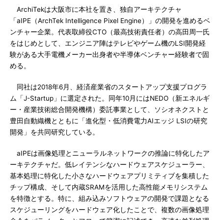
ArchiTekは大阪市に本社を置き、独自アーキテクチャ
「aIPE（ArchTek Intelligence Pixel Engine）」の開発を進めるベ
ンチャー企業。代表取締役CTO（最高技術責任者）の高田周一氏
をはじめとして、エンジニア陣はテレビやゲーム機のLSI開発経
験がある大手電機メーカー出身者や半導体ベンチャー経験者で固
める。
同社は2018年6月、経済産業省のスタートアップ支援プログラ
ム「J-Startup」に選定された。同年10月にはNEDO（新エネルギ
ー・産業技術総合開発機構）委託事業として、ソシオネクストと
豊田自動織機とともに「進化型・低消費電⼒AIエッジ LSIの研究
開発」を共同研究している。
aIPEは画像処理とニューラルネットワークの推論に特化したア
ーキテクチャだ。低レイテンシなハードウェアスケジューラー、
基本処理に特化した小さなハードウェアプリミティブを集積した
チップ構成、そして内蔵SRAMを活用した高性能メモリシステム
を特徴とする。特に、組み込みソフトウェアの開発で課題となる
スケジューリングをハードウェア化したことで、複数の画像処理