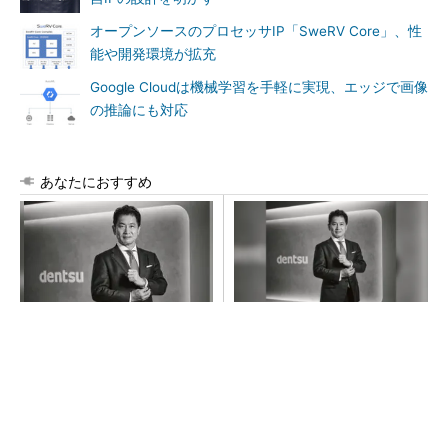
オープンソースのプロセッサIP「SweRV Core」、性
能や開発環境が拡充
Google Cloudは機械学習を手軽に実現、エッジで画像
の推論にも対応
あなたにおすすめ
全員がリーダーシップを発揮
全員がリーダーシップを発揮
し、自分より優れた人財を育
し、自分より優れた人財を育
成する
成する
PR(dentsu Japan)
PR(dentsu Japan)
令和8年熊本地震による工場への影響まとめ