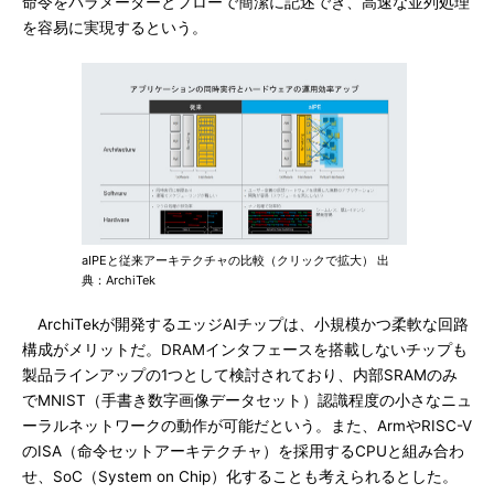
命令をパラメーターとフローで簡潔に記述でき、高速な並列処理
を容易に実現するという。
aIPEと従来アーキテクチャの比較（クリックで拡大） 出
典：ArchiTek
ArchiTekが開発するエッジAIチップは、小規模かつ柔軟な回路
構成がメリットだ。DRAMインタフェースを搭載しないチップも
製品ラインアップの1つとして検討されており、内部SRAMのみ
でMNIST（手書き数字画像データセット）認識程度の小さなニュ
ーラルネットワークの動作が可能だという。また、ArmやRISC-V
のISA（命令セットアーキテクチャ）を採用するCPUと組み合わ
せ、SoC（System on Chip）化することも考えられるとした。