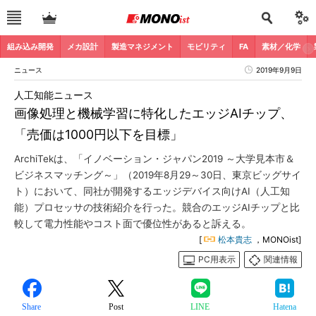
組み込み開発
メカ設計
製造マネジメント
モビリティ
FA
素材／化学
ニュース
2019年9月9日
人工知能ニュース
画像処理と機械学習に特化したエッジAIチップ、
「売価は1000円以下を目標」
ArchiTekは、「イノベーション・ジャパン2019 ～大学見本市＆
ビジネスマッチング～」（2019年8月29～30日、東京ビッグサイ
ト）において、同社が開発するエッジデバイス向けAI（人工知
能）プロセッサの技術紹介を行った。競合のエッジAIチップと比
較して電力性能やコスト面で優位性があると訴える。
[
松本貴志
，MONOist]
PC用表示
関連情報
Share
Post
LINE
Hatena