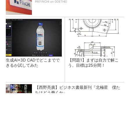
PR(FINCHI on GOETHE)
生成AI×3D CADでどこまでで
【問題1】まずは自力で解こ
きるか試してみた
う。目標は25分間！
【西野亮廣】ビジネス書最新刊『北極星 僕た
ちはどう働くか』
PR(FINCHI on GOETHE)
「取りあえずボルトで固定」は禁物 締結部設
計で押さえるべき基本