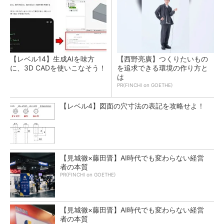
【レベル14】生成AIを味方
【西野亮廣】つくりたいもの
に、3D CADを使いこなそう！
を追求できる環境の作り方と
は
PR(FINCHI on GOETHE)
【レベル4】図面の穴寸法の表記を攻略せよ！
【見城徹×藤田晋】AI時代でも変わらない経営
者の本質
PR(FINCHI on GOETHE)
【見城徹×藤田晋】AI時代でも変わらない経営
者の本質