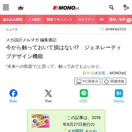
組み込み開発
メカ設計
製造マネジメント
モビリティ
FA
素材／化学
ニュース
2019年8月27日
メカ設計メルマガ 編集後記
今から触っておいて損はない!? ジェネレーティ
ブデザイン機能
“未来への投資”だと思って、触ってみてもよいかと。
[
八木沢篤
，MONOist]
PC用表示
関連情報
Share
Post
LINE
Hatena
この記事は、2019
年8月27日発行の
「
メカ設計 メール