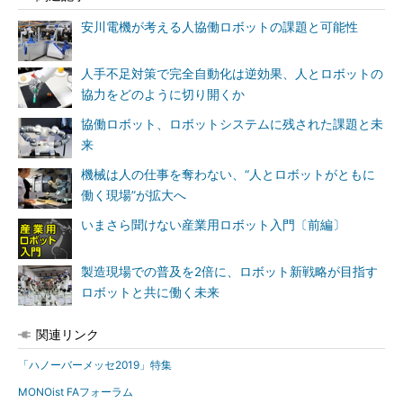
安川電機が考える人協働ロボットの課題と可能性
人手不足対策で完全自動化は逆効果、人とロボットの
協力をどのように切り開くか
協働ロボット、ロボットシステムに残された課題と未
来
機械は人の仕事を奪わない、“人とロボットがともに
働く現場”が拡大へ
いまさら聞けない産業用ロボット入門〔前編〕
製造現場での普及を2倍に、ロボット新戦略が目指す
ロボットと共に働く未来
関連リンク
「ハノーバーメッセ2019」特集
MONOist FAフォーラム