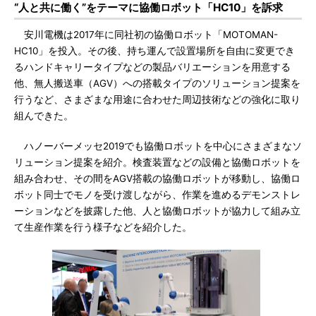
“人と共に働く”をテーマに協働ロボット「HC10」を訴求
安川電機は2017年に同社初の協働ロボット「MOTOMAN-
HC10」を投入。その後、持ち運んで設置場所を自由に変更でき
るハンドキャリータイプなどの製品バリエーションを用意する
他、無人搬送車（AGV）への搭載タイプのソリューション提案を
行うなど、さまざまな用途に合わせた周辺技術などの強化に取り
組んできた。
ハノーバーメッセ2019でも協働ロボットを中心にさまざまなソ
リューション提案を紹介。検査装置などの設備と協働ロボットを
組み合わせ、その間をAGV搭載の協働ロボットが移動し、協働ロ
ボット同士でモノを受け渡しながら、作業を進めるデモンストレ
ーションなどを披露した他、人と協働ロボットが協力して組み立
て生産作業を行う様子などを紹介した。