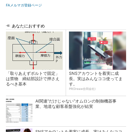
FAメルマガ登録ページ
あなたにおすすめ
「取りあえずボルトで固定」
SNSアカウントを着実に成
は禁物 締結部設計で押さえ
長。実はみんなココ使ってま
るべき基本
す。
PR(Dreaw合同会社)
AI関連“だけじゃない”オムロンの制御機器事
業、地道な顧客基盤強化が結実
SNSアカウントを着実に成長。実はみんなココ