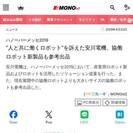
組み込み開発
メカ設計
製造マネジメント
モビリティ
FA
素材／化学
ニュース
2019年4月22日
ハノーバーメッセ2019
“人と共に働くロボット”を訴えた安川電機、協働
ロボット新製品も参考出品
安川電機は、ハノーバーメッセ2019において、産業用ロボット製
品およびロボットを活用したソリューション提案を行った。ま
た、現在展開中の協働ロボットよりも大きいサイズの協働ロボッ
トも参考出品した。
[
三島一孝
，MONOist]
PC用表示
関連情報
Share
Post
LINE
Hatena