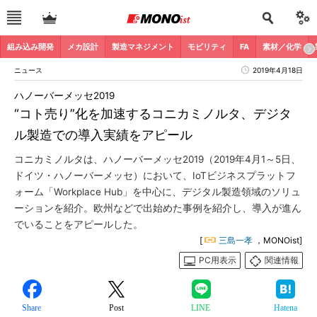
組み込み開発
メカ設計
製造マネジメント
モビリティ
FA
素材／化学
ニュース
2019年4月18日
ハノーバーメッセ2019
“コト売り”化を加速するコニカミノルタ、デジタ
ル製造での導入実績をアピール
コニカミノルタは、ハノーバーメッセ2019（2019年4月1～5日、
ドイツ・ハノーバーメッセ）において、IoTビジネスプラットフ
ォーム「Workplace Hub」を中心に、デジタル製造領域のソリュ
ーションを紹介。欧州などで出始めた事例を紹介し、導入が進ん
でいることをアピールした。
[
三島一孝
，MONOist]
PC用表示
関連情報
Share
Post
LINE
Hatena