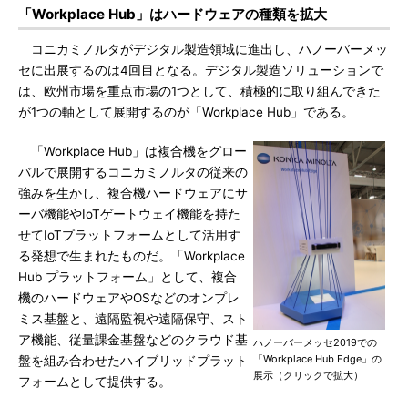
「Workplace Hub」はハードウェアの種類を拡大
コニカミノルタがデジタル製造領域に進出し、ハノーバーメッ
セに出展するのは4回目となる。デジタル製造ソリューションで
は、欧州市場を重点市場の1つとして、積極的に取り組んできた
が1つの軸として展開するのが「Workplace Hub」である。
「Workplace Hub」は複合機をグロー
バルで展開するコニカミノルタの従来の
強みを生かし、複合機ハードウェアにサ
ーバ機能やIoTゲートウェイ機能を持た
せてIoTプラットフォームとして活用す
る発想で生まれたものだ。「Workplace
Hub プラットフォーム」として、複合
機のハードウェアやOSなどのオンプレ
ミス基盤と、遠隔監視や遠隔保守、スト
ア機能、従量課金基盤などのクラウド基
ハノーバーメッセ2019での
「Workplace Hub Edge」の
盤を組み合わせたハイブリッドプラット
展示（クリックで拡大）
フォームとして提供する。