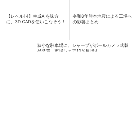
【レベル14】生成AIを味方
令和8年熊本地震による工場へ
に、3D CADを使いこなそう！
の影響まとめ
狭小な駐車場に、シャープがポールカメラ式製
品発表 市場シェア10％目指す
ルネサスが高崎工場を閉鎖へ、かつてはSiCデ
バイス生産の計画も
なぜ熊本に半導体産業が集まるのか――地震で
工場稼働停止相次ぐ