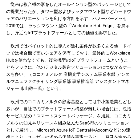
従来は複合機の形をしたオールインワン型のパッケージとして
の提案だったが、タワー型およびラックマウント型などハードウ
ェアのバリエーションを広げる方針を示す。ハノーバーメッセ
2019では、ラックマウント型の「Workplace Hub Edge」を展示
し、身近なIoTプラットフォームとしての価値を訴求した。
欧州ではパイロット的に導入が進む案件が数多くある他「ドイ
ツでは複合機で高いシェアを保有しており、最終的にWorkplace
Hubを使わなくても、複合機型のIoTプラットフォームというこ
とをフックに、他のデジタル製造ソリューションにつながるケー
スも多い」（コニカミノルタ 産機光学システム事業本部 デジタ
ルマニュファクチャリング事業部 事業推進部 アシスタントマネ
ジャー 永山敬一氏）という。
欧州でのコニカミノルタの顧客基盤としては中小製造業なども
多いが、自社でのプラットフォーム構築が難しい場合には、包括
サービス型の「スマートスタートパッケージ」を用意。コニカミ
ノルタの知見やリソースを組み込んだSaaS型のソリューション
として展開し、Microsoft Azure IoT CentralやAxoomなどとの連
携により、ユーザーの求める価値を実現するとし、普及を進める