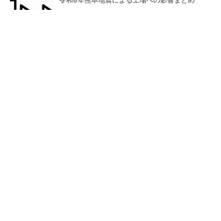
SNSアカウントを着実に成長。実はみんなココ
使ってます。
PR(Dreaw合同会社)
狭小な駐車場に、シャープがポールカメラ式製
品発表 市場シェア10％目指す
ルネサスが高崎工場を閉鎖
なぜ熊本に半導体産業が集ま