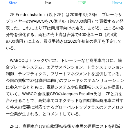
Share
Post
LINE
Hatena
ZF Friedrichshafen（以下ZF）は2019年3月28日、ブレーキサ
プライヤーのWABCOを70億ドル（約7700億円）で買収すると発
表した。これによりZFは商用車向けの走る、曲がる、止まるの各
分野を強化する。両社の売上高は合算で400億ユーロ（約4兆
9700億円）に上る。買収手続きは2020年初旬の完了を予定して
いる。
WABCOはトラックやバス、トレーラーなど商用車向けに、統
合ブレーキシステム、エアサスペンション、トランスミッション
制御、テレマティクス、フリートマネジメントを提供している。
今回の買収でZFは商用車向けのブレーキシステムソリューション
に参入するとともに、電動システムや自動運転システムを提案し
ていく。WABCO 会長兼CEOのJacques Esculier氏は「ZFと力を
合わせることで、高効率でコネクテッドな自動運転商用車に対す
る将来の需要に対応できるグローバルトップクラスのテクノロジ
ー企業が生まれる」とコメントしている。
ZFは、商用車向けの自動運転技術が車両の運用コストを削減