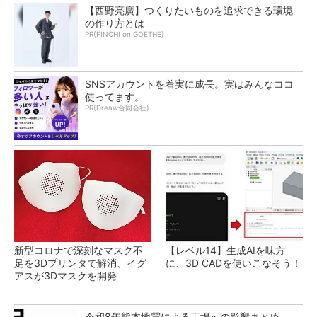
【西野亮廣】つくりたいものを追求できる環境
の作り方とは
PR(FINCHI on GOETHE)
SNSアカウントを着実に成長。実はみんなココ
使ってます。
PR(Dreaw合同会社)
新型コロナで深刻なマスク不
【レベル14】生成AIを味方
足を3Dプリンタで解消、イグ
に、3D CADを使いこなそう！
アスが3Dマスクを開発
令和8年熊本地震による工場への影響まとめ