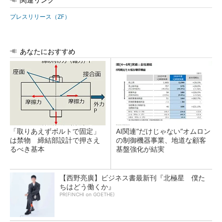
プレスリリース（ZF）
あなたにおすすめ
「取りあえずボルトで固定」
AI関連“だけじゃない”オムロン
は禁物 締結部設計で押さえ
の制御機器事業、地道な顧客
るべき基本
基盤強化が結実
【西野亮廣】ビジネス書最新刊『北極星 僕た
ちはどう働くか』
PR(FINCHI on GOETHE)