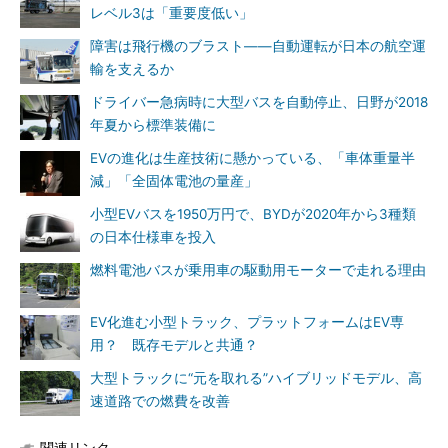
レベル3は「重要度低い」
障害は飛行機のブラスト――自動運転が日本の航空運
輸を支えるか
ドライバー急病時に大型バスを自動停止、日野が2018
年夏から標準装備に
EVの進化は生産技術に懸かっている、「車体重量半
減」「全固体電池の量産」
小型EVバスを1950万円で、BYDが2020年から3種類
の日本仕様車を投入
燃料電池バスが乗用車の駆動用モーターで走れる理由
EV化進む小型トラック、プラットフォームはEV専
用？ 既存モデルと共通？
大型トラックに“元を取れる”ハイブリッドモデル、高
速道路での燃費を改善
関連リンク