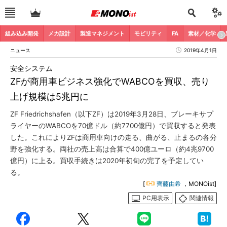
組み込み開発
メカ設計
製造マネジメント
モビリティ
FA
素材／化学
ニュース
2019年4月1日
安全システム
ZFが商用車ビジネス強化でWABCOを買収、売り
上げ規模は5兆円に
ZF Friedrichshafen（以下ZF）は2019年3月28日、ブレーキサプ
ライヤーのWABCOを70億ドル（約7700億円）で買収すると発表
した。これによりZFは商用車向けの走る、曲がる、止まるの各分
野を強化する。両社の売上高は合算で400億ユーロ（約4兆9700
億円）に上る。買収手続きは2020年初旬の完了を予定してい
る。
[
齊藤由希
，MONOist]
PC用表示
関連情報