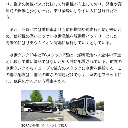
り、従来の路線バスと比較して静粛性が向上しており、発進や変
速時の振動も少なかった。乗り物酔いしやすい人には好評だろ
う。
また、路線バスは乗用車よりも使用期間や総走行距離が長いた
め、信頼性の高いニッケル水素電池を駆動用バッテリーとした。
将来的にはリチウムイオン電池に移行していくとしている。
水素タンク10本とFCスタック2基は、燃料電池バス全体の車重
と比較して重い部品ではないため天井に配置されている。前方の
水素タンクからチューブで後方のスタックに水素を供給する。こ
の部品配置は、部品の重さの問題だけでなく、室内をフラットに
し、低床化するという理由もある。
SORAの外観（クリックして拡大）