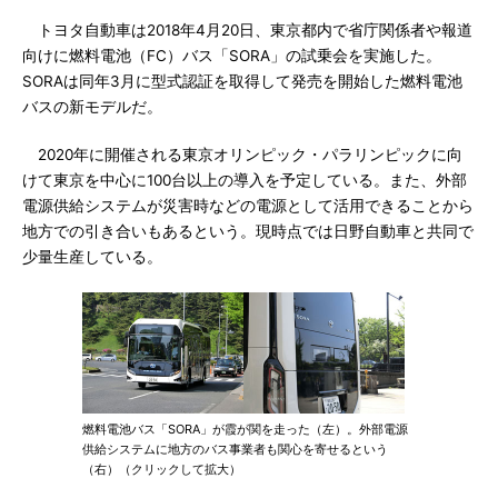
トヨタ自動車は2018年4月20日、東京都内で省庁関係者や報道
向けに燃料電池（FC）バス「SORA」の試乗会を実施した。
SORAは同年3月に型式認証を取得して発売を開始した燃料電池
バスの新モデルだ。
2020年に開催される東京オリンピック・パラリンピックに向
けて東京を中心に100台以上の導入を予定している。また、外部
電源供給システムが災害時などの電源として活用できることから
地方での引き合いもあるという。現時点では日野自動車と共同で
少量生産している。
燃料電池バス「SORA」が霞が関を走った（左）。外部電源
供給システムに地方のバス事業者も関心を寄せるという
（右）（クリックして拡大）