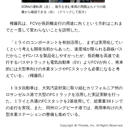
SORAの運転席（左）。後方を含む車両の周囲はカメラの画
像から確認できる（右）（クリックして拡大）
権藤氏は、FCVが長距離走行の用途に向くという方針はこれま
でと一貫して変わらないことを説明した。
「ミライのコンポーネントを有効活用し、まずは実用化してい
くという考えも開発当初からあった。速度域が限られる路線バス
だからこそFCバスを製品化しやすかったが、長距離を高速で走
行するバスやトラックも電気自動車（EV）よりFCVが向く。将来
的には大型車向けの水素タンクやFCスタックも必要になると考
えている」（権藤氏）
トヨタ自動車は、大気汚染対策に取り組むカリフォルニア州の
ロサンゼルス港で大型のFCトラックを活用した実証実験を行っ
た。ミライと共通のFCスタックを2基使用して、総重量36トンで
の走行を実現。また、同州ロングビーチ港では、商用車向けの大
型水素ステーションの整備も進めている。
Copyright © ITmedia, Inc. All Rights Reserved.