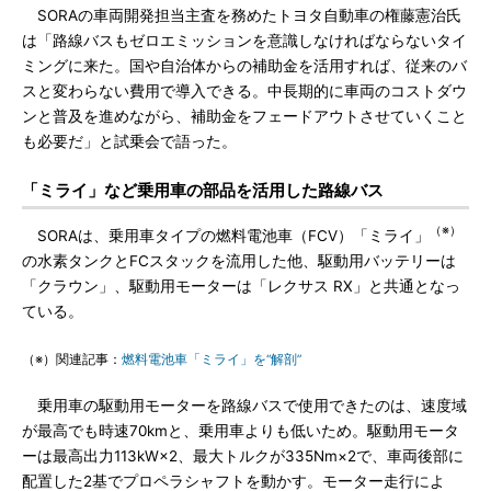
SORAの車両開発担当主査を務めたトヨタ自動車の権藤憲治氏
は「路線バスもゼロエミッションを意識しなければならないタイ
ミングに来た。国や自治体からの補助金を活用すれば、従来のバ
スと変わらない費用で導入できる。中長期的に車両のコストダウ
ンと普及を進めながら、補助金をフェードアウトさせていくこと
も必要だ」と試乗会で語った。
「ミライ」など乗用車の部品を活用した路線バス
（※）
SORAは、乗用車タイプの燃料電池車（FCV）「ミライ」
の水素タンクとFCスタックを流用した他、駆動用バッテリーは
「クラウン」、駆動用モーターは「レクサス RX」と共通となっ
ている。
（※）関連記事：
燃料電池車「ミライ」を“解剖”
乗用車の駆動用モーターを路線バスで使用できたのは、速度域
が最高でも時速70kmと、乗用車よりも低いため。駆動用モータ
ーは最高出力113kW×2、最大トルクが335Nm×2で、車両後部に
配置した2基でプロペラシャフトを動かす。モーター走行によ