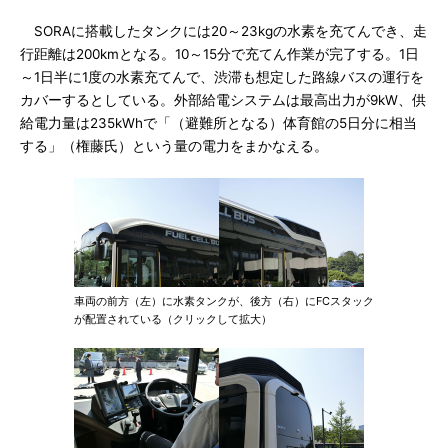
SORAに搭載したタンクには20～23kgの水素を充てんでき、走
行距離は200kmとなる。10～15分で充てん作業が完了する。1日
～1日半に1度の水素充てんで、渋滞も想定した路線バスの運行を
カバーするとしている。外部給電システムは最高出力が9kW、供
給電力量は235kWhで「（避難所となる）体育館の5日分に相当
する」（権藤氏）という量の電力をまかなえる。
車両の前方（左）に水素タンクが、後方（右）にFCスタック
が配置されている（クリックして拡大）