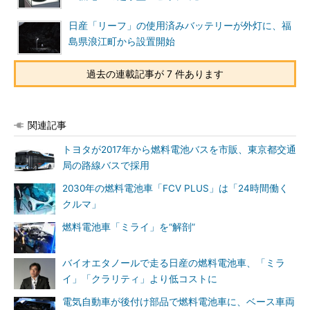
日産「リーフ」の使用済みバッテリーが外灯に、福
島県浪江町から設置開始
過去の連載記事が 7 件あります
関連記事
トヨタが2017年から燃料電池バスを市販、東京都交通
局の路線バスで採用
2030年の燃料電池車「FCV PLUS」は「24時間働く
クルマ」
燃料電池車「ミライ」を“解剖”
バイオエタノールで走る日産の燃料電池車、「ミラ
イ」「クラリティ」より低コストに
電気自動車が後付け部品で燃料電池車に、ベース車両