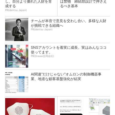
し、自分より優れた人財を育
は禁物 締結部設計で押さえ
成する
るべき基本
PR(dentsu Japan)
チームが本音で意見を交わし合い、多様な人財
が挑戦できる組織へ
PR(dentsu Japan)
SNSアカウントを着実に成長。実はみんなココ
使ってます。
PR(Dreaw合同会社)
AI関連“だけじゃない”オムロンの制御機器事
業、地道な顧客基盤強化が結実