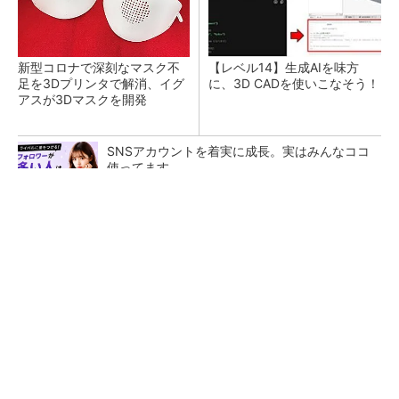
新型コロナで深刻なマスク不
【レベル14】生成AIを味方
足を3Dプリンタで解消、イグ
に、3D CADを使いこなそう！
アスが3Dマスクを開発
SNSアカウントを着実に成長。実はみんなココ
使ってます。
PR(Dreaw合同会社)
令和8年熊本地震による工場への影響まとめ
狭小な駐車場に、シャープがポールカメラ式製
品発表 市場シェア10％目指す