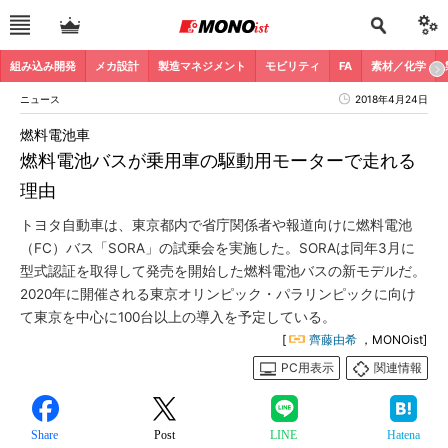
組み込み開発
メカ設計
製造マネジメント
モビリティ
FA
素材／化学
ニュース
2018年4月24日
燃料電池車
燃料電池バスが乗用車の駆動用モーターで走れる
理由
トヨタ自動車は、東京都内で省庁関係者や報道向けに燃料電池
（FC）バス「SORA」の試乗会を実施した。SORAは同年3月に
型式認証を取得して発売を開始した燃料電池バスの新モデルだ。
2020年に開催される東京オリンピック・パラリンピックに向け
て東京を中心に100台以上の導入を予定している。
[
齊藤由希
，MONOist]
PC用表示
関連情報
Share
Post
LINE
Hatena