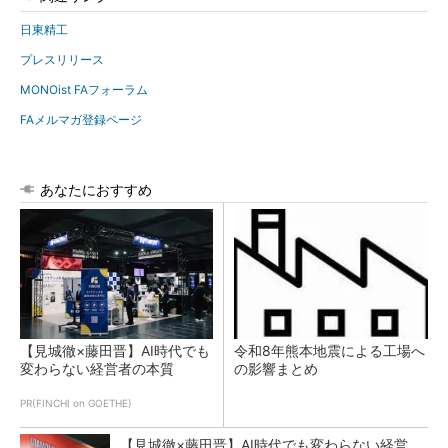
日東精工
プレスリリース
MONOist FAフォーラム
FAメルマガ登録ページ
あなたにおすすめ
【見城徹×藤田晋】AI時代でも
令和8年熊本地震による工場へ
変わらない経営者の本質
の影響まとめ
PR(FINCHI on GOETHE)
【見城徹×藤田晋】AI時代でも変わらない経営