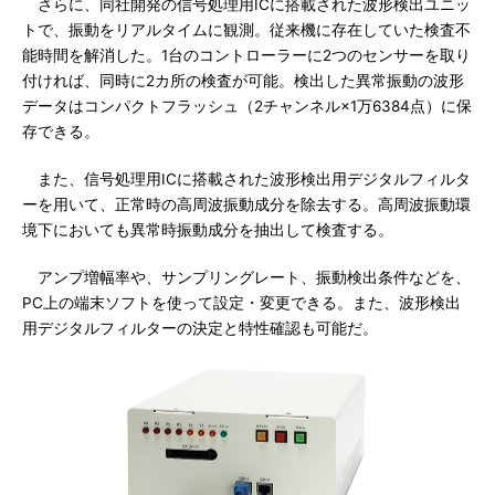
さらに、同社開発の信号処理用ICに搭載された波形検出ユニッ
トで、振動をリアルタイムに観測。従来機に存在していた検査不
能時間を解消した。1台のコントローラーに2つのセンサーを取り
付ければ、同時に2カ所の検査が可能。検出した異常振動の波形
データはコンパクトフラッシュ（2チャンネル×1万6384点）に保
存できる。
また、信号処理用ICに搭載された波形検出用デジタルフィルタ
ーを用いて、正常時の高周波振動成分を除去する。高周波振動環
境下においても異常時振動成分を抽出して検査する。
アンプ増幅率や、サンプリングレート、振動検出条件などを、
PC上の端末ソフトを使って設定・変更できる。また、波形検出
用デジタルフィルターの決定と特性確認も可能だ。