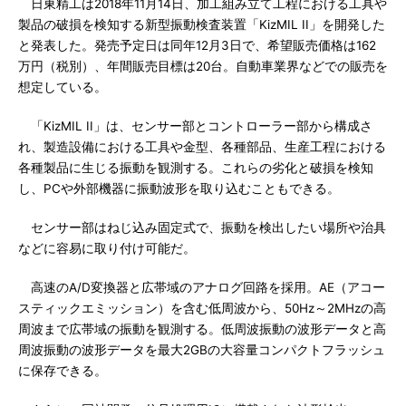
日東精工は2018年11月14日、加工組み立て工程における工具や
製品の破損を検知する新型振動検査装置「KizMIL II」を開発した
と発表した。発売予定日は同年12月3日で、希望販売価格は162
万円（税別）、年間販売目標は20台。自動車業界などでの販売を
想定している。
「KizMIL II」は、センサー部とコントローラー部から構成さ
れ、製造設備における工具や金型、各種部品、生産工程における
各種製品に生じる振動を観測する。これらの劣化と破損を検知
し、PCや外部機器に振動波形を取り込むこともできる。
センサー部はねじ込み固定式で、振動を検出したい場所や治具
などに容易に取り付け可能だ。
高速のA/D変換器と広帯域のアナログ回路を採用。AE（アコー
スティックエミッション）を含む低周波から、50Hz～2MHzの高
周波まで広帯域の振動を観測する。低周波振動の波形データと高
周波振動の波形データを最大2GBの大容量コンパクトフラッシュ
に保存できる。