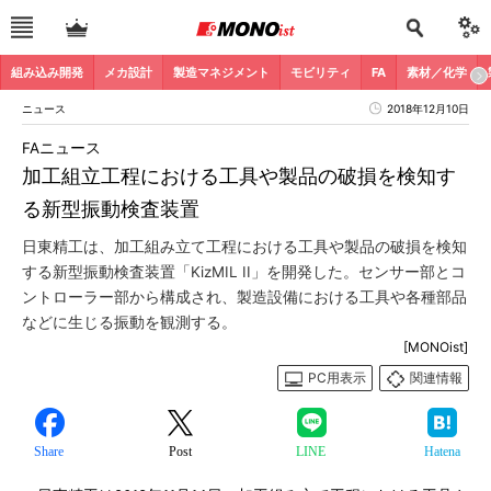
組み込み開発
メカ設計
製造マネジメント
モビリティ
FA
素材／化学
ニュース
2018年12月10日
FAニュース
加工組立工程における工具や製品の破損を検知す
る新型振動検査装置
日東精工は、加工組み立て工程における工具や製品の破損を検知
する新型振動検査装置「KizMIL II」を開発した。センサー部とコ
ントローラー部から構成され、製造設備における工具や各種部品
などに生じる振動を観測する。
[MONOist]
PC用表示
関連情報
Share
Post
LINE
Hatena