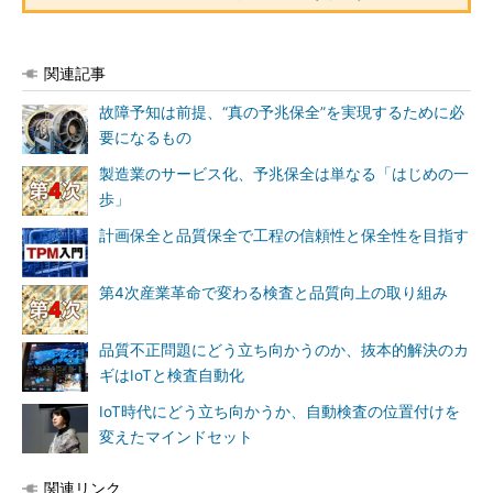
関連記事
故障予知は前提、“真の予兆保全”を実現するために必
要になるもの
製造業のサービス化、予兆保全は単なる「はじめの一
歩」
計画保全と品質保全で工程の信頼性と保全性を目指す
第4次産業革命で変わる検査と品質向上の取り組み
品質不正問題にどう立ち向かうのか、抜本的解決のカ
ギはIoTと検査自動化
IoT時代にどう立ち向かうか、自動検査の位置付けを
変えたマインドセット
関連リンク