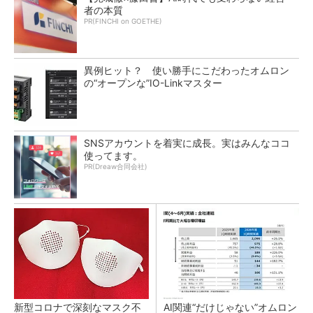
者の本質
PR(FINCHI on GOETHE)
異例ヒット？ 使い勝手にこだわったオムロン
の“オープンな”IO-Linkマスター
SNSアカウントを着実に成長。実はみんなココ
使ってます。
PR(Dreaw合同会社)
新型コロナで深刻なマスク不
AI関連“だけじゃない”オムロン