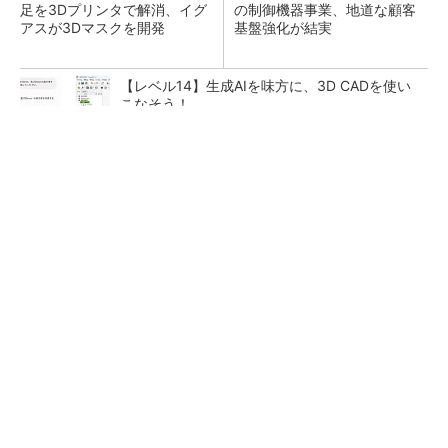
足を3Dプリンタで解消、イグ
の制御機器事業、地道な顧客
アスが3Dマスクを開発
基盤強化が結実
【レベル14】生成AIを味方に、3D CADを使い
こなそう！
SNSアカウントを着実に成長。実はみんなココ
使ってます。
PR(Dreaw合同会社)
「取りあえずボルトで固定」は禁物 締結部設
計で押さえるべき基本