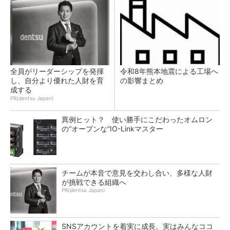
全員がリーダーシップを発揮
令和8年熊本地震による工場へ
し、自分より優れた人財を育
の影響まとめ
成する
PR(dentsu Japan)
異例ヒット？ 使い勝手にこだわったオムロン
の“オープンな”IO-Linkマスター
チームが本音で意見を交わし合い、多様な人財
が挑戦できる組織へ
PR(dentsu Japan)
SNSアカウントを着実に成長。実はみんなココ