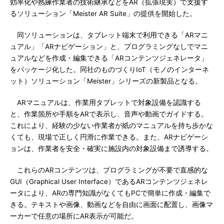
効率化や熟練作業者の技術継承などをAR（拡張現実）で支援す
るソリューション「Meister AR Suite」の提供を開始した。
同ソリューションは、タブレット端末で利用できる「ARマニ
ュアル」「ARナビゲーション」と、プログラミングなしでマニ
ュアルなどを作成・編集できる「ARコンテンツジェネレータ」
をパッケージ化した。同社のものづくりIoT（モノのインターネ
ット）ソリューション「Meister」シリーズの新製品となる。
ARマニュアルは、作業用タブレットで対象設備を認識する
と、作業箇所や手順をARで表示し、音声や動画でガイドする。
これにより、経験の少ない作業者が紙のマニュアルを持ち歩かな
くても、現場で正しく円滑に作業できる。また、ARナビゲーシ
ョンは、作業者を安全・確実に施設内の対象設備まで誘導する。
これらのARコンテンツは、プログラミングが不要で直感的な
GUI（Graphical User Interface）であるARコンテンツジェネレ
ータにより、ARの専門知識がなくてもPCで簡単に作成・編集で
きる。テキストや画像、動画などを自由に画面に配置し、画像マ
ーカーで任意の場所にAR表示が可能だ。