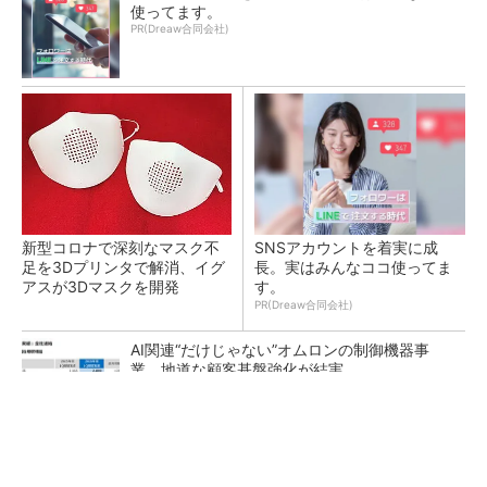
使ってます。
PR(Dreaw合同会社)
新型コロナで深刻なマスク不
SNSアカウントを着実に成
足を3Dプリンタで解消、イグ
長。実はみんなココ使ってま
アスが3Dマスクを開発
す。
PR(Dreaw合同会社)
AI関連“だけじゃない”オムロンの制御機器事
業、地道な顧客基盤強化が結実
【レベル14】生成AIを味方に、3D CADを使い
こなそう！