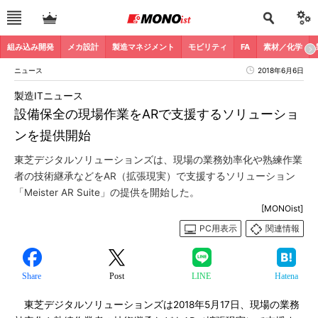
組み込み開発
メカ設計
製造マネジメント
モビリティ
FA
素材／化学
ニュース
2018年6月6日
製造ITニュース
設備保全の現場作業をARで支援するソリューショ
ンを提供開始
東芝デジタルソリューションズは、現場の業務効率化や熟練作業
者の技術継承などをAR（拡張現実）で支援するソリューション
「Meister AR Suite」の提供を開始した。
[MONOist]
PC用表示
関連情報
Share
Post
LINE
Hatena
東芝デジタルソリューションズは2018年5月17日、現場の業務