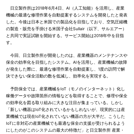
日立製作所は2018年6月4日、AI（人工知能）を活用し、産業
機械の最適な修理作業を自動提案するシステムを開発したと発表
した。今後は日本と米国での製品化を目指しており、空気圧縮機
の製造・販売を手掛ける米国子会社Sullair（以下、サルエアー）
と共同で実証試験を開始する。サービス開始は2018年中を目指
す。
今回、日立製作所が開発したのは、産業機器のメンテナンスや
保全の効率化を目指したシステム。AIを活用し、産業機械の故障
が発生した際に、最適な修理作業を自動提案し、1度の訪問で解
決できない保全活動の数を低減し、効率化を実現する。
予防保全では、産業機械をIoT（モノのインターネット）化し
稼働データや故障箇所の情報などを取得することで、修理や保全
の効率化を図る取り組みに大きな注目が集まっている。しかし
「新しい機器はIoT化されているかもしれないが、現実的には産
業機械では現在IoT化されていない機器の方が大半だ。こうした
IoTに非対応の産業機械でも最適な保全の支援が受けられるよう
にしたのがこのシステムの最大の特徴だ」と日立製作所 産業・