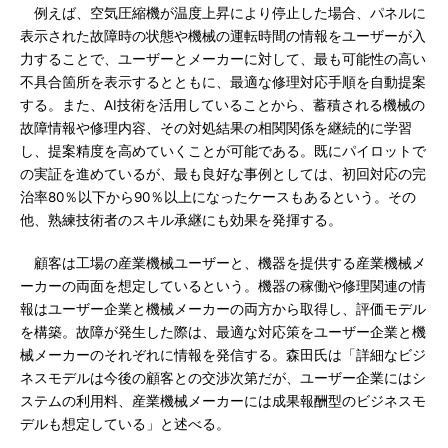
例えば、空気圧縮機が温度上昇により停止した場合、パネルに
表示された故障時の状態や機械の運転時間の情報をユーザーが入
力することで、ユーザーとメーカーに対して、最も可能性の高い
不具合箇所を表示するとともに、最適な修理対応手順を自動提案
する。また、AI技術を活用していることから、蓄積される機械の
故障情報や修理内容、その対処結果の相関関係を継続的に学習
し、提案精度を高めていくことが可能である。既にパイロットで
の実証を進めているが、最も良好な事例としては、初回対応の完
治率80％以下から90％以上になったケースもあるという。その
他、熟練技術者のスキル承継にも効果を発揮する。
顧客は工場の産業機械ユーザーと、機器を提供する産業機械メ
ーカーの両面を想定しているという。機器の稼働や修理関連の情
報はユーザー企業と機械メーカーの両方から取得し、評価モデル
を構築。故障が発生した際は、最適な対応策をユーザー企業と機
械メーカーのそれぞれに情報を発信する。森田氏は「詳細なビジ
ネスモデルは今後の顧客との交渉次第だが、ユーザー企業にはシ
ステムの利用料、産業機械メーカーには成果報酬型のビジネスモ
デルも想定している」と述べる。