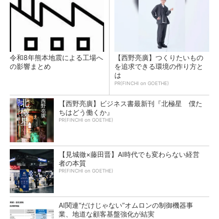
令和8年熊本地震による工場へ
【西野亮廣】つくりたいもの
の影響まとめ
を追求できる環境の作り方と
は
PR(FINCHI on GOETHE)
【西野亮廣】ビジネス書最新刊『北極星 僕た
ちはどう働くか』
PR(FINCHI on GOETHE)
【見城徹×藤田晋】AI時代でも変わらない経営
者の本質
PR(FINCHI on GOETHE)
AI関連“だけじゃない”オムロンの制御機器事
業、地道な顧客基盤強化が結実