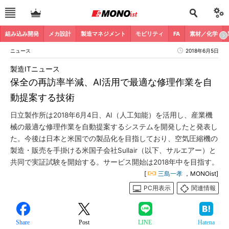
組み込み開発
メカ設計
製造マネジメント
モビリティ
FA
素材／化学
ニュース
2018年6月5日
製造ITニュース
保全の再訪率半減、AI活用で最適な修理作業を自
動提案する技術
日立製作所は2018年6月4日、AI（人工知能）を活用し、産業機
械の最適な修理作業を自動提案するシステムを開発したと発表し
た。今後は日本と米国での製品化を目指しており、空気圧縮機の
製造・販売を手掛ける米国子会社Sullair（以下、サルエアー）と
共同で実証試験を開始する。サービス開始は2018年中を目指す。
[
三島一孝
，MONOist]
PC用表示
関連情報
Share
Post
LINE
Hatena