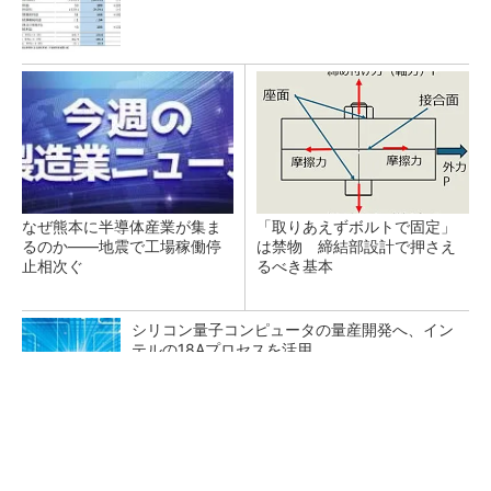
なぜ熊本に半導体産業が集ま
「取りあえずボルトで固定」
るのか――地震で工場稼働停
は禁物 締結部設計で押さえ
止相次ぐ
るべき基本
シリコン量子コンピュータの量産開発へ、イン
テルの18Aプロセスを活用
【見城徹×藤田晋】AI時代でも変わらない経営
者の本質
PR(FINCHI on GOETHE)