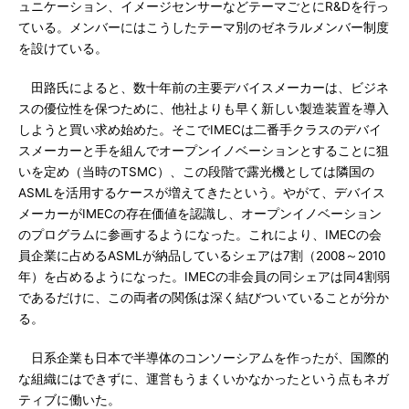
ュニケーション、イメージセンサーなどテーマごとにR&Dを行っ
ている。メンバーにはこうしたテーマ別のゼネラルメンバー制度
を設けている。
田路氏によると、数十年前の主要デバイスメーカーは、ビジネ
スの優位性を保つために、他社よりも早く新しい製造装置を導入
しようと買い求め始めた。そこでIMECは二番手クラスのデバイ
スメーカーと手を組んでオープンイノベーションとすることに狙
いを定め（当時のTSMC）、この段階で露光機としては隣国の
ASMLを活用するケースが増えてきたという。やがて、デバイス
メーカーがIMECの存在価値を認識し、オープンイノベーション
のプログラムに参画するようになった。これにより、IMECの会
員企業に占めるASMLが納品しているシェアは7割（2008～2010
年）を占めるようになった。IMECの非会員の同シェアは同4割弱
であるだけに、この両者の関係は深く結びついていることが分か
る。
日系企業も日本で半導体のコンソーシアムを作ったが、国際的
な組織にはできずに、運営もうまくいかなかったという点もネガ
ティブに働いた。