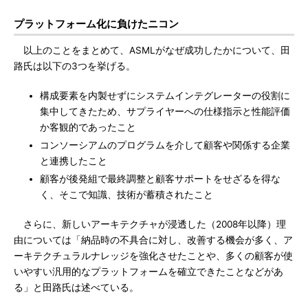
プラットフォーム化に負けたニコン
以上のことをまとめて、ASMLがなぜ成功したかについて、田
路氏は以下の3つを挙げる。
構成要素を内製せずにシステムインテグレーターの役割に
集中してきたため、サプライヤーへの仕様指示と性能評価
か客観的であったこと
コンソーシアムのプログラムを介して顧客や関係する企業
と連携したこと
顧客が後発組で最終調整と顧客サポートをせざるを得な
く、そこで知識、技術が蓄積されたこと
さらに、新しいアーキテクチャが浸透した（2008年以降）理
由については「納品時の不具合に対し、改善する機会が多く、ア
ーキテクチュラルナレッジを強化させたことや、多くの顧客が使
いやすい汎用的なプラットフォームを確立できたことなどがあ
る」と田路氏は述べている。