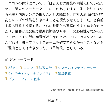
ニコンの停滞については「ほとんどの部品を内製化しているた
めに、過去のアーキテクチャにこだわりやすく、唯一外注してい
る光源と内製レンズの擦り合わせの際にも、同社の象徴的製品で
あるレンズの性能を引き出すことを優先させてしまった」と自前
主義の課題を指摘する。さらに外部との連携がうまく進まなかっ
たり、顧客が先発組で最終的調整やサポートの必要性がなかった
りしたことで内部に知識が残らなかった。さらにカスタマイズに
こだわり、汎用プラットフォームを確立できなかったことなども
「理由としては大きかった」（田路氏）としている。
関連キーワード
ASML
|
ニコン
|
法政大学
|
システムインテグレーター
|
Carl Zeiss（カールツァイス）
|
製造装置
|
プラットフォーム戦略
Copyright © ITmedia, Inc. All Rights Reserved.
関連情報