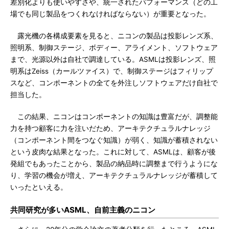
差別化よりも使いやすさや、統一されたパフォーマンス（どの工
場でも同じ製品をつくれなければならない）が重要となった。
露光機の各構成要素を見ると、ニコンの製品は投影レンズ系、
照明系、制御ステージ、ボディー、アライメント、ソフトウェア
まで、光源以外は自社で調達している。ASMLは投影レンズ、照
明系はZeiss（カールツァイス）で、制御ステージはフィリップ
スなど、コンポーネントの全てを外注しソフトウェアだけ自社で
担当した。
この結果、ニコンはコンポーネントの知識は豊富だが、調整能
力を持つ顧客に力を注いだため、アーキテクチュラルナレッジ
（コンポーネント間をつなぐ知識）が弱く、知識が蓄積されない
という皮肉な結果となった。これに対して、ASMLは、顧客が後
発組でもあったことから、製品の納品時に調整まで行うようにな
り、学習の機会が増え、アーキテクチュラルナレッジが蓄積して
いったといえる。
共同研究が多いASML、自前主義のニコン