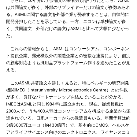
さらに、20年分の学会論文の著者分類を行ったところ、ASML
は共同論文が多く、外部のサプライヤーだけの論文が多数みられ
る。ASMLに関する論文を外部企業が発表することは、自律的に
開発分担したことを示している。一方、ニコンは単独論文が多
く、共同論文、外部だけの論文はASMLと比べて大幅に少なかっ
た。
これらの情報からも、ASMLはコンソーシアム、コンポーネン
ト提供企業、露光機以外の製造企業との密接な連携により、個別
の顧客対応よりも汎用品プラットフォーム作りを進めたことが見
える。
このASML共著論文を詳しく見ると、特にベルギーの研究開発
機関IMEC（Interuniversity Microelectronics Centre）との件数
が多く、良好なパートナーシップを結んでいることが分かる。
IMECはASMLと同じ1984年に設立された。現在、従業員数は
2000人で、うち400人弱はコンソーシアムを構成する企業から派
遣されている。日系メーカーからの派遣員もいる。年間予算は約
3億3000万ユーロ（約430億円）で、基本的にCMOS、ヘルスケ
アとライフサイエンス向けのエレクトロニクス、ワイヤレスコミ