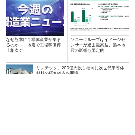
なぜ熊本に半導体産業が集ま
ソニーグループはイメージセ
るのか――地震で工場稼働停
ンサーが過去最高益、熊本地
止相次ぐ
震の影響も限定的
リンテック、200億円投じ福岡に次世代半導体
材料の研究拠点を開設
狭小な駐車場に、シャープがポールカメラ式製
品発表 市場シェア10％目指す
テスラにおけるギガキャストの基本的な考え方