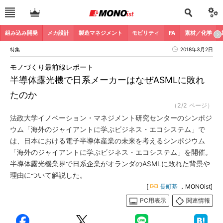
組み込み開発
メカ設計
製造マネジメント
モビリティ
FA
素材／化学
特集
2018年3月2日
モノづくり最前線レポート
半導体露光機で日系メーカーはなぜASMLに敗れ
たのか
（2/2 ページ）
法政大学イノベーション・マネジメント研究センターのシンポジ
ウム「海外のジャイアントに学ぶビジネス・エコシステム」で
は、日本における電子半導体産業の未来を考えるシンポジウム
「海外のジャイアントに学ぶビジネス・エコシステム」を開催。
半導体露光機業界で日系企業がオランダのASMLに敗れた背景や
理由について解説した。
[
長町基
，MONOist]
PC用表示
関連情報