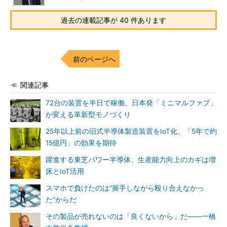
過去の連載記事が 40 件あります
前のページへ
関連記事
72台の装置を半日で稼働、日本発「ミニマルファブ」
が変える革新型モノづくり
25年以上前の旧式半導体製造装置をIoT化、「5年で約
15億円」の効果を期待
躍進する東芝パワー半導体、生産能力向上のカギは増
床とIoT活用
スマホで負けたのは“握手しながら殴り合えなかっ
た”からだ
その製品が売れないのは「良くないから」だ――一橋