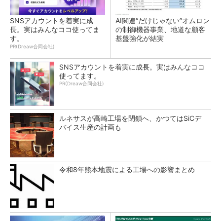
SNSアカウントを着実に成
AI関連“だけじゃない”オムロン
長。実はみんなココ使ってま
の制御機器事業、地道な顧客
す。
基盤強化が結実
PR(Dreaw合同会社)
SNSアカウントを着実に成長。実はみんなココ
使ってます。
PR(Dreaw合同会社)
ルネサスが高崎工場を閉鎖へ、かつてはSiCデ
バイス生産の計画も
令和8年熊本地震による工場への影響まとめ