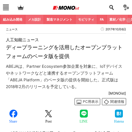
組み込み開発
メカ設計
製造マネジメント
モビリティ
FA
素材／化学
ニュース
2017年10月6日
人工知能ニュース
ディープラーニングを活用したオープンプラット
フォームのベータ版を提供
ABEJAは、Partner Ecosystem参加企業を対象に、IoTデバイス
やネットワークなどと連携するオープンプラットフォーム
「ABEJA Platform」のベータ版の提供を開始した。正式版は
2018年2月のリリースを予定している。
[MONOist]
PC用表示
関連情報
Share
Post
LINE
Hatena