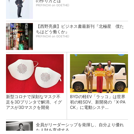
の作り方とは
PR(FINCHI on GOETHE)
【西野亮廣】ビジネス書最新刊『北極星 僕た
ちはどう働くか』
PR(FINCHI on GOETHE)
新型コロナで深刻なマスク不
BYDの軽EV「ラッコ」は世界
足を3Dプリンタで解消、イグ
初の軽SDV、新開発の「X-PA
アスが3Dマスクを開発
CK」に電動システ...
全員がリーダーシップを発揮し、自分より優れ
た人財を育成する