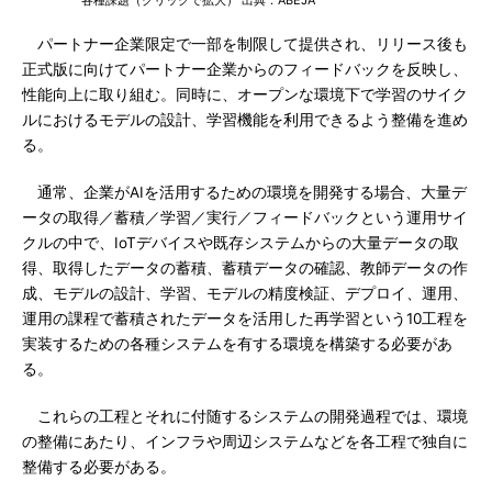
各種課題（クリックで拡大） 出典：ABEJA
パートナー企業限定で一部を制限して提供され、リリース後も
正式版に向けてパートナー企業からのフィードバックを反映し、
性能向上に取り組む。同時に、オープンな環境下で学習のサイク
ルにおけるモデルの設計、学習機能を利用できるよう整備を進め
る。
通常、企業がAIを活用するための環境を開発する場合、大量デ
ータの取得／蓄積／学習／実行／フィードバックという運用サイ
クルの中で、IoTデバイスや既存システムからの大量データの取
得、取得したデータの蓄積、蓄積データの確認、教師データの作
成、モデルの設計、学習、モデルの精度検証、デプロイ、運用、
運用の課程で蓄積されたデータを活用した再学習という10工程を
実装するための各種システムを有する環境を構築する必要があ
る。
これらの工程とそれに付随するシステムの開発過程では、環境
の整備にあたり、インフラや周辺システムなどを各工程で独自に
整備する必要がある。