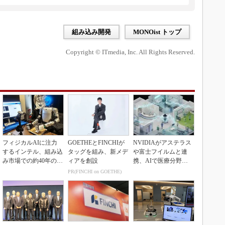
組み込み開発
MONOist トップ
Copyright © ITmedia, Inc. All Rights Reserved.
フィジカルAIに注力
GOETHEとFINCHIが
NVIDIAがアステラス
するインテル、組み込
タッグを組み、新メデ
や富士フイルムと連
み市場での約40年の実
ィアを創設
携、AIで医療分野支
績を生かせるか
援へ
PR(FINCHI on GOETHE)