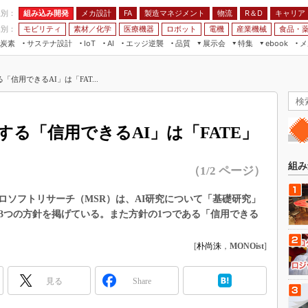
程別：
組み込み開発
メカ設計
製造マネジメント
物流
R＆D
キャリア
FA
業別：
モビリティ
素材／化学
医療機器
ロボット
電機
産業機械
食品・
炭素
サステナ設計
エッジ逆襲
品質
展示会
特集
メ
IoT
AI
ebook
伝承
組み込み開発
CEATEC
読者調査まとめ
編集後記
信用できるAI」は「FAT...
JIMTOF
保全
メカ設計
つながるクルマ
組込み/エッジ コンピューティング
ス
 AI
製造マネジメント
5G
展＆IoT/5Gソリューション展
VR／AR
FA
る「信用できるAI」は「FATE」
IIFES
モビリティ
フィールドサービス
国際ロボット展
素材／化学
FPGA
組み
（1/2 ページ）
ジャパンモビリティショー
組み込み画像技術
TECHNO-FRONTIER
ロソフトリサーチ（MSR）は、AI研究について「基礎研究」
組み込みモデリング
う3つの方針を掲げている。また方針の1つである「信用できる
人テク展
Windows Embedded
。
スマート工場EXPO
[
朴尚洙
，
MONOist
]
車載ソフト開発
EdgeTech+
ISO26262
日本ものづくりワールド
見る
Share
無償設計ツール
AUTOMOTIVE WORLD