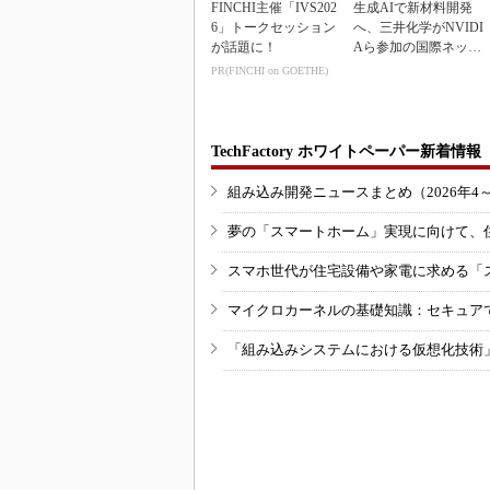
FINCHI主催「IVS202
生成AIで新材料開発
6」トークセッション
へ、三井化学がNVIDI
が話題に！
Aら参加の国際ネット
ワークに参画
PR(FINCHI on GOETHE)
TechFactory ホワイトペーパー新着情報
組み込み開発ニュースまとめ（2026年4
夢の「スマートホーム」実現に向けて、
スマホ世代が住宅設備や家電に求める「
マイクロカーネルの基礎知識：セキュア
「組み込みシステムにおける仮想化技術