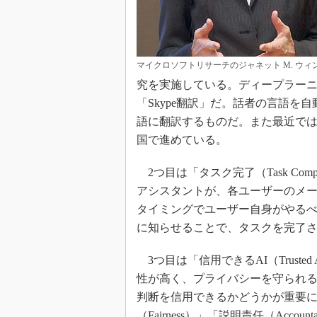
マイクロソフトリサーチのジャネット M. ウィ
究を実施している。ディープラー
「Skype翻訳」だ。話者の言語
語に翻訳するものだ。また最近では
国で進めている。
2つ目は「タスク完了（Task Comp
アシスタントが、各ユーザーのメ
タイミングでユーザー自身がやる
に知らせることで、タスクを完了
3つ目は「信用できるAI（Trust
性が高く、プライバシーを守られる
判断を信用できるかどうかが重要に
（Fairness）」「説明責任（Account