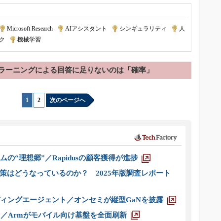
Microsoft Research
|
AIアシスタント
|
シンギュラリティ
|
人
ク
|
機械学習
ラーニングによる回答に足りないのは「確率」
1
|
2
次のページへ
ムの“理想郷”／Rapidusの顧客獲得が進捗
策はどうなっているのか？ 2025年版調査レポート
ディングエージェント／オンセミが縦型GaNを披露
ス／Armがモバイル向け基盤を全面刷新