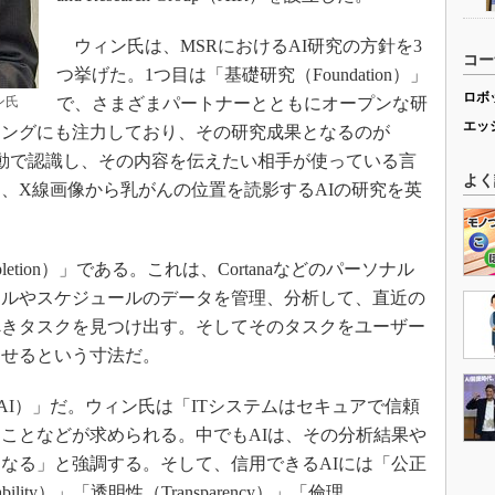
ウィン氏は、MSRにおけるAI研究の方針を3
コー
つ挙げた。1つ目は「基礎研究（Foundation）」
ロボ
ン氏
で、さまざまパートナーとともにオープンな研
エッ
ニングにも注力しており、その研究成果となるのが
を自動で認識し、その内容を伝えたい相手が使っている言
よく
、X線画像から乳がんの位置を読影するAIの研究を英
letion）」である。これは、Cortanaなどのパーソナル
ールやスケジュールのデータを管理、分析して、直近の
べきタスクを見つけ出す。そしてそのタスクをユーザー
させるという寸法だ。
ed AI）」だ。ウィン氏は「ITシステムはセキュアで信頼
ことなどが求められる。中でもAIは、その分析結果や
なる」と強調する。そして、信用できるAIには「公正
ability）」「透明性（Transparency）」「倫理