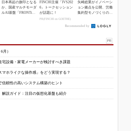
日本再起の旗印となる
FINCHI主催「IVS202
矢崎総業がイノベーシ
か、国産マルチモーダ
6」トークセッション
ョン拠点を公開、労働
ルAI基盤「FRONTi
が話題に！
集約型モノづくりのス
a」が始動
マート化に向け
PR(FINCHI on GOETHE)
Recommended by
PR
～6月）
住宅設備・家電メーカーが検討すべき課題
スマホライクな操作感」をどう実現する？
で信頼性の高いシステム構築のヒント
」解説ガイド：注目の仮想化基盤も紹介