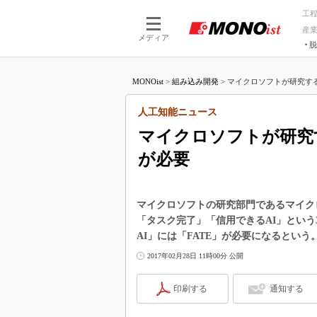
工
産
メディア
脱
つながる技術
AI×技術
MONOist
>
組み込み開発
>
マイクロソフトが研究する「
つながる工場
AI×設備
つながるサービ
Physical
人工知能ニュース
マイクロソフトが研究す
が必要
マイクロソフトの研究部門であるマイク
「タスク完了」「信用できるAI」とい
AI」には「FATE」が必要になるという
2017年02月28日 11時00分 公開
印刷する
通知する