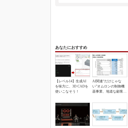
あなたにおすすめ
【レベル14】生成AI
AI関連“だけじゃな
を味方に、3D CADを
い”オムロンの制御機
使いこなそう！
器事業、地道な顧客基
盤強化が結実