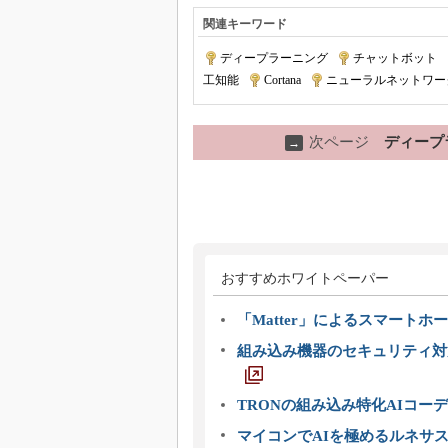
関連キーワード
ディープラーニング
|
チャットボット
|
工知能
|
Cortana
|
ニューラルネットワー
次ページ
ディープ
→
おすすめホワイトペーパー
「Matter」によるスマートホー
組み込み機器のセキュリティ対
TRONの組み込み特化AIコー
マイコンでAIを極めるルネサ