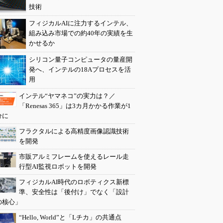
技術
フィジカルAIに注力するインテル、
組み込み市場での約40年の実績を生
かせるか
シリコン量子コンピュータの量産開
発へ、インテルの18Aプロセスを活
用
インテル“ヤマネコ”の実力は？／
「Renesas 365」は3カ月かかる作業が1
分に
フラクタルによる高精度画像認識技術
を開発
市販アルミフレームを使えるレール走
行型AI監視ロボットを開発
フィジカルAI時代のロボティクス新標
準、安全性は「後付け」でなく「設計
の核心」
“Hello, World”と「Lチカ」の共通点