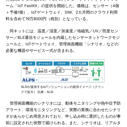
ーム「IoT FastKit」の提供を開始した。価格は、センサー（4個
＋予備1個）、IoTゲートウェイ、SIM、2カ月間のクラウド利用
料を含めて19万8000円（税別）となっている。
同キットには、温度／湿度／加速度／地磁気／UV／照度セン
サー／BLE通信モジュールを内蔵したセンサーネットワークモジ
ュールと、IoTゲートウェイ、管理画面機能「シナリオ」などの
必要な機器やサービス一式が含まれる。
ALSIが提供するIoTソリューションの提供イメージ（クリッ
クで拡大） 出典：ALSI
管理画面機能のシナリオには、動体モニタリングや熱中症予防
アラート、環境モニタリングなど、実際の業務に合わせたシナリ
オがあらかじめ用意されており、申し込み時に選択したものが事
前に設定された状態で届けられる。また、シナリオは、リアルタ