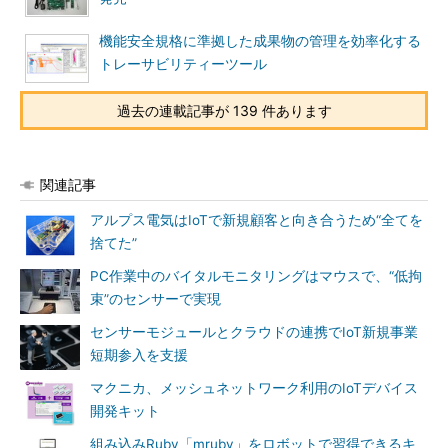
機能安全規格に準拠した成果物の管理を効率化する
トレーサビリティーツール
過去の連載記事が 139 件あります
関連記事
アルプス電気はIoTで新規顧客と向き合うため“全てを
捨てた”
PC作業中のバイタルモニタリングはマウスで、“低拘
束”のセンサーで実現
センサーモジュールとクラウドの連携でIoT新規事業
短期参入を支援
マクニカ、メッシュネットワーク利用のIoTデバイス
開発キット
組み込みRuby「mruby」をロボットで習得できるキ