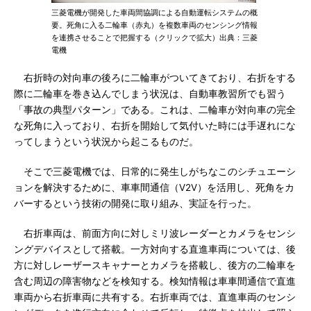
三菱電機が開発した車両間協調による自動運転システムの概
要。死角に入る二輪車（赤丸）を複数車両のセンシング情報
を連携させることで把握する（クリックで拡大）出典：三菱
電機
右折時の対向車の後ろに二輪車がついてきており、右折をする
際に二輪車を巻き込んでしまう状況は、自動車教習所でも習う
「事故の典型パターン」である。これは、二輪車が対向車の完全
な死角に入っており、右折を開始して気付いた時には手遅れにな
ってしまうという状況から起こるものだ。
そこで三菱電機では、日常的に発生しがちなこのシチュエーシ
ョンを解決するために、車車間通信（V2V）を活用し、死角をカ
バーするという技術の開発に取り組み、実証を行った。
右折車両は、前面方向に対しミリ波レーダーとカメラをセンシ
ングデバイスとして搭載。一方対向する直進車両については、後
方に対しレーザースキャナーとカメラを搭載し、後方の二輪車を
含む周辺の障害物などを検知する。検知情報は車車間通信で直進
車両から右折車両に共有する。右折車両では、直進車両のセンシ