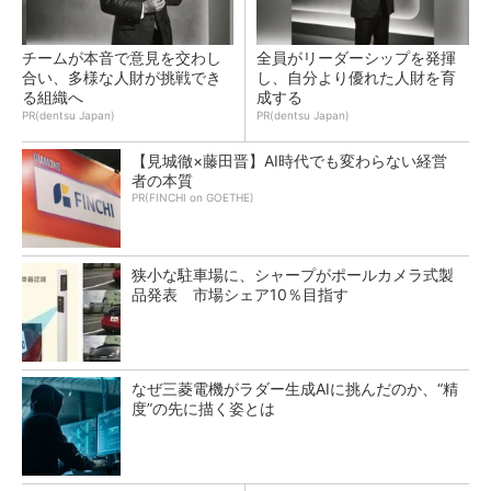
チームが本音で意見を交わし
全員がリーダーシップを発揮
合い、多様な人財が挑戦でき
し、自分より優れた人財を育
る組織へ
成する
PR(dentsu Japan)
PR(dentsu Japan)
【見城徹×藤田晋】AI時代でも変わらない経営
者の本質
PR(FINCHI on GOETHE)
狭小な駐車場に、シャープがポールカメラ式製
品発表 市場シェア10％目指す
なぜ三菱電機がラダー生成AIに挑んだのか、“精
度”の先に描く姿とは