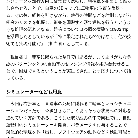
ングデータを進行方向に合わせて反転し、特徴点を抽出して照ら
し合わせることで、自車の3Dマップに二輪車の位置を反映す
る。その後、経路を引きながら、進行の時間などを計測しながら
衝突のリスクを把握し、衝突を回避する形で運転を行うというよ
うな処理の流れとなる。通信については今回の実験では802.11p
を活用したとしているが「特に限定されたものではなく、他の技
術でも実現可能だ」（担当者）としている。
担当者は「非常に限られた条件ではあるが、よくありがちな事
故のパターンを2つの自動車のセンシング情報を組み合わせるこ
とで、回避できるということが実証できた」と手応えについて語
っている。
シミュレーターなども用意
今回は右折車と、直進車の死角に隠れる二輪車というシチュエ
ーションだったが、今後はさらによくありそうな状況への対応を
進めていく方針である。こうした取り組みの中で同社では、自動
運転用のシミュレーターを開発。パラメータを付与することで、
疑似的な環境を作り出し、ソフトウェアの動作などを検証可能と