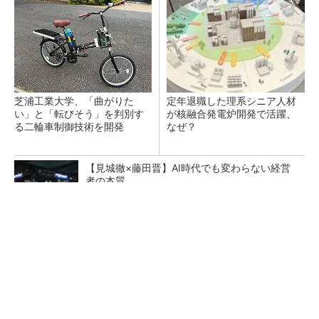
芝浦工業大学、「曲がりた
定年退職した理系シニア人材
い」と「転びそう」を判別す
が核融合発電炉開発で活躍、
る二輪車制御技術を開発
なぜ？
【見城徹×藤田晋】AI時代でも変わらない経営
者の本質
PR(FINCHI on GOETHE)
なぜ熊本に半導体産業が集まるのか――地震で
工場稼働停止相次ぐ
三菱電機が米国でデータセンター冷却機器の工