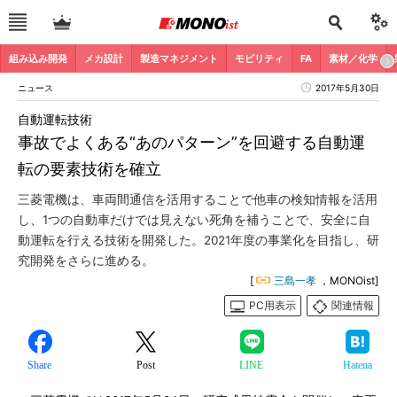
組み込み開発
メカ設計
製造マネジメント
モビリティ
FA
素材／化学
ニュース
2017年5月30日
自動運転技術
事故でよくある“あのパターン”を回避する自動運
転の要素技術を確立
三菱電機は、車両間通信を活用することで他車の検知情報を活用
し、1つの自動車だけでは見えない死角を補うことで、安全に自
動運転を行える技術を開発した。2021年度の事業化を目指し、研
究開発をさらに進める。
[
三島一孝
，MONOist]
PC用表示
関連情報
Share
Post
LINE
Hatena