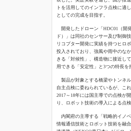
トを活用してのインフラ点検に適
としての完成を目指す。
開発したドローン「HDC01（開
ド）」は同社のセンサー及び制御
リコプター開発に実績を持つヒロ
投入されており、強風や雨中のな
きる「対候性」、構造物に接近し
用できる「安定性」と3つの特長を
製品が対象とする橋梁やトンネル
自主点検に委ねられているが、こ
2017～18年には国主導での点検
り、ロボット技術の導入による点
内閣府の主導する「戦略的イノベー
情報通信技術とロボット技術を融