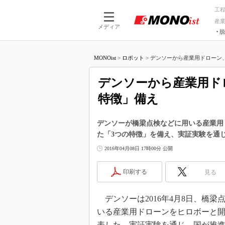
工
産
メディア
脱
つながる技術
AI×技術
MONOist
>
ロボット
>
デンソーから産業用ドローン、制
つながる工場
AI×設備
つながるサービ
Physical
デンソーから産業用ド
特徴」備え
デンソーが橋梁点検などに用いる産業用
た「3つの特徴」を備え、実証実験を通
2016年04月08日 17時00分 公開
印刷する
見る
デンソーは2016年4月8日、橋梁
いる産業用ドローンをヒロボーと
表した。実証実験を通じ、国が推