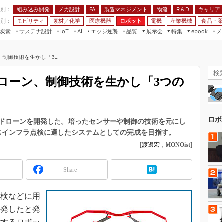
程別：
組み込み開発
メカ設計
製造マネジメント
物流
R＆D
キャリア
FA
業別：
モビリティ
素材／化学
医療機器
ロボット
電機
産業機械
食品・
炭素
サステナ設計
エッジ逆襲
品質
展示会
特集
メ
IoT
AI
ebook
伝承
組み込み開発
CEATEC
読者調査まとめ
編集後記
御技術を生かし「3...
JIMTOF
保全
メカ設計
つながるクルマ
組込み/エッジ コンピューティング
ス
 AI
製造マネジメント
5G
ローン、制御技術を生かし「3つの
展＆IoT/5Gソリューション展
VR／AR
FA
IIFES
モビリティ
フィールドサービス
国際ロボット展
素材／化学
FPGA
ロボ
ドローンを開発した。培ったセンサーや制御の技術を元にし
ジャパンモビリティショー
じインフラ点検に適したシステムとしての完成を目指す。
組み込み画像技術
TECHNO-FRONTIER
[
渡邊宏
，
MONOist
]
組み込みモデリング
人テク展
Windows Embedded
Share
スマート工場EXPO
車載ソフト開発
EdgeTech+
ISO26262
点検などに用
日本ものづくりワールド
開発したと発
無償設計ツール
AUTOMOTIVE WORLD
進するロボッ