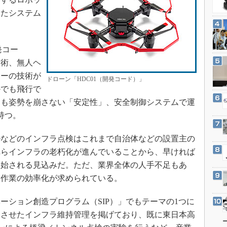
3Dプリンタ
産業オープンネット展
したシステム
デジタルツインとCAE
S＆OP
発コー
インダストリー4.0
技術、無人ヘ
イノベーション
ボーの技術が
ドローン「HDC01（開発コード）」
製造業ビッグデータ
かでも飛行で
メイドインジャパン
ても姿勢を崩さない「安定性」、安全制御システムで運
植物工場
持つ。
知財マネジメント
などのインフラ点検はこれまで自治体などの設置主の
海外生産
れらインフラの老朽化が進んでいることから、早ければ
グローバル設計・開発
が開始される見込みだ。ただ、業界全体の人手不足もあ
制御セキュリティ
検作業の効率化が求められている。
新型コロナへの対応
ション創造プログラム（SIP）」でもテーマの1つに
合させたインフラ維持管理を掲げており、既に東日本高