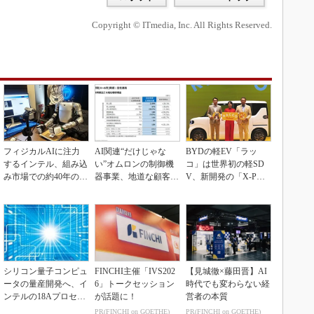
Copyright © ITmedia, Inc. All Rights Reserved.
フィジカルAIに注力
AI関連“だけじゃな
BYDの軽EV「ラッ
するインテル、組み込
い”オムロンの制御機
コ」は世界初の軽SD
み市場での約40年の実
器事業、地道な顧客基
V、新開発の「X-PAC
績を生かせるか
盤強化が結実
K」に電動システ...
シリコン量子コンピュ
FINCHI主催「IVS202
【見城徹×藤田晋】AI
ータの量産開発へ、イ
6」トークセッション
時代でも変わらない経
ンテルの18Aプロセス
が話題に！
営者の本質
を活用
PR(FINCHI on GOETHE)
PR(FINCHI on GOETHE)