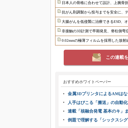
日本人の骨格に合わせて設計、上腕骨
抗がん剤調製から投与までを安全に、
大腸がんを低侵襲に治療できるESD、
非接触の3D計測で早期発見、脊柱側弯
0.02mmの極薄フィルムを採用した放
この連載
おすすめホワイトペーパー
金属3DプリンタによるAMは
人手はびこる「搬送」の自動化
連載「核融合発電 基本のキ」
例題で理解する「シックスシグ