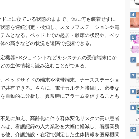
3Dプリンタ
産業オープンネット展
デジタルツインとCAE
ッド上に寝ている状態のままで、体に何も装着せずに
S＆OP
の状態を連続測定・検知し、スタッフステーションや電
インダストリー4.0
ステムとなる。ベッド上での起居・離床の状況や、ベッ
イノベーション
全体の高さなどの状況も遠隔で把握できる。
製造業ビッグデータ
定機器HRジョイントなどをシステムの受信端末にか
メイドインジャパン
などの生体情報も読み込むことができる。
植物工場
知財マネジメント
、ベッドサイドの端末や携帯端末、ナースステーショ
ムで共有できる。さらに、電子カルテと接続し、必要な
海外生産
化を自動的に分析し、異常時にアラーム発信することも
グローバル設計・開発
制御セキュリティ
新型コロナへの対応
不足に加え、高齢化に伴う容体変化リスクの高い患者
テムは、看護記録の入力業務を大幅に軽減し、看護業務
がる他、介護施設・在宅で測定した生体情報を医療機関