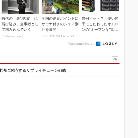
時代の「最"現場"」に
全国の絶景ポイントに
異例ヒット？ 使い勝
飛び込み、当事者とし
サウナ付きのシェア別
手にこだわったオムロ
て踏み込んでいく
荘を展開
ンの“オープンな”IO-L
inkマスター
PR(dentsu Japan)
PR(COCO VILLA on GOETHE)
Recommended by
PR
化法に対応するサプライチェーン戦略