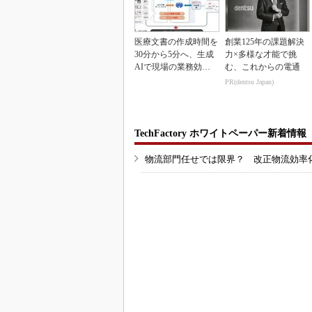
医療文書の作成時間を
創業125年の課題解決
30分から5分へ、生成
力×多様な才能で挑
AIで現場の業務効率
む、これからの電通
化
PR(dentsu Japan)
TechFactory ホワイトペーパー新着情報
物流部門任せでは限界？ 改正物流効率