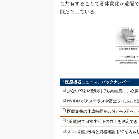
と共有することで容体変化が遠隔
能だとしている。
「医療機器ニュース」バックナンバー
少ないX線や造影剤でも高画質に、心臓
NVIDIAがアステラスや富士フイルムと
医療文書の作成時間を30分から5分へ、
1分間隔で日常生活下の血圧を測定でき
スマホ認証機構と資格確認用PCを内蔵