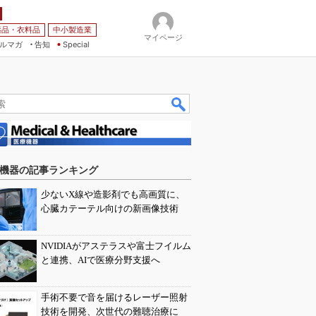
薬品・衣料品
中小製造業
マイページ
ルマガ
告知
Special
機器の記事ランキング
少ないX線や造影剤でも高画質に、
心臓カテーテル向けの新画像技術
NVIDIAがアステラスや富士フイルム
と連携、AIで医療分野支援へ
手術不要で音を届けるレーザー照射
技術を開発、次世代の難聴治療に