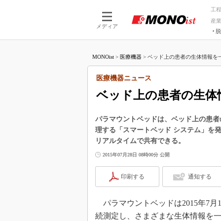
工
産
メディア
脱
つながる技術
AI×技術
MONOist
>
医療機器
>
ベッド上の患者の生体情報を一
つながる工場
AI×設備
つながるサービ
Physical
医療機器ニュース
ベッド上の患者の生体
パラマウントベッドは、ベッド上の患者
理する「スマートベッド システム」を
リアルタイムで共有できる。
2015年07月28日 08時00分 公開
印刷する
通知する
パラマウントベッドは2015年7
続測定し、さまざまな生体情報を一