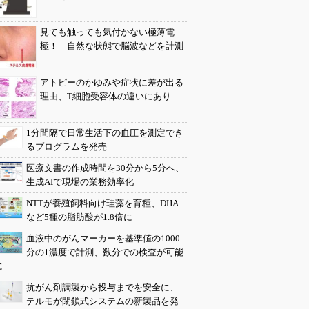
見ても触っても気付かない極薄電
極！ 自然な状態で脳波などを計測
アトピーのかゆみや症状に差が出る
理由、T細胞受容体の違いにあり
1分間隔で日常生活下の血圧を測定でき
るプログラムを発売
医療文書の作成時間を30分から5分へ、
生成AIで現場の業務効率化
NTTが養殖飼料向け珪藻を育種、DHA
など5種の脂肪酸が1.8倍に
血液中のがんマーカーを基準値の1000
分の1濃度で計測、数分での検査が可能
に
抗がん剤調製から投与までを安全に、
テルモが閉鎖式システムの新製品を発