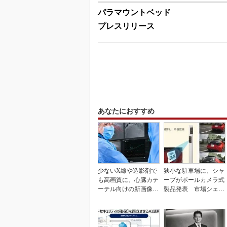
パラマウントベッド
プレスリリース
あなたにおすすめ
少ないX線や造影剤で
狭小な駐車場に、シャ
も高画質に、心臓カテ
ープがポールカメラ式
ーテル向けの新画像技
製品発表 市場シェア
術
10％目指す