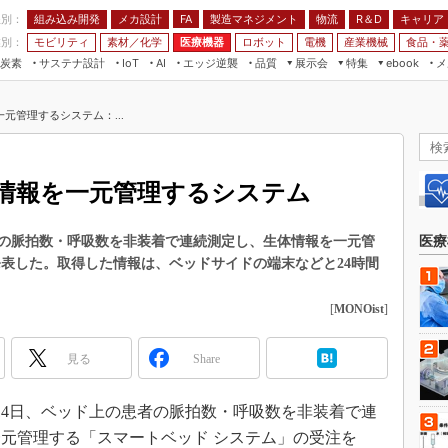
程別：
組み込み開発
メカ設計
製造マネジメント
物流
R＆D
キャリア
FA
業別：
モビリティ
素材／化学
医療機器
ロボット
電機
産業機械
食品・
炭素
サステナ設計
エッジ逆襲
品質
展示会
特集
メ
IoT
AI
ebook
伝承
組み込み開発
CEATEC
読者調査まとめ
編集後記
元管理するシステム：...
JIMTOF
保全
メカ設計
つながるクルマ
組込み/エッジ コンピューティング
ス
 AI
製造マネジメント
5G
展＆IoT/5Gソリューション展
VR／AR
FA
情報を一元管理するシステム
IIFES
モビリティ
フィールドサービス
国際ロボット展
素材／化学
FPGA
の脈拍数・呼吸数を非装着で連続測定し、生体情報を一元管
医療
ジャパンモビリティショー
発表した。取得した情報は、ベッドサイドの端末などと24時間
組み込み画像技術
TECHNO-FRONTIER
組み込みモデリング
[
MONOist
]
人テク展
Windows Embedded
スマート工場EXPO
見る
Share
車載ソフト開発
EdgeTech+
ISO26262
日本ものづくりワールド
月14日、ベッド上の患者の脈拍数・呼吸数を非装着で連
無償設計ツール
元管理する「スマートベッド システム」の受注を
AUTOMOTIVE WORLD