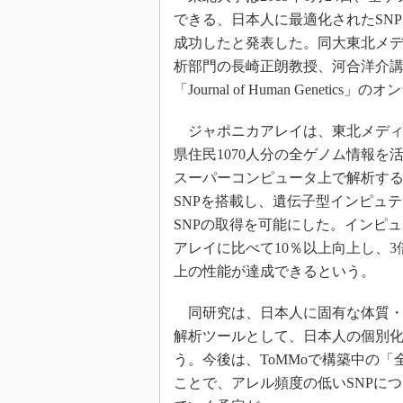
できる、日本人に最適化されたSN
成功したと発表した。同大東北メデ
析部門の長崎正朗教授、河合洋介講
「Journal of Human Geneti
ジャポニカアレイは、東北メディ
県住民1070人分の全ゲノム情報を
スーパーコンピュータ上で解析するこ
SNPを搭載し、遺伝子型インピュテー
SNPの取得を可能にした。インピ
アレイに比べて10％以上向上し、3
上の性能が達成できるという。
同研究は、日本人に固有な体質・
解析ツールとして、日本人の個別
う。今後は、ToMMoで構築中の
ことで、アレル頻度の低いSNPに