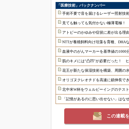
「医療技術」バックナンバー
手術不要で音を届けるレーザー照射技
見ても触っても気付かない極薄電極！
アトピーのかゆみや症状に差が出る理由
NTTが養殖飼料向け珪藻を育種、DHAな
血液中のがんマーカーを基準値の1000
肌のキメには“凸凹”が必要だった！ 
花王が新たな保湿技術を構築、周囲の
オリゴヌクレオチドを高速に鎖伸長で
北中米W杯をウェルビーイングのテス
「記憶があるのに思い出せない」はな
この連載