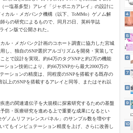
3Dプリンタ
産業オープンネット展
P（一塩基多型）アレイ「ジャポニカアレイ」の設計に
デジタルツインとCAE
ィカル・メガバンク機構（以下、ToMMo）ゲノム解
S＆OP
師らの研究によるもので、同月25日、英科学誌
cs」のオンライン版で公開された。
インダストリー4.0
イノベーション
カル・メガバンク計画のコホート調査に協力した宮城
製造業ビッグデータ
活用し、独自のSNP選択アルゴリズムを開発・実装して
メイドインジャパン
とで設計を実現。約64万のタグSNPと約2万の機能
ション技術により、約66万SNPから最大2000万の
植物工場
ュテーションの精度は、同程度のSNPを搭載する既存の
知財マネジメント
倍以上のSNPを搭載するアレイと同等、またはそれ以
海外生産
グローバル設計・開発
疾患の関連遺伝子を大規模に探索研究するための基盤
制御セキュリティ
化予防・医療研究を進める上で重要な成果になるとい
新型コロナへの対応
「全ゲノムリファレンスパネル」のサンプル数を増やす
ついてもインピュテーション精度を上げ、さらに改善し