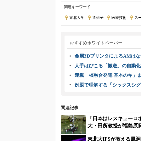
関連キーワード
東北大学
|
遺伝子
|
医療技術
|
ス
おすすめホワイトペーパー
金属3DプリンタによるAMは
人手はびこる「搬送」の自動化
連載「核融合発電 基本のキ」
例題で理解する「シックスシグ
関連記事
「日本はレスキューロボ
大・田所教授が福島原
東北大IFSが教える風