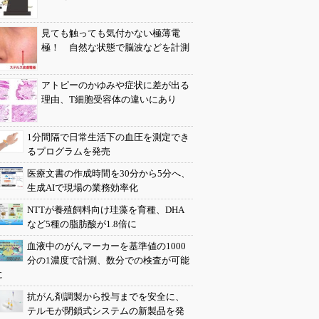
見ても触っても気付かない極薄電
極！ 自然な状態で脳波などを計測
アトピーのかゆみや症状に差が出る
理由、T細胞受容体の違いにあり
1分間隔で日常生活下の血圧を測定でき
るプログラムを発売
医療文書の作成時間を30分から5分へ、
生成AIで現場の業務効率化
NTTが養殖飼料向け珪藻を育種、DHA
など5種の脂肪酸が1.8倍に
血液中のがんマーカーを基準値の1000
分の1濃度で計測、数分での検査が可能
に
抗がん剤調製から投与までを安全に、
テルモが閉鎖式システムの新製品を発