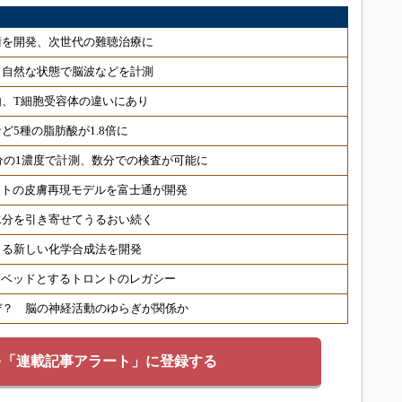
術を開発、次世代の難聴治療に
 自然な状態で脳波などを計測
、T細胞受容体の違いにあり
ど5種の脂肪酸が1.8倍に
分の1濃度で計測、数分での検査が可能に
ヒトの皮膚再現モデルを富士通が開発
水分を引き寄せてうるおい続く
きる新しい化学合成法を開発
トベッドとするトロントのレガシー
ぜ？ 脳の神経活動のゆらぎが関係か
を「連載記事アラート」に登録する