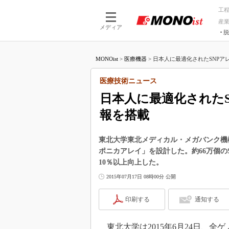
工
産
メディア
脱
つながる技術
AI×技術
MONOist
>
医療機器
>
日本人に最適化されたSNPアレイ
つながる工場
AI×設備
つながるサービ
Physical
医療技術ニュース
日本人に最適化されたS
報を搭載
東北大学東北メディカル・メガバンク機
ポニカアレイ」を設計した。約66万個の
10％以上向上した。
2015年07月17日 08時00分 公開
印刷する
通知する
東北大学は2015年6月24日、全