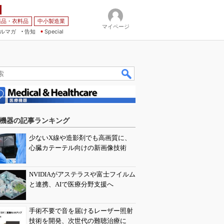
薬品・衣料品
中小製造業
マイページ
ルマガ
告知
Special
機器の記事ランキング
少ないX線や造影剤でも高画質に、
心臓カテーテル向けの新画像技術
NVIDIAがアステラスや富士フイルム
と連携、AIで医療分野支援へ
手術不要で音を届けるレーザー照射
技術を開発、次世代の難聴治療に