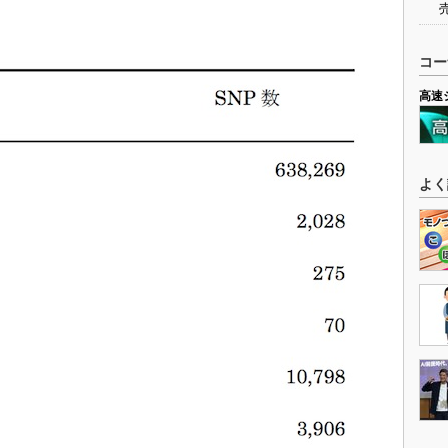
コー
高速
よく