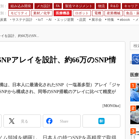
程別：
組み込み開発
メカ設計
製造マネジメント
物流
R＆D
キャリア
FA
業別：
モビリティ
素材／化学
医療機器
ロボット
電機
産業機械
食品・
炭素
サステナ設計
エッジ逆襲
品質
展示会
特集
メ
IoT
AI
ebook
伝承
組み込み開発
CEATEC
読者調査まとめ
編集後記
を設計、約66万のSN...
JIMTOF
保全
メカ設計
つながるクルマ
組込み/エッジ コンピューティング
ス
 AI
製造マネジメント
5G
展＆IoT/5Gソリューション展
VR／AR
FA
NPアレイを設計、約66万のSNP情
IIFES
モビリティ
フィールドサービス
国際ロボット展
素材／化学
FPGA
医療
ジャパンモビリティショー
組み込み画像技術
構は、日本人に最適化されたSNP（一塩基多型）アレイ「ジャ
TECHNO-FRONTIER
SNPから構成され、同等のSNP搭載のアレイに比べて精度が
組み込みモデリング
人テク展
Windows Embedded
[
MONOist
]
スマート工場EXPO
車載ソフト開発
EdgeTech+
見る
Share
ISO26262
日本ものづくりワールド
無償設計ツール
AUTOMOTIVE WORLD
ゲノム領域を網羅し、日本人の持つSNPを高精度で取得