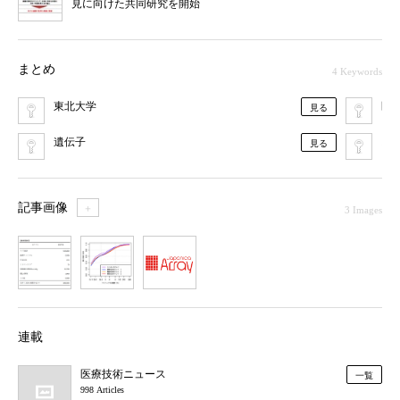
見に向けた共同研究を開始
まとめ
4 Keywords
東北大学
医
見る
遺伝子
ス
見る
記事画像
＋
3 Images
1
2
3
連載
医療技術ニュース
一覧
998 Articles