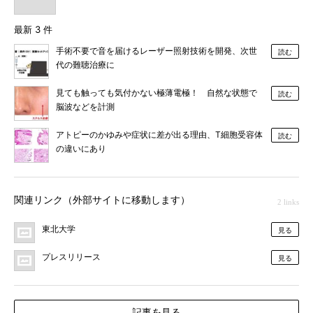
最新 3 件
手術不要で音を届けるレーザー照射技術を開発、次世
読む
代の難聴治療に
見ても触っても気付かない極薄電極！ 自然な状態で
読む
脳波などを計測
アトピーのかゆみや症状に差が出る理由、T細胞受容体
読む
の違いにあり
関連リンク（外部サイトに移動します）
2 links
東北大学
見る
プレスリリース
見る
記事を見る