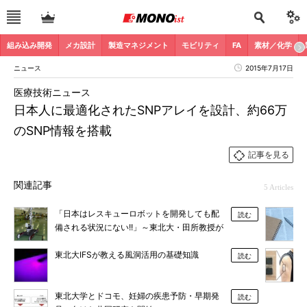
組み込み開発
メカ設計
製造マネジメント
モビリティ
FA
素材／化学
ニュース
2015年7月17日
医療技術ニュース
日本人に最適化されたSNPアレイを設計、約66万
のSNP情報を搭載
記事を見る
関連記事
5 Articles
「日本はレスキューロボットを開発しても配
読む
備される状況にない!!」～東北大・田所教授が
福島原発での活動を報告
東北大IFSが教える風洞活用の基礎知識
読む
東北大学とドコモ、妊婦の疾患予防・早期発
読む