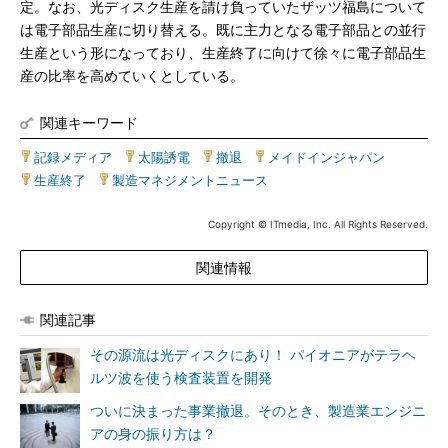
定。なお、光ディスク生産を請け負っていたザッツ福島について
は電子部品生産に切り替える。既に主力となる電子部品との並行
生産という形になっており、生産終了に向けて徐々に電子部品生
産の比率を高めていくとしている。
関連キーワード
記録メディア
|
太陽誘電
|
撤退
|
メイドインジャパン
|
生産終了
|
製造マネジメントニュース
Copyright © ITmedia, Inc. All Rights Reserved.
関連情報
関連記事
その源流は光ディスクにあり！ パイオニアがテラヘ
ルツ波を使う検査装置を開発
ついに決まった事業撤退。そのとき、製造業エンジニ
アの身の振り方は？