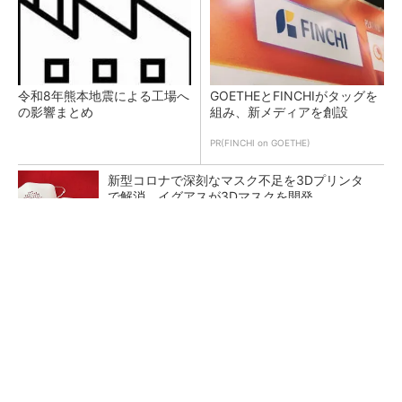
令和8年熊本地震による工場へ
GOETHEとFINCHIがタッグを
の影響まとめ
組み、新メディアを創設
PR(FINCHI on GOETHE)
新型コロナで深刻なマスク不足を3Dプリンタ
で解消、イグアスが3Dマスクを開発
【レベル14】生成AIを味方に、3D CADを使い
こなそう！
狭小な駐車場に、シャープがポールカメラ式製
品発表 市場シェア10％目指す