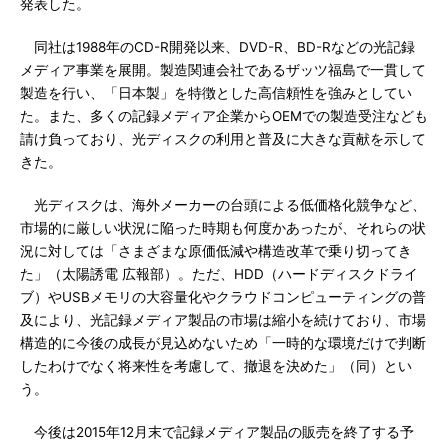
発表した。
同社は1988年のCD-R開発以来、DVD-R、BD-Rなどの光記録
メディア事業を展開。製造関連会社であるザッツ福島で一貫して
製造を行い、「日本製」を特徴とした高信頼性を強みとしてい
た。また、多くの記録メディア企業からOEMでの製造受注なども
請け負っており、光ディスクの利用と普及に大きな貢献を示して
きた。
光ディスクは、海外メーカーの台頭による低価格化競争など、
市場的に厳しい状況に陥った時期も何度かあったが、それらの状
況に対しては「さまざまな原価低減や構造改革で乗り切ってき
た」（太陽誘電 広報部）。ただ、HDD（ハードディスクドライ
ブ）やUSBメモリの大容量化やクラウドコンピューティングの普
及により、光記録メディア製品の市場は縮小を続けており、市場
構造的に今後の成長が見込めないため「一時的な環境だけで判断
したわけでなく将来性を考慮して、撤退を決めた」（同）とい
う。
今後は2015年12月末で記録メディア製品の販売を終了する予