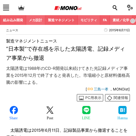
組み込み開発
メカ設計
製造マネジメント
モビリティ
FA
素材／化学
ニュース
2015年6月11日
製造マネジメントニュース
“日本製”で存在感を示した太陽誘電、記録メディ
ア事業から撤退
太陽誘電は1988年のCD-R開発以来続けてきた光記録メディア事
業を2015年12月で終了すると発表した。市場縮小と原材料価格高
騰の影響による。
[
三島一孝
，MONOist]
PC用表示
関連情報
Share
Post
LINE
Hatena
太陽誘電は2015年6月11日、記録製品事業から撤退することを