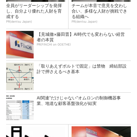
全員がリーダーシップを発揮
チームが本音で意見を交わし
し、自分より優れた人財を育
合い、多様な人財が挑戦でき
成する
る組織へ
PR(dentsu Japan)
PR(dentsu Japan)
【見城徹×藤田晋】AI時代でも変わらない経営
者の本質
PR(FINCHI on GOETHE)
「取りあえずボルトで固定」は禁物 締結部設
計で押さえるべき基本
AI関連“だけじゃない”オムロンの制御機器事
業、地道な顧客基盤強化が結実