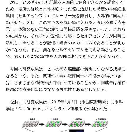
次に、2つの独立した記憶を人為的に連合できるかを調査する
ため、場所の経験と恐怖体験をした際に活動した特定の神経細胞
集団（セルアセンブリ）にレーザー光を照射し、人為的に同期活
動させた。翌日、このマウスを丸い箱に入れると強い恐怖反応を
示し、体験のない三角の箱では恐怖反応を示さなかった。これら
の結果から、それぞれの記憶に対応するセルアセンブリが同時に
活動し、重なることが記憶の連合のメカニズムであることが明ら
かになった。また、異なるセルアセンブリを同期活動させること
で、独立した2つの記憶を人為的に連合できることが分かった。
今回の研究成果は、ヒトの高次脳機能の解明につながる成果に
なるという。また、関連性の弱い記憶同士の不必要な結びつき
は、さまざまな精神疾患に関わっていることから、同成果は精神
疾患の治療法創出につながる可能性もあるとしている。
なお、同研究成果は、2015年4月2日（米国東部時間）に米科
学誌「Cell Reports」のオンライン速報版で公開された。