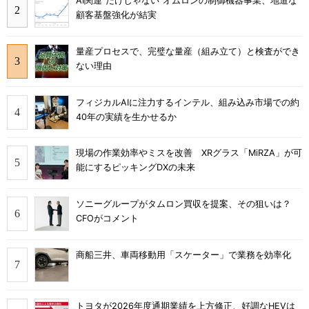
AI関連“だけじゃない”オムロンの制御機器事業、地道な
顧客基盤強化が結実
量産プロセスで、完璧な量産（組み立て）と検査ができ
ない理由
フィジカルAIに注力するインテル、組み込み市場での約
40年の実績を生かせるか
現場の作業効率やミスを改善 XRグラス「MiRZA」が可
能にするピッキングDXの未来
ソニーグループがタムロン買収を提案、その狙いは？
CFOがコメント
商船三井、車両移動用「スケーター」で業務を効率化
トヨタが2026年度通期業績を上方修正、好調なHEVは