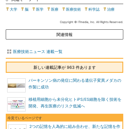
大学
|
脳
|
医学
|
医療
|
医療技術
|
科学誌
|
治療
Copyright © ITmedia, Inc. All Rights Reserved.
関連情報
医療技術ニュース 連載一覧
新しい連載記事が 963 件あります
パーキンソン病の発症に関わる遺伝子変異メダカの
作製に成功
移植用細胞から未分化ヒトiPS/ES細胞を除く技術を
開発、再生医療のリスク低減へ
2つの記憶を人為的に組み合わせ、新たな記憶を作