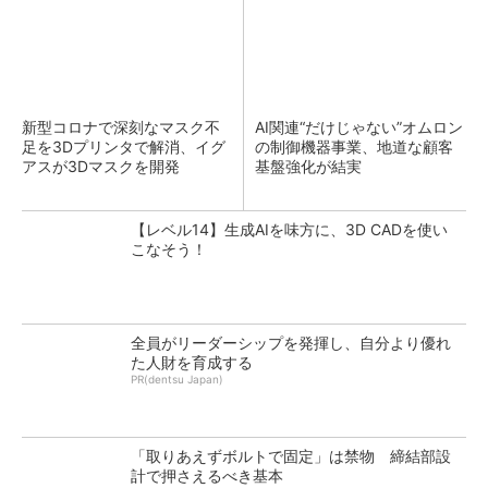
新型コロナで深刻なマスク不
AI関連“だけじゃない”オムロン
足を3Dプリンタで解消、イグ
の制御機器事業、地道な顧客
アスが3Dマスクを開発
基盤強化が結実
【レベル14】生成AIを味方に、3D CADを使い
こなそう！
全員がリーダーシップを発揮し、自分より優れ
た人財を育成する
PR(dentsu Japan)
「取りあえずボルトで固定」は禁物 締結部設
計で押さえるべき基本