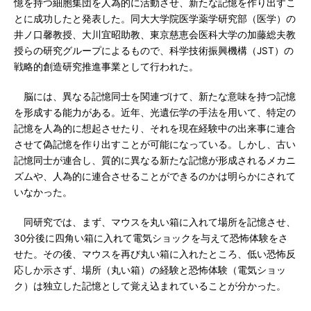
憶を持つ細胞集団を人為的に活動させ、新たな記憶を作り出すこ
とに成功したと発表した。同大大学院医学薬学研究部（医学）の
井ノ口馨教授、大川宜昭助教、東京慈恵会医科大学の加藤総夫教
授らの研究グループによるもので、科学技術振興機構（JST）の
戦略的創造研究推進事業として行われた。
脳には、異なる記憶同士を関連づけて、新たな意味を持つ記憶
を形成する能力がある。近年、光遺伝学の手法を用いて、特定の
記憶を人為的に想起させたり、それを現在経験中の出来事に連合
させて偽記憶を作り出すことが可能になっている。しかし、古い
記憶同士が連合し、質的に異なる新たな記憶が形成されるメカニ
ズムや、人為的に連合させることができるのかは明らかにされて
いなかった。
同研究では、まず、マウスを丸い箱に入れて場所を記憶させ、
30分後に四角い箱に入れて電気ショックを与えて恐怖体験をさ
せた。その後、マウスを再び丸い箱に入れたところ、低い恐怖反
応しか示さず、場所（丸い箱）の経験と恐怖体験（電気ショッ
ク）は独立した記憶として覚え込まれていることが分かった。