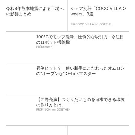
令和8年熊本地震による工場へ
シェア別荘「COCO VILLA O
の影響まとめ
wners」3選
PR(COCO VILLA on GOETHE)
100℃でモップ洗浄、圧倒的な吸引力…今注目
のロボット掃除機
PR(Dreame)
異例ヒット？ 使い勝手にこだわったオムロン
の“オープンな”IO-Linkマスター
【西野亮廣】つくりたいものを追求できる環境
の作り方とは
PR(FINCHI on GOETHE)