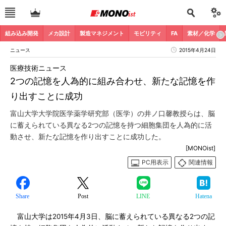
組み込み開発
メカ設計
製造マネジメント
モビリティ
FA
素材／化学
ニュース
2015年4月24日
医療技術ニュース
2つの記憶を人為的に組み合わせ、新たな記憶を作
り出すことに成功
富山大学大学院医学薬学研究部（医学）の井ノ口馨教授らは、脳
に蓄えられている異なる2つの記憶を持つ細胞集団を人為的に活
動させ、新たな記憶を作り出すことに成功した。
[MONOist]
PC用表示
関連情報
Share
Post
LINE
Hatena
富山大学は2015年4月3日、脳に蓄えられている異なる2つの記