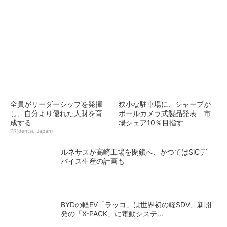
全員がリーダーシップを発揮
狭小な駐車場に、シャープが
し、自分より優れた人財を育
ポールカメラ式製品発表 市
成する
場シェア10％目指す
PR(dentsu Japan)
ルネサスが高崎工場を閉鎖へ、かつてはSiCデ
バイス生産の計画も
BYDの軽EV「ラッコ」は世界初の軽SDV、新開
発の「X-PACK」に電動システ...