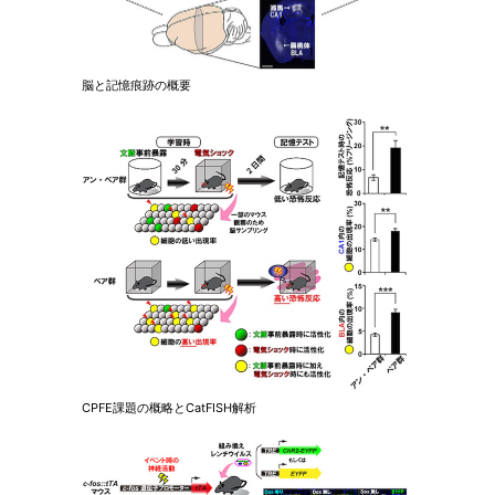
脳と記憶痕跡の概要
CPFE課題の概略とCatFISH解析