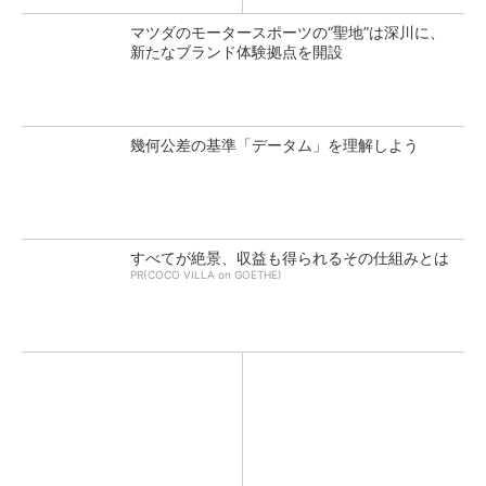
マツダのモータースポーツの“聖地”は深川に、
新たなブランド体験拠点を開設
幾何公差の基準「データム」を理解しよう
すべてが絶景、収益も得られるその仕組みとは
PR(COCO VILLA on GOETHE)