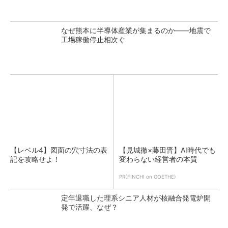
なぜ熊本に半導体産業が集まるのか――地震で
工場稼働停止相次ぐ
【レベル4】図面の穴寸法の表
【見城徹×藤田晋】AI時代でも
記を攻略せよ！
変わらない経営者の本質
PR(FINCHI on GOETHE)
定年退職した理系シニア人材が核融合発電炉開
発で活躍、なぜ？