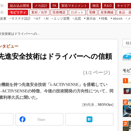
程別：
組み込み開発
メカ設計
製造マネジメント
物流
R＆D
キャリア
FA
業別：
モビリティ
素材／化学
医療機器
ロボット
電機
産業機械
食品・
炭素
サステナ設計
エッジ逆襲
品質
展示会
特集
メ
IoT
AI
ebook
伝承
組み込み開発
CEATEC
読者調査まとめ
編集後記
全技術はドライバーへの...
JIMTOF
保全
メカ設計
つながるクルマ
組込み/エッジ コンピューティング
ス
 AI
製造マネジメント
5G
ンタビュー
展＆IoT/5Gソリューション展
VR／AR
FA
先進安全技術はドライバーへの信頼
IIFES
モビリティ
フィールドサービス
国際ロボット展
素材／化学
FPGA
モビ
（1/2 ページ）
ジャパンモビリティショー
組み込み画像技術
TECHNO-FRONTIER
能を持つ先進安全技術「i-ACTIVSENSE」を搭載してい
組み込みモデリング
ACTIVSENSEの特徴、今後の技術開発の方向性について、同
人テク展
Windows Embedded
素利孝久氏に聞いた。
スマート工場EXPO
[朴尚洙，
MONOist
]
車載ソフト開発
EdgeTech+
ISO26262
日本ものづくりワールド
Share
無償設計ツール
AUTOMOTIVE WORLD