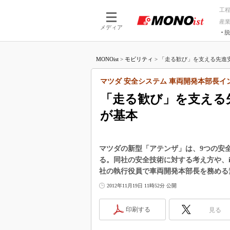
工
産
メディア
脱
つながる技術
AI×技術
MONOist
>
モビリティ
>
「走る歓び」を支える先進安
つながる工場
AI×設備
つながるサービ
Physical
マツダ 安全システム 車両開発本部長イ
「走る歓び」を支える
が基本
マツダの新型「アテンザ」は、9つの安全機
る。同社の安全技術に対する考え方や、i-
社の執行役員で車両開発本部長を務める
2012年11月19日 11時52分 公開
印刷する
見る