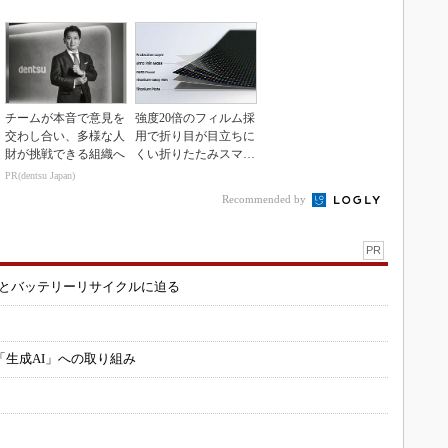
K」に電動システ...
3Dマスクを開発
チームが本音で意見を
強度20倍のフィルム採
交わし合い、多様な人
用で折り目が目立ちに
財が挑戦できる組織へ
くい折りたたみスマホ
の新技術
PR(dentsu Japan)
Recommended by
PR
造とバッテリーリサイクルに迫る
「生成AI」への取り組み