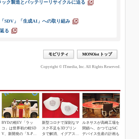
ラック製造とバッテリーリサイクルに迫る
「SDV」「生成AI」への取り組み
返る
モビリティ
MONOist トップ
Copyright © ITmedia, Inc. All Rights Reserved.
BYDの軽EV「ラッ
新型コロナで深刻なマ
ルネサスが高崎工場を
コ」は世界初の軽SD
スク不足を3Dプリン
閉鎖へ、かつてはSiC
V、新開発の「X-PAC
タで解消、イグアスが
デバイス生産の計画も