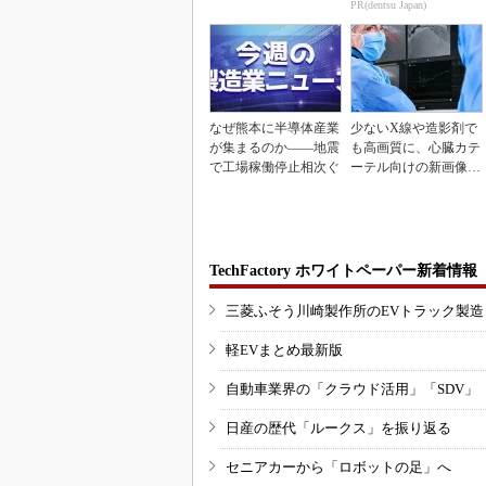
PR(dentsu Japan)
なぜ熊本に半導体産業
少ないX線や造影剤で
が集まるのか――地震
も高画質に、心臓カテ
で工場稼働停止相次ぐ
ーテル向けの新画像技
術
TechFactory ホワイトペーパー新着情報
三菱ふそう川崎製作所のEVトラック製
軽EVまとめ最新版
自動車業界の「クラウド活用」「SDV」
日産の歴代「ルークス」を振り返る
セニアカーから「ロボットの足」へ