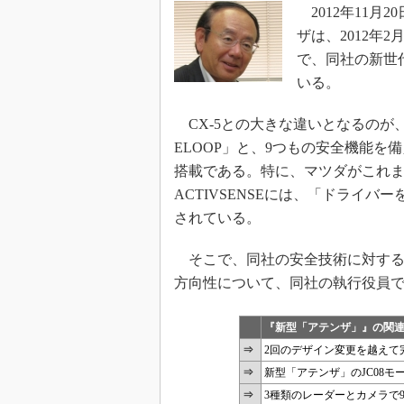
2012年11月
ザは、2012年
で、同社の新世代技
いる。
CX-5との大きな違いとなるのが
ELOOP」と、9つもの安全機能を備え
搭載である。特に、マツダがこれま
ACTIVSENSEには、「ドライ
されている。
そこで、同社の安全技術に対する考え
方向性について、同社の執行役員
『新型「アテンザ」』の関
⇒
2回のデザイン変更を越えて
⇒
新型「アテンザ」のJC08モー
⇒
3種類のレーダーとカメラで9つ