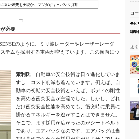
ドに近い燃費を実現か、マツダがキャパシタ採用
コー
モビ
全が必要
編集
VSENSEのように、ミリ波レーダーやレーザーレーダ
よく
システムを採用する車両が増えています。この傾向につ
。
素利氏
自動車の安全技術は日々進化していま
すし、コスト削減も進んでいます。例えば、自
動車の初期の安全技術といえば、ボディの剛性
を高める衝突安全が主流でした。しかし、どれ
だけ衝突安全性能を高めても、衝突時に乗員に
掛かるエネルギーを逃がすことはできません。
そこで、まず採用が広がったのがシートベルト
であり、エアバッグなのです。エアバッグは当
初は高価でなかなか採用が広がりませんでした