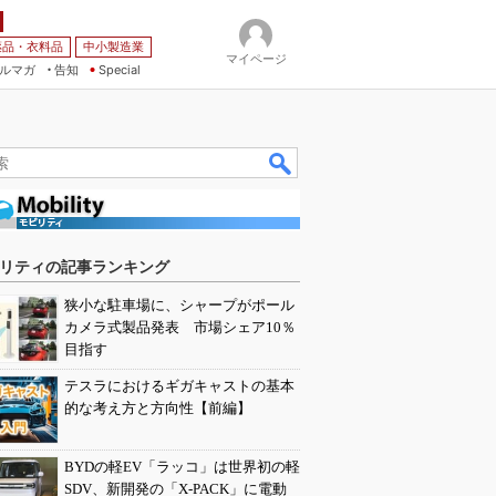
薬品・衣料品
中小製造業
マイページ
ルマガ
告知
Special
リティの記事ランキング
狭小な駐車場に、シャープがポール
カメラ式製品発表 市場シェア10％
目指す
テスラにおけるギガキャストの基本
的な考え方と方向性【前編】
BYDの軽EV「ラッコ」は世界初の軽
SDV、新開発の「X-PACK」に電動