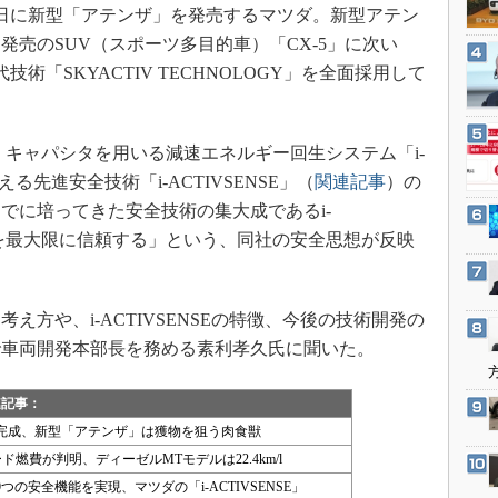
3Dプリンタ
20日に新型「アテンザ」を発売するマツダ。新型アテン
産業オープンネット展
デジタルツインとCAE
2月発売のSUV（スポーツ多目的車）「CX-5」に次い
術「SKYACTIV TECHNOLOGY」を全面採用して
S＆OP
インダストリー4.0
イノベーション
、キャパシタを用いる減速エネルギー回生システム「i-
製造業ビッグデータ
る先進安全技術「i-ACTIVSENSE」（
関連記事
）の
でに培ってきた安全技術の集大成であるi-
メイドインジャパン
バーを最大限に信頼する」という、同社の安全思想が反映
植物工場
知財マネジメント
海外生産
方や、i-ACTIVSENSEの特徴、今後の技術開発の
で車両開発本部長を務める素利孝久氏に聞いた。
グローバル設計・開発
制御セキュリティ
連記事：
新型コロナへの対応
完成、新型「アテンザ」は獲物を狙う肉食獣
ド燃費が判明、ディーゼルMTモデルは22.4km/l
の安全機能を実現、マツダの「i-ACTIVSENSE」