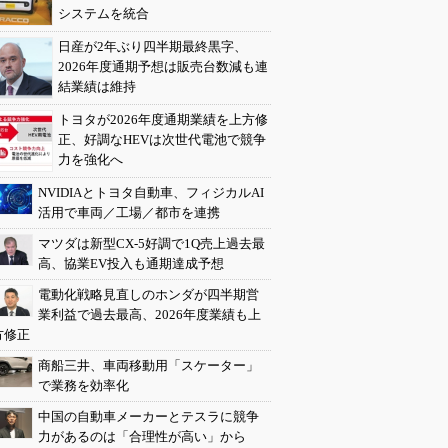
システムを統合
日産が2年ぶり四半期最終黒字、
2026年度通期予想は販売台数減も連
結業績は維持
トヨタが2026年度通期業績を上方修
正、好調なHEVは次世代電池で競争
力を強化へ
NVIDIAとトヨタ自動車、フィジカルAI
活用で車両／工場／都市を連携
マツダは新型CX-5好調で1Q売上過去最
高、協業EV投入も通期達成予想
電動化戦略見直しのホンダが四半期営
業利益で過去最高、2026年度業績も上
方修正
商船三井、車両移動用「スケーター」
で業務を効率化
中国の自動車メーカーとテスラに競争
力があるのは「合理性が高い」から