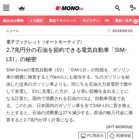
組み込み開発
メカ設計
製造マネジメント
モビリティ
FA
素材／化学
ニュース
2012年9月3日
電子ブックレット（オートモーティブ）
2.7兆円分の石油を節約できる電気自動車「SIM-
LEI」の秘密
SIM-Driveの電気自動車（EV）「SIM-LEI」の性能を、ガソリン
車の燃費に換算すると70km/Lにも相当する。1Lのガソリンを給
油した従来のガソリン車よりも、同じ1Lを石油火力発電所で燃や
して発電し、EVに充電した方が、より長い距離を走れることに
なる計算だ。国内で消費される石油の1/3は、自動車用途であ
る。このため、日本国内のガソリン車を全てSIM-LEIに置き換え
たとすると、石油の消費量は27％減少する。原油の輸入代金に換
算すると2.7兆円が浮く計算になる。
[＠IT MONOist]
PC用表示
関連情報