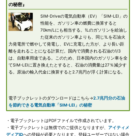
の秘密』
SIM-Driveの電気自動車（EV）「SIM-LEI」の
性能を、ガソリン車の燃費に換算すると
70km/Lにも相当する。1Lのガソリンを給油し
た従来のガソリン車よりも、同じ1Lを石油火
力発電所で燃やして発電し、EVに充電した方が、より長い距
離を走れることになる計算だ。国内で消費される石油の1/3
は、自動車用途である。このため、日本国内のガソリン車を全
てSIM-LEIに置き換えたとすると、石油の消費量は27％減少す
る。原油の輸入代金に換算すると2.7兆円が浮く計算になる。
電子ブックレットのダウンロードはこちら→
2.7兆円分の石油
を節約できる電気自動車「SIM-LEI」の秘密
・電子ブックレットはPDFファイルで作成されています。
・電子ブックレットは無償でのご提供となりますが、
アイティメ
ディアID
への登録が必要となります。登録ユーザーではない場合