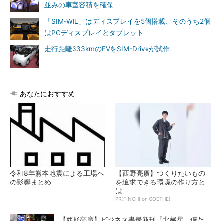
並みの車室容積を確保
「SIM-WIL」はディスプレイを5個搭載、そのうち2個
はPCディスプレイとタブレット
走行距離333kmのEVをSIM-Driveが試作
あなたにおすすめ
令和8年熊本地震による工場へ
【西野亮廣】つくりたいもの
の影響まとめ
を追求できる環境の作り方と
は
PR(FINCHI on GOETHE)
【西野亮廣】ビジネス書最新刊『北極星 僕た