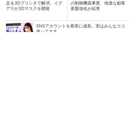
足を3Dプリンタで解消、イグ
の制御機器事業、地道な顧客
アスが3Dマスクを開発
基盤強化が結実
SNSアカウントを着実に成長。実はみんなココ
使ってます。
PR(Dreaw合同会社)
【レベル14】生成AIを味方に、3D CADを使い
こなそう！
「取りあえずボルトで固定」は禁物 締結部設
計で押さえるべき基本