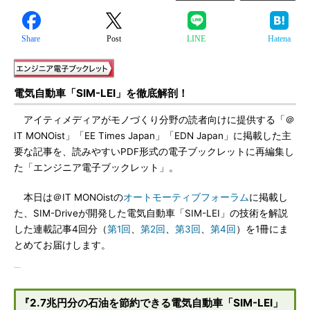
Share
Post
LINE
Hatena
電気自動車「SIM-LEI」を徹底解剖！
アイティメディアがモノづくり分野の読者向けに提供する「＠
IT MONOist」「EE Times Japan」「EDN Japan」に掲載した主
要な記事を、読みやすいPDF形式の電子ブックレットに再編集し
た「エンジニア電子ブックレット」。
本日は＠IT MONOistの
オートモーティブフォーラム
に掲載し
た、SIM-Driveが開発した電気自動車「SIM-LEI」の技術を解説
した連載記事4回分（
第1回
、
第2回
、
第3回
、
第4回
）を1冊にま
とめてお届けします。
『2.7兆円分の石油を節約できる電気自動車「SIM-LEI」