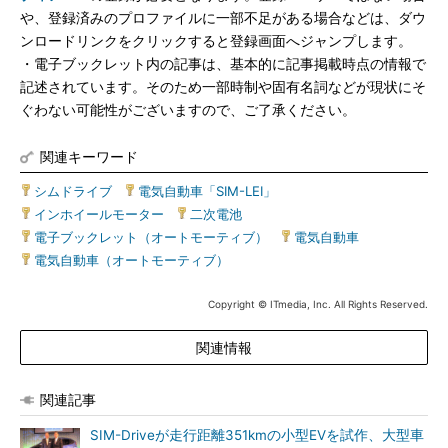
や、登録済みのプロファイルに一部不足がある場合などは、ダウ
ンロードリンクをクリックすると登録画面へジャンプします。
・電子ブックレット内の記事は、基本的に記事掲載時点の情報で
記述されています。そのため一部時制や固有名詞などが現状にそ
ぐわない可能性がございますので、ご了承ください。
関連キーワード
シムドライブ
|
電気自動車「SIM-LEI」
|
インホイールモーター
|
二次電池
|
電子ブックレット（オートモーティブ）
|
電気自動車
|
電気自動車（オートモーティブ）
Copyright © ITmedia, Inc. All Rights Reserved.
関連情報
関連記事
SIM-Driveが走行距離351kmの小型EVを試作、大型車