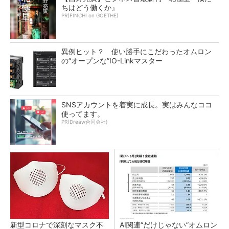
ちはどう働くか』
PR(FINCHI on GOETHE)
異例ヒット？ 使い勝手にこだわったオムロン
の“オープンな”IO-Linkマスター
SNSアカウントを着実に成長。実はみんなココ
使ってます。
PR(Dreaw合同会社)
新型コロナで深刻なマスク不
AI関連“だけじゃない”オムロン